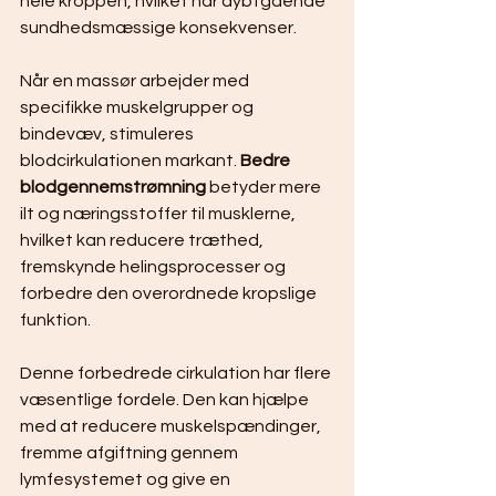
hele kroppen, hvilket har dybtgående 
sundhedsmæssige konsekvenser.
Når en massør arbejder med 
specifikke muskelgrupper og 
bindevæv, stimuleres 
blodcirkulationen markant. 
Bedre 
blodgennemstrømning
 betyder mere 
ilt og næringsstoffer til musklerne, 
hvilket kan reducere træthed, 
fremskynde helingsprocesser og 
forbedre den overordnede kropslige 
funktion.
Denne forbedrede cirkulation har flere 
væsentlige fordele. Den kan hjælpe 
med at reducere muskelspændinger, 
fremme afgiftning gennem 
lymfesystemet og give en 