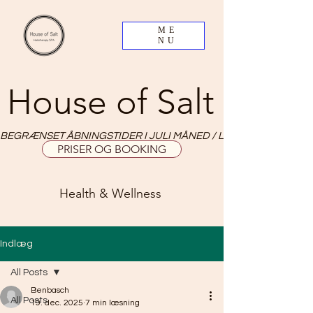
ME
NU
House of Salt
BEGRÆNSET ÅBNINGSTIDER I JULI MÅNED / LIMITED OPNING HO
PRISER OG BOOKING
Health & Wellness
Indlæg
All Posts
Benbasch
All Posts
19. dec. 2025
7 min læsning