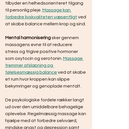
tilbyder en helhedsorienteret tilgang 
til personlig pleje. 
Massage kan 
forbedre livskvaliteten væsentligt
 ved 
at skabe balance mellem krop og sind.
Mental harmonisering
 sker gennem 
massagens evne til at reducere 
stress og frigive positive hormoner 
som oxytocin og serotonin. 
Massage 
fremmer afslapning og 
følelsesmæssig balance
 ved at skabe 
et rum hvor kroppen kan slippe 
bekymringer og genoplade mentalt.
De psykologiske fordele rækker langt 
ud over den umiddelbare behagelige 
oplevelse. Regelmæssig massage kan 
hjælpe med at forbedre selvværd, 
mindske angst og depression samt 