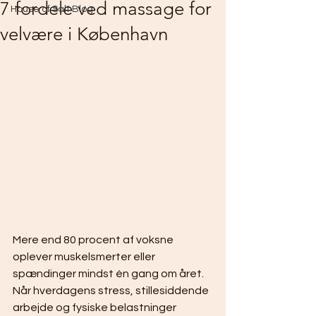
7 fordele ved massage for
House of Salt Blog
velvære i København
Mere end 80 procent af voksne 
oplever muskelsmerter eller 
spændinger mindst én gang om året. 
Når hverdagens stress, stillesiddende 
arbejde og fysiske belastninger 