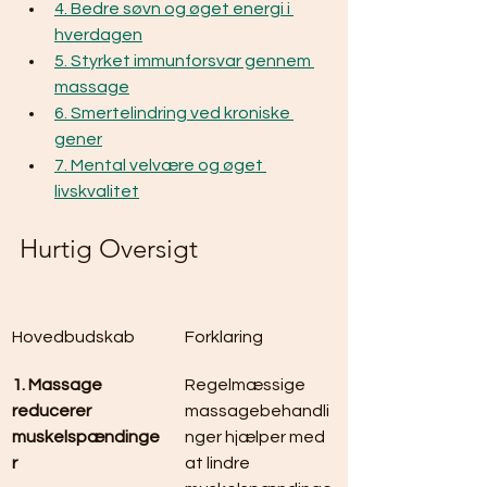
4. Bedre søvn og øget energi i 
hverdagen
5. Styrket immunforsvar gennem 
massage
6. Smertelindring ved kroniske 
gener
7. Mental velvære og øget 
livskvalitet
Hurtig Oversigt
Hovedbudskab
Forklaring
1. Massage 
Regelmæssige 
reducerer 
massagebehandli
muskelspændinge
nger hjælper med 
r
at lindre 