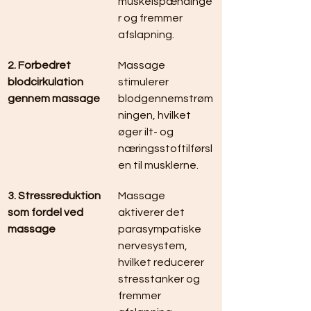
muskelspændinge
r og fremmer 
afslapning.
2. Forbedret 
Massage 
blodcirkulation 
stimulerer 
gennem massage
blodgennemstrøm
ningen, hvilket 
øger ilt- og 
næringsstoftilførsl
en til musklerne.
3. Stressreduktion 
Massage 
som fordel ved 
aktiverer det 
massage
parasympatiske 
nervesystem, 
hvilket reducerer 
stresstanker og 
fremmer 