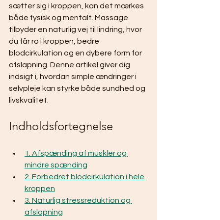
sætter sig i kroppen, kan det mærkes 
både fysisk og mentalt. Massage 
tilbyder en naturlig vej til lindring, hvor 
du får ro i kroppen, bedre 
blodcirkulation og en dybere form for 
afslapning. Denne artikel giver dig 
indsigt i, hvordan simple ændringer i 
selvpleje kan styrke både sundhed og 
livskvalitet.
Indholdsfortegnelse
1. Afspænding af muskler og 
mindre spænding
2. Forbedret blodcirkulation i hele 
kroppen
3. Naturlig stressreduktion og 
afslapning