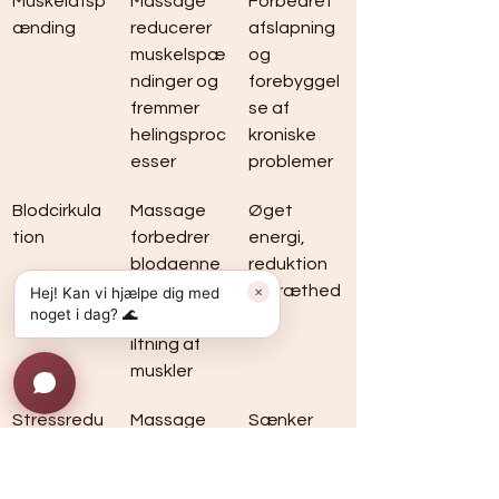
Muskelafsp
Massage 
Forbedret 
ænding
reducerer 
afslapning 
muskelspæ
og 
ndinger og 
forebyggel
fremmer 
se af 
helingsproc
kroniske 
esser
problemer
Blodcirkula
Massage 
Øget 
tion
forbedrer 
energi, 
blodgenne
reduktion 
mstrømnin
af træthed
Hej! Kan vi hjælpe dig med
✕
noget i dag? 🌊
gen og 
iltning af 
muskler
Stressredu
Massage 
Sænker 
ktion
aktiverer 
stressnivea
det 
uer, øger 