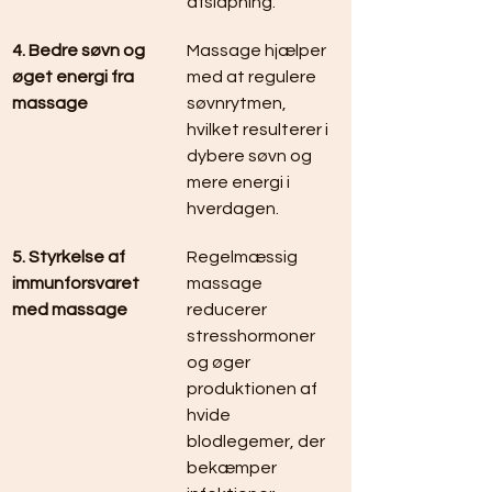
afslapning.
4. Bedre søvn og 
Massage hjælper 
øget energi fra 
med at regulere 
massage
søvnrytmen, 
hvilket resulterer i 
dybere søvn og 
mere energi i 
hverdagen.
5. Styrkelse af 
Regelmæssig 
immunforsvaret 
massage 
med massage
reducerer 
stresshormoner 
og øger 
produktionen af 
hvide 
blodlegemer, der 
bekæmper 