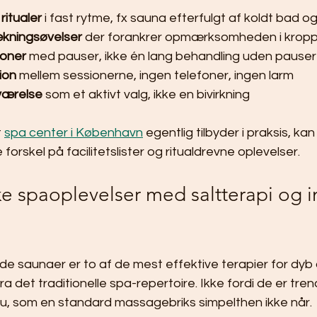
ritualer
 i fast rytme, fx sauna efterfulgt af koldt bad og
ækningsøvelser
 der forankrer opmærksomheden i krop
oner
 med pauser, ikke én lang behandling uden pauser
ion
 mellem sessionerne, ingen telefoner, ingen larm
værelse
 som et aktivt valg, ikke en bivirkning
 
spa center i København
 egentlig tilbyder i praksis, ka
orskel på facilitetslister og ritualdrevne oplevelser.
 spaoplevelser med saltterapi og in
øde saunaer er to af de mest effektive terapier for dyb 
fra det traditionelle spa-repertoire. Ikke fordi de er tren
eau, som en standard massagebriks simpelthen ikke når.