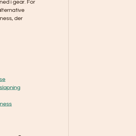
ned i gear. For 
ternative 
ness, der 
lse
fslapning
lness