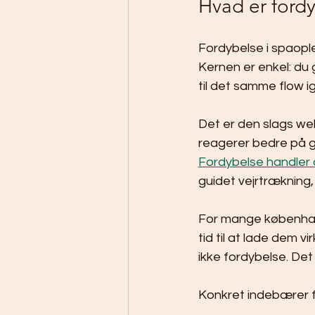
Hvad er fordy
Fordybelse i spaople
Kernen er enkel: du 
til det samme flow i
Det er den slags well
reagerer bedre på g
Fordybelse handler
guidet vejrtrækning, 
For mange københav
tid til at lade dem v
ikke fordybelse. Det 
Konkret indebærer f