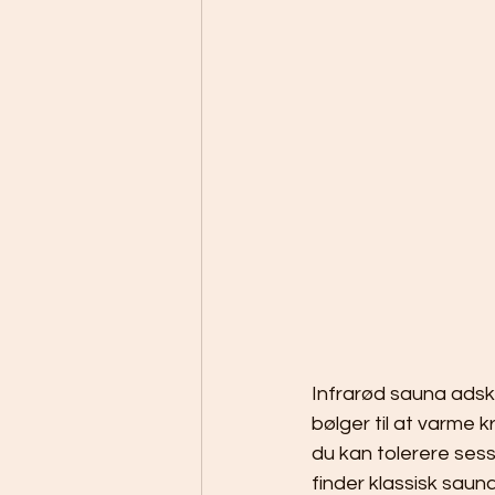
Infrarød sauna adski
bølger til at varme 
du kan tolerere sess
finder klassisk sauna