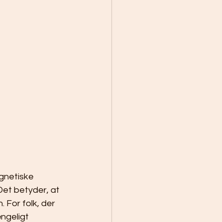
gnetiske 
et betyder, at 
 For folk, der 
ngeligt 