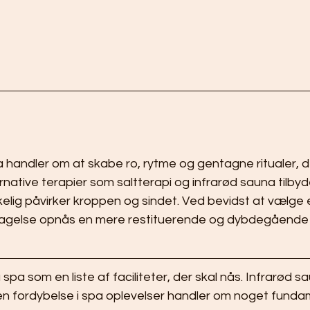
 handler om at skabe ro, rytme og gentagne ritualer, der 
rnative terapier som saltterapi og infrarød sauna tilby
kelig påvirker kroppen og sindet. Ved bevidst at vælge 
agelse opnås en mere restituerende og dybdegående 
pa som en liste af faciliteter, der skal nås. Infrarød sa
n fordybelse i spa oplevelser handler om noget fundam