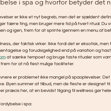
belse i spa og hvorfor betyder det 
velser er ikke et nyt begreb, men det er sjældent define
gør færre ting, men bruger mere tid på hvert ritual. Du v
gen og igen, frem for at sprinte igennem en menu af be
ness, der faktisk virker. Ikke fordi det er eksotisk, men
entagelse og forudsigelighed end på variation og hast
 om
 at sænke tempoet og bruge faste ritualer som varm
frem for at nå flest mulige faciliteter.
nere er problemet ikke mangel på spaoplevelser. Det 
irke. Byen summer af tilbud, men de fleste er designet til 
er præcis her, at en bevidst tilgang til wellness gør hele
ordybelse i spa: