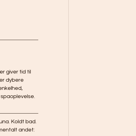
giver tid til 
der dybere 
enkelhed, 
spaoplevelse.
una. Koldt bad. 
entalt andet: 