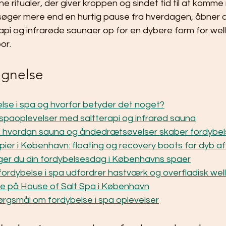
 ritualer, der giver kroppen og sindet tid til at komme 
øger mere end en hurtig pause fra hverdagen, åbner al
api og infrarøde saunaer op for en dybere form for well
or.
egnelse
lse i spa og hvorfor betyder det noget?
paoplevelser med saltterapi og infrarød sauna
w: hvordan sauna og åndedrætsøvelser skaber fordybe
apier i København: floating og recovery boots for dyb a
er du din fordybelsesdag i Københavns spaer
rdybelse i spa udfordrer hastværk og overfladisk wel
se på House of Salt Spa i København
pørgsmål om fordybelse i spa oplevelser