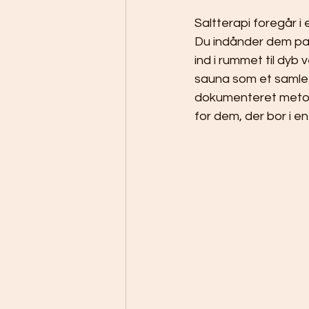
Saltterapi foregår i 
Du indånder dem pas
ind i rummet til dyb
sauna som et samlet 
dokumenteret metode 
for dem, der bor i e