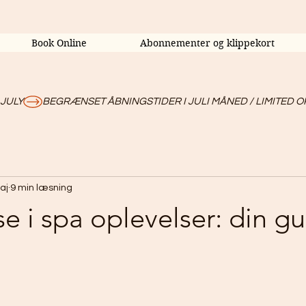
Book Online
Abonnementer og klippekort
 JULY
aj
9 min læsning
e i spa oplevelser: din gui