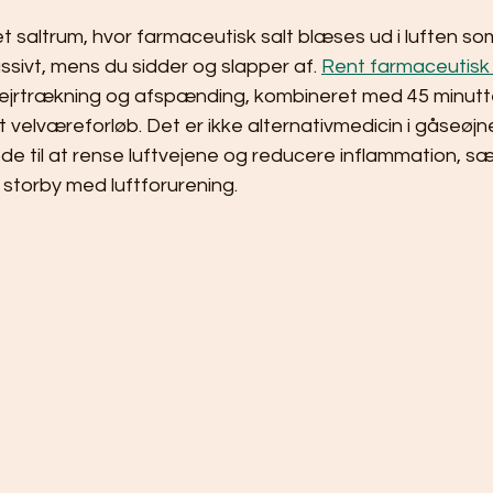
et saltrum, hvor farmaceutisk salt blæses ud i luften som 
sivt, mens du sidder og slapper af. 
Rent farmaceutisk 
 vejrtrækning og afspænding, kombineret med 45 minutte
velværeforløb. Det er ikke alternativmedicin i gåseøjne
til at rense luftvejene og reducere inflammation, sær
n storby med luftforurening.