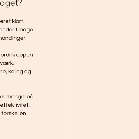
noget?
ret klart. 
ender tilbage 
handlinger.
 fordi kroppen 
værk. 
e, køling og 
er mangel på 
effektivitet, 
 forskellen.