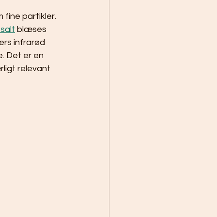
fine partikler. 
salt
 blæses 
rs infrarød 
. Det er en 
ligt relevant 