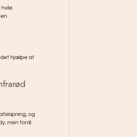
 hvile
pen
n det hjælpe at 
frarød 
afslapning, og 
dy, men fordi 