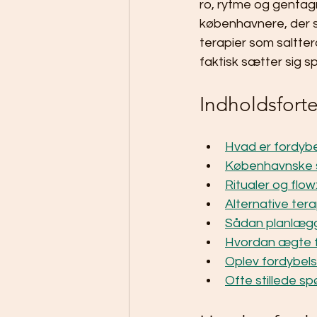
ro, rytme og gentagne
københavnere, der s
terapier som saltter
faktisk sætter sig sp
Indholdsfort
Hvad er fordybe
Københavnske s
Ritualer og flo
Alternative ter
Sådan planlægg
Hvordan ægte fo
Oplev fordybel
Ofte stillede s