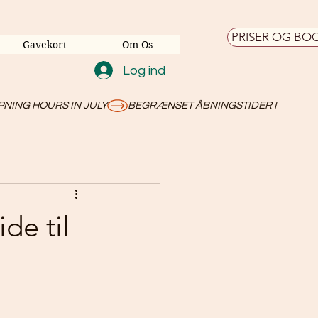
PRISER OG BO
Gavekort
Om Os
Log ind
de til