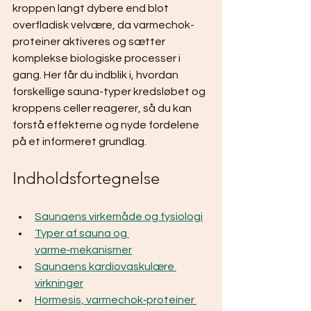
kroppen langt dybere end blot 
overfladisk velvære, da varmechok-
proteiner aktiveres og sætter 
komplekse biologiske processer i 
gang. Her får du indblik i, hvordan 
forskellige sauna-typer kredsløbet og 
kroppens celler reagerer, så du kan 
forstå effekterne og nyde fordelene 
på et informeret grundlag.
Indholdsfortegnelse
Saunaens virkemåde og fysiologi
Typer af sauna og 
varme‑mekanismer
Saunaens kardiovaskulære 
virkninger
Hormesis, varmechok‑proteiner 