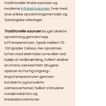
traditionelle finske saunaer og 
moderne 
infrarød saunaer
, hver med 
sine unikke opvarmningsmetoder og 
fysiologiske virkninger.
Traditionelle saunaer
 bruger direkte 
opvarmning gennem høje 
lufttemperaturer, typisk mellem 70-
100 grader Celsius. Her opvarmes 
luften med elektriske ovne eller ved 
hjælp af vedbrænding, hvilket skaber 
en intens varmeeffekt. Brugere 
oplever en hurtig stigning i 
kropstemperaturen gennem 
konduktiv og konvektiv 
varmeoverførsel, hvilket stimulerer 
svedproduktion og 
kredsløbsfunktioner.