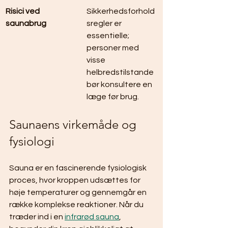
Risici ved 
Sikkerhedsforhold
saunabrug
sregler er 
essentielle; 
personer med 
visse 
helbredstilstande 
bør konsultere en 
læge før brug.
Saunaens virkemåde og 
fysiologi
Sauna er en fascinerende fysiologisk 
proces, hvor kroppen udsættes for 
høje temperaturer og gennemgår en 
række komplekse reaktioner. Når du 
træder ind i en 
infrarød sauna
, 