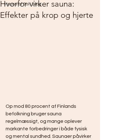
Hvorfor virker sauna:
House of Salt Blog
Effekter på krop og hjerte
Op mod 80 procent af Finlands 
befolkning bruger sauna 
regelmæssigt, og mange oplever 
markante forbedringer i både fysisk 
og mental sundhed. Saunaer påvirker 