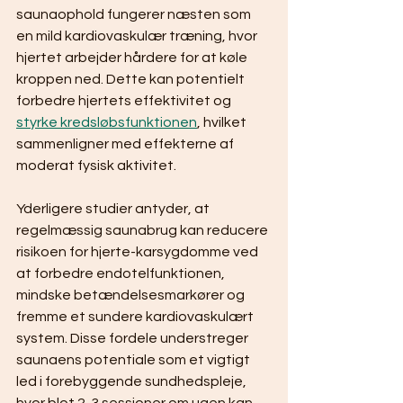
saunaophold fungerer næsten som 
en mild kardiovaskulær træning, hvor 
hjertet arbejder hårdere for at køle 
kroppen ned. Dette kan potentielt 
forbedre hjertets effektivitet og 
styrke kredsløbsfunktionen
, hvilket 
sammenligner med effekterne af 
moderat fysisk aktivitet.
Yderligere studier antyder, at 
regelmæssig saunabrug kan reducere 
risikoen for hjerte-karsygdomme ved 
at forbedre endotelfunktionen, 
mindske betændelsesmarkører og 
fremme et sundere kardiovaskulært 
system. Disse fordele understreger 
saunaens potentiale som et vigtigt 
led i forebyggende sundhedspleje, 
hvor blot 2-3 sessioner om ugen kan 