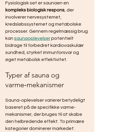
Fysiologisk set er saunaen en 
kompleks biologisk respons
, der 
involverer nervesystemet, 
kredsløbssystemet og metabolske 
processer. Gennem regelmæssig brug 
kan 
saunaoplevelser
 potentielt 
bidrage til forbedret kardiovaskulær 
sundhed, styrket immunforsvar og 
øget metabolsk effektivitet.
Typer af sauna og 
varme‑mekanismer
Sauna-oplevelser varierer betydeligt 
baseret på de specifikke varme-
mekanismer, der bruges til at skabe 
den helbredende effekt. To primære 
kategorier dominerer markedet: 