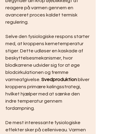
begynder din krop øjeblikkeligt at 
reagere på varmen gennem en 
avanceret proces kaldet termisk 
regulering.
Selve den fysiologiske respons starter 
med, at kroppens kernetemperatur 
stiger. Dette udløser en kaskade af 
beskyttelsesmekanismer, hvor 
blodkarrene udvider sig for at øge 
blodcirkulationen og fremme 
varmeafgivelse. 
Svedproduktion
 bliver 
kroppens primære kølingsstrategi, 
hvilket hjælper med at sænke den 
indre temperatur gennem 
fordampning.
De mest interessante fysiologiske 
effekter sker på celleniveau. Varmen 