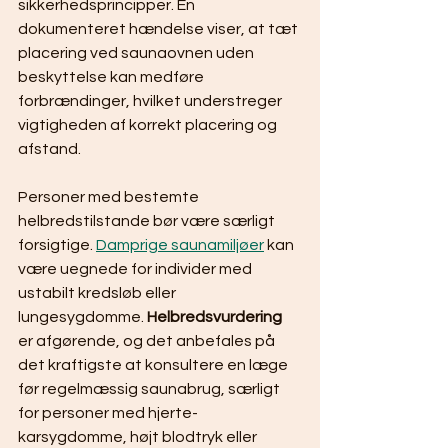
sikkerhedsprincipper. En 
dokumenteret hændelse viser, at tæt 
placering ved saunaovnen uden 
beskyttelse kan medføre 
forbrændinger, hvilket understreger 
vigtigheden af korrekt placering og 
afstand.
Personer med bestemte 
helbredstilstande bør være særligt 
forsigtige. 
Damprige saunamiljøer
 kan 
være uegnede for individer med 
ustabilt kredsløb eller 
lungesygdomme. 
Helbredsvurdering
er afgørende, og det anbefales på 
det kraftigste at konsultere en læge 
før regelmæssig saunabrug, særligt 
for personer med hjerte-
karsygdomme, højt blodtryk eller 