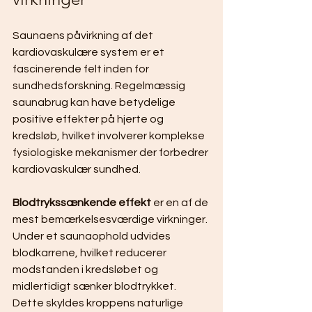
Saunaens påvirkning af det 
kardiovaskulære system er et 
fascinerende felt inden for 
sundhedsforskning. Regelmæssig 
saunabrug kan have betydelige 
positive effekter på hjerte og 
kredsløb, hvilket involverer komplekse 
fysiologiske mekanismer der forbedrer 
kardiovaskulær sundhed.
Blodtrykssænkende effekt
 er en af de 
mest bemærkelsesværdige virkninger. 
Under et saunaophold udvides 
blodkarrene, hvilket reducerer 
modstanden i kredsløbet og 
midlertidigt sænker blodtrykket. 
Dette skyldes kroppens naturlige 