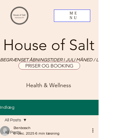
ME
NU
House of Salt
BEGRÆNSET ÅBNINGSTIDER I JULI MÅNED / LIMITED OPNING HO
PRISER OG BOOKING
Health & Wellness
Indlæg
All Posts
Benbasch
All Posts
6. dec. 2025
6 min læsning