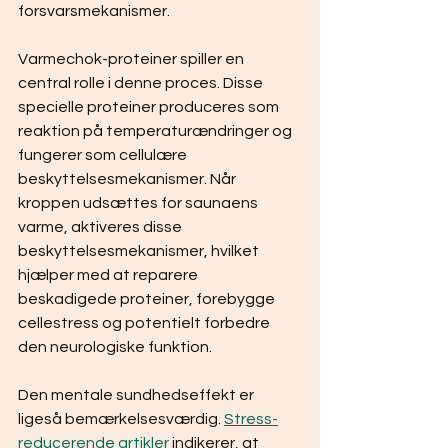
forsvarsmekanismer.
Varmechok-proteiner spiller en 
central rolle i denne proces. Disse 
specielle proteiner produceres som 
reaktion på temperaturændringer og 
fungerer som cellulære 
beskyttelsesmekanismer. Når 
kroppen udsættes for saunaens 
varme, aktiveres disse 
beskyttelsesmekanismer, hvilket 
hjælper med at reparere 
beskadigede proteiner, forebygge 
cellestress og potentielt forbedre 
den neurologiske funktion.
Den mentale sundhedseffekt er 
ligeså bemærkelsesværdig. 
Stress-
reducerende artikler
 indikerer, at 