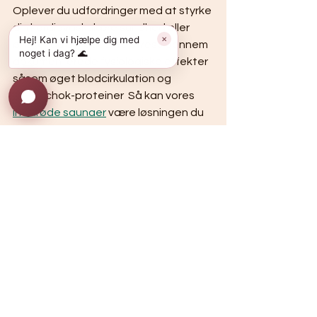
Oplever du udfordringer med at styrke 
din kardiovaskulære sundhed eller 
Hej! Kan vi hjælpe dig med
✕
ønsker du at reducere stress gennem 
noget i dag? 🌊
dokumenterede fysiologiske effekter 
såsom øget blodcirkulation og 
varmechok-proteiner  Så kan vores 
infrarøde saunaer
 være løsningen du 
søger Varmen trænger dybt ind i 
vævet og aktiverer kroppens 
naturlige forsvarsmekanismer 
samtidig med at den styrker hjertet 
og forbedrer din helhedstilstand.