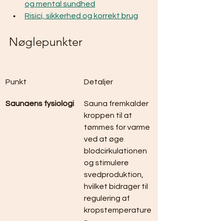
og mental sundhed
Risici, sikkerhed og korrekt brug
Nøglepunkter
Punkt
Detaljer
Saunaens fysiologi
Sauna fremkalder 
kroppen til at 
tømmes for varme 
ved at øge 
blodcirkulationen 
og stimulere 
svedproduktion, 
hvilket bidrager til 
regulering af 
kropstemperature