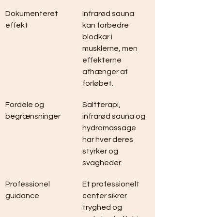
Dokumenteret 
Infrarød sauna 
effekt
kan forbedre 
blodkar i 
musklerne, men 
effekterne 
afhænger af 
forløbet.
Fordele og 
Saltterapi, 
begrænsninger
infrarød sauna og 
hydromassage 
har hver deres 
styrker og 
svagheder.
Professionel 
Et professionelt 
guidance
center sikrer 
tryghed og 