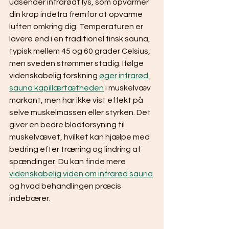
udsender infrarødt lys, som opvarmer 
din krop indefra fremfor at opvarme 
luften omkring dig. Temperaturen er 
lavere end i en traditionel finsk sauna, 
typisk mellem 45 og 60 grader Celsius, 
men sveden strømmer stadig. Ifølge 
videnskabelig forskning 
øger infrarød 
sauna kapillærtætheden
 i muskelvæv 
markant, men har ikke vist effekt på 
selve muskelmassen eller styrken. Det 
giver en bedre blodforsyning til 
muskelvævet, hvilket kan hjælpe med 
bedring efter træning og lindring af 
spændinger. Du kan finde mere 
videnskabelig viden om infrarød sauna
og hvad behandlingen præcis 
indebærer.