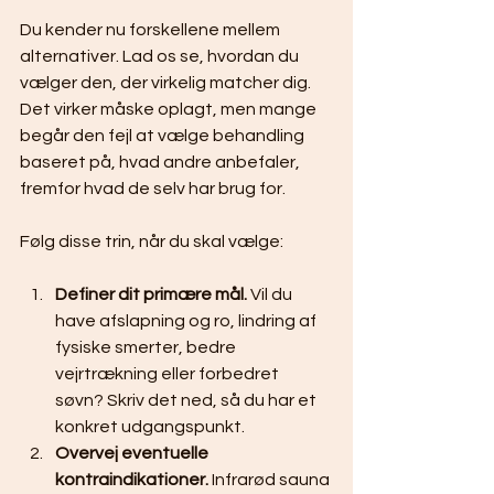
Du kender nu forskellene mellem 
alternativer. Lad os se, hvordan du 
vælger den, der virkelig matcher dig. 
Det virker måske oplagt, men mange 
begår den fejl at vælge behandling 
baseret på, hvad andre anbefaler, 
fremfor hvad de selv har brug for.
Følg disse trin, når du skal vælge:
Definer dit primære mål.
 Vil du 
have afslapning og ro, lindring af 
fysiske smerter, bedre 
vejrtrækning eller forbedret 
søvn? Skriv det ned, så du har et 
konkret udgangspunkt.
Overvej eventuelle 
kontraindikationer.
 Infrarød sauna 