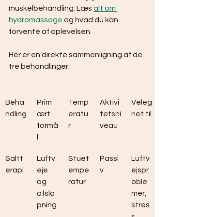
muskelbehandling. Læs 
alt om 
hydromassage
 og hvad du kan 
forvente af oplevelsen.
Her er en direkte sammenligning af de 
tre behandlinger:
Beha
Prim
Temp
Aktivi
Veleg
ndling
ært 
eratu
tetsni
net til
formå
r
veau
l
Saltt
Luftv
Stuet
Passi
Luftv
erapi
eje 
empe
v
ejspr
og 
ratur
oble
afsla
mer, 
pning
stres
s