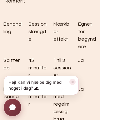
komfort:
Behand
Session
Mærkb
Egnet 
ling
slængd
ar 
for 
e
effekt
begynd
ere
Saltter
45 
1 til 3 
Ja
api
minutte
session
r
er
Hej! Kan vi hjælpe dig med
✕
noget i dag? 🌊
Infrarød
30 til 45 
8 uger 
Ja
 sauna
minutte
med 
r
regelm
æssig 
brug
Hydrom
20 til 40 
2 til 4 
Ja