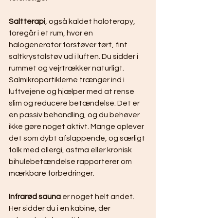
Saltterapi
, også kaldet haloterapy, 
foregår i et rum, hvor en 
halogenerator forstøver tørt, fint 
saltkrystalstøv ud i luften. Du sidder i 
rummet og vejrtrækker naturligt. 
Salmikropartiklerne trænger ind i 
luftvejene og hjælper med at rense 
slim og reducere betændelse. Det er 
en passiv behandling, og du behøver 
ikke gøre noget aktivt. Mange oplever 
det som dybt afslappende, og særligt 
folk med allergi, astma eller kronisk 
bihulebetændelse rapporterer om 
mærkbare forbedringer.
Infrarød sauna
 er noget helt andet. 
Her sidder du i en kabine, der 