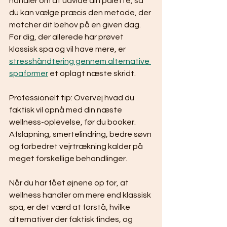
handler om at udvide din palette, så 
du kan vælge præcis den metode, der 
matcher dit behov på en given dag. 
For dig, der allerede har prøvet 
klassisk spa og vil have mere, er 
stresshåndtering gennem alternative 
spaformer
 et oplagt næste skridt.
Professionelt tip: Overvej hvad du 
faktisk vil opnå med din næste 
wellness-oplevelse, før du booker. 
Afslapning, smertelindring, bedre søvn 
og forbedret vejrtrækning kalder på 
meget forskellige behandlinger.
Når du har fået øjnene op for, at 
wellness handler om mere end klassisk 
spa, er det værd at forstå, hvilke 
alternativer der faktisk findes, og 