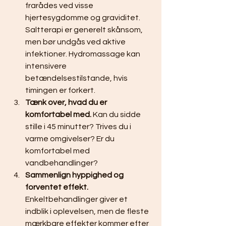
frarådes ved visse 
hjertesygdomme og graviditet. 
Saltterapi er generelt skånsom, 
men bør undgås ved aktive 
infektioner. Hydromassage kan 
intensivere 
betændelsestilstande, hvis 
timingen er forkert.
Tænk over, hvad du er 
komfortabel med.
 Kan du sidde 
stille i 45 minutter? Trives du i 
varme omgivelser? Er du 
komfortabel med 
vandbehandlinger?
Sammenlign hyppighed og 
forventet effekt.
Enkeltbehandlinger giver et 
indblik i oplevelsen, men de fleste 
mærkbare effekter kommer efter 