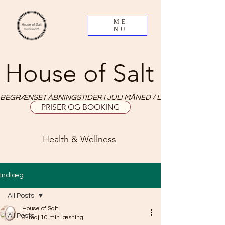
ME
NU
House of Salt
BEGRÆNSET ÅBNINGSTIDER I JULI MÅNED / LIMITED OPNING HO
PRISER OG BOOKING
Health & Wellness
Indlæg
All Posts
House of Salt
All Posts
5. maj
10 min læsning