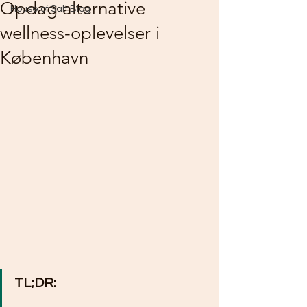
Opdag alternative
House of Salt Blog
wellness-oplevelser i
København
TL;DR: