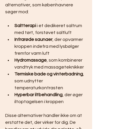
alternativer, som københavnere 
søger mod:
Saltterapi
 i et dedikeret saltrum 
med tørt, forstøvet saltluft
Infrarøde saunaer
, der opvarmer 
kroppen indefra med lysbølger 
fremfor varm luft
Hydromassage
, som kombinerer 
vandtryk med massageteknikker
Termiske bade og vinterbadning
, 
som udnytter 
temperaturkontrasten
Hyperbar iltbehandling
, der øger 
iltoptagelsen i kroppen
Disse alternativer handler ikke om at 
erstatte det, der virker for dig. De 