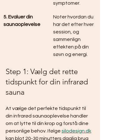
symptomer.
5. Evaluer din 
Noter hvordan du 
saunaoplevelse
har det efter hver 
session, og 
sammenlign 
effekten på din 
søvn og energi.
Step 1: Vælg det rette 
tidspunkt for din infrarød 
sauna
At vælge det perfekte tidspunkt til 
din infrarød saunaoplevelse handler 
om at lytte til din krop og forstå dine 
personlige behov. Ifølge 
silodesign.dk
kan blot 20-30 minutters daglig brug 