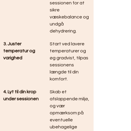
sessionen for at 
sikre 
væskebalance og 
undgå 
dehydrering.
3. Juster 
Start ved lavere 
temperatur og 
temperaturer og 
varighed
øg gradvist, tilpas 
sessionens 
længde til din 
komfort.
4. Lyt til din krop 
Skab et 
under sessionen
afslappende miljø, 
og vær 
opmærksom på 
eventuelle 
ubehagelige 