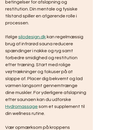
betingelser for afslapning og 
restitution. Din mentale og fysiske 
tilstand spiller en afgørende rolle i 
processen.
Ifølge 
silodesign.dk
 kan regelmæssig 
brug af infrarød sauna reducere 
spændinger i nakke og ryg samt 
forbedre smidighed og restitution 
efter træning. Start med rolige 
vejrtrækninger og fokuser på at 
slappe af. Placer dig bekvemt og lad 
varmen langsomt gennemtrænge 
dine muskler. For yderligere afslapning 
efter saunaen kan du udforske 
Hydromassage
 som et supplement til 
din wellness rutine.
Vær opmærksom på kroppens 