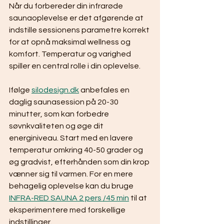
Når du forbereder din infrarøde 
saunaoplevelse er det afgørende at 
indstille sessionens parametre korrekt 
for at opnå maksimal wellness og 
komfort. Temperatur og varighed 
spiller en central rolle i din oplevelse.
Ifølge 
silodesign.dk
 anbefales en 
daglig saunasession på 20-30 
minutter, som kan forbedre 
søvnkvaliteten og øge dit 
energiniveau. Start med en lavere 
temperatur omkring 40-50 grader og 
øg gradvist, efterhånden som din krop 
vænner sig til varmen. For en mere 
behagelig oplevelse kan du bruge 
INFRA-RED SAUNA 2 pers /45 min
 til at 
eksperimentere med forskellige 
indstillinger.