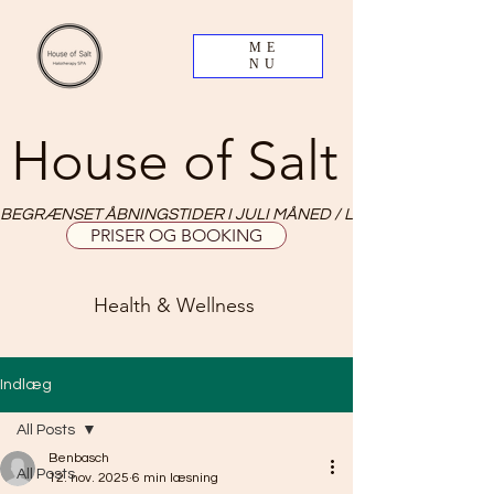
ME
NU
House of Salt
BEGRÆNSET ÅBNINGSTIDER I JULI MÅNED / LIMITED OPNING HO
PRISER OG BOOKING
Health & Wellness
Indlæg
All Posts
Benbasch
All Posts
12. nov. 2025
6 min læsning