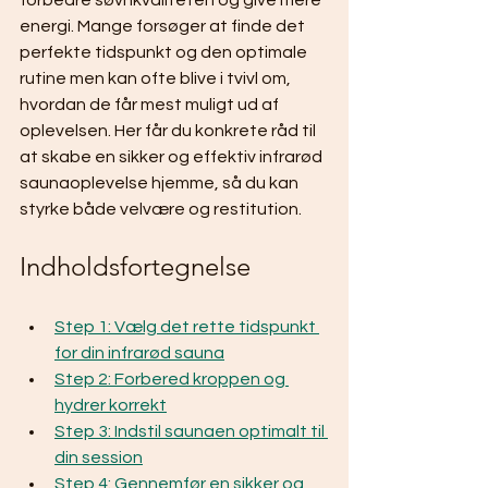
forbedre søvnkvaliteten og give mere 
energi. Mange forsøger at finde det 
perfekte tidspunkt og den optimale 
rutine men kan ofte blive i tvivl om, 
hvordan de får mest muligt ud af 
oplevelsen. Her får du konkrete råd til 
at skabe en sikker og effektiv infrarød 
saunaoplevelse hjemme, så du kan 
styrke både velvære og restitution.
Indholdsfortegnelse
Step 1: Vælg det rette tidspunkt 
for din infrarød sauna
Step 2: Forbered kroppen og 
hydrer korrekt
Step 3: Indstil saunaen optimalt til 
din session
Step 4: Gennemfør en sikker og 