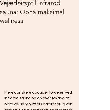
Vejledning til infrarød
House of Salt Blog
sauna: Opnå maksimal
wellness
Flere danskere opdager fordelen ved 
infrarød sauna og oplever faktisk, at 
bare 20-30 minutters dagligt brug kan 