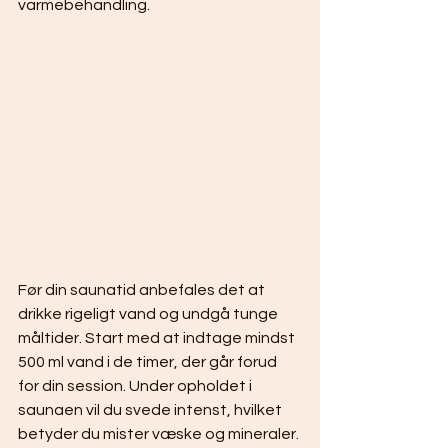
varmebehandling.
Før din saunatid anbefales det at 
drikke rigeligt vand og undgå tunge 
måltider. Start med at indtage mindst 
500 ml vand i de timer, der går forud 
for din session. Under opholdet i 
saunaen vil du svede intenst, hvilket 
betyder du mister væske og mineraler. 