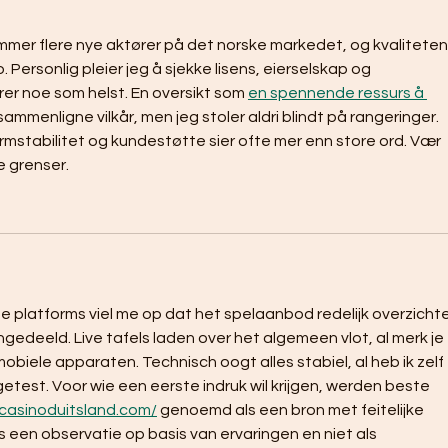
mmer flere nye aktører på det norske markedet, og kvaliteten
. Personlig pleier jeg å sjekke lisens, eierselskap og 
rer noe som helst. En oversikt som 
en spennende ressurs å 
sammenligne vilkår, men jeg stoler aldri blindt på rangeringer. 
rmstabilitet og kundestøtte sier ofte mer enn store ord. Vær 
e grenser.
e platforms viel me op dat het spelaanbod redelijk overzichtel
ngedeeld. Live tafels laden over het algemeen vlot, al merk je 
biele apparaten. Technisch oogt alles stabiel, al heb ik zelf 
etest. Voor wie een eerste indruk wil krijgen, werden beste 
ecasinoduitsland.com/
 genoemd als een bron met feitelijke 
ls een observatie op basis van ervaringen en niet als 