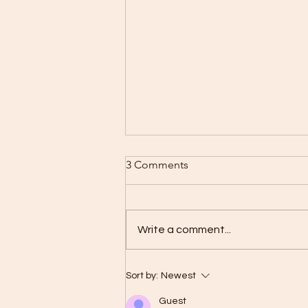
3 Comments
Write a comment...
HBOT – Everything you need
Sort by:
Newest
to know about oxygen
therapy in a pressure
Guest