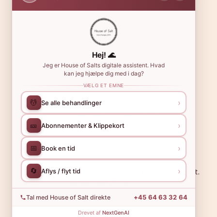
Hej! 🌊
Jeg er House of Salts digitale assistent. Hvad
kan jeg hjælpe dig med i dag?
VÆLG ET EMNE
Åbningstider:
›
💆
Se alle behandlinger
Mandag -Lørdag 10-18
Søndag 10-16
›
🎫
Abonnementer & Klippekort
info@houseofsalt.dk
›
📅
Book en tid
›
🔄
Parking in the parking garage / St.
Aflys / flyt tid
Johannes Church
+45 64 63 32 64
Tal med House of Salt direkte
Drevet af
NextGenAI