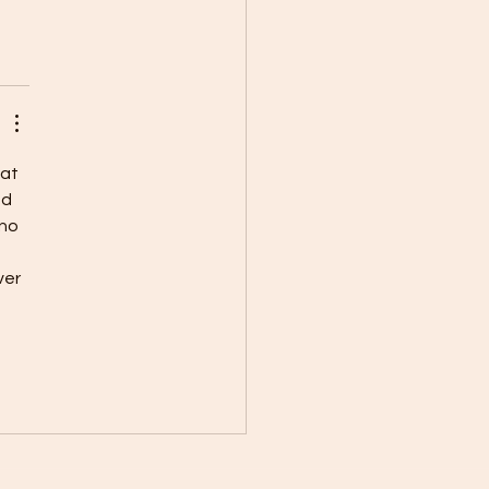
at 
d 
no 
ver 