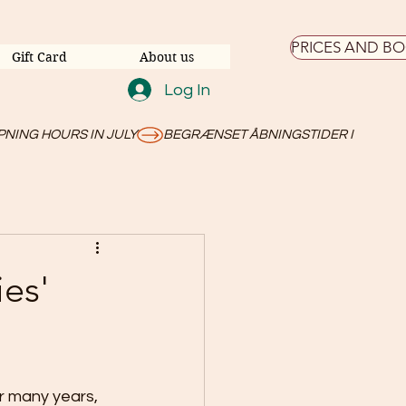
PRICES AND B
Gift Card
About us
Log In
es'
 many years, 