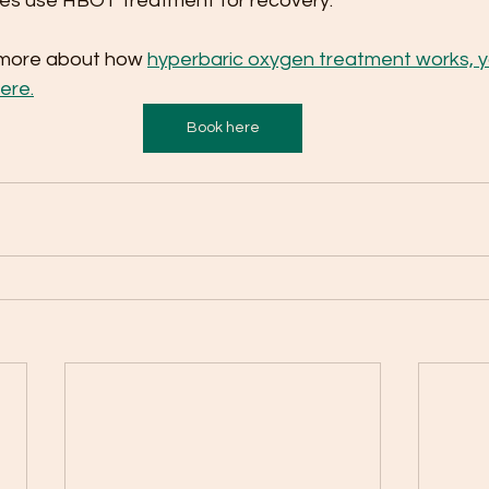
es use HBOT treatment for recovery. 
 more about how 
hyperbaric oxygen treatment works, y
ere.
Book here