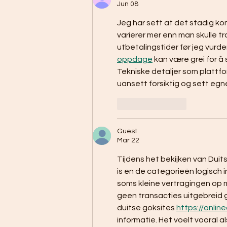
chamber
Jun 08
Jeg har sett at det stadig ko
varierer mer enn man skulle tro
utbetalingstider før jeg vurde
oppdage
 kan være grei for å 
Tekniske detaljer som plattfo
uansett forsiktig og sett egn
Like
Reply
Guest
Mar 22
Tijdens het bekijken van Duits
is en de categorieën logisch i
soms kleine vertragingen op mo
geen transacties uitgebreid g
duitse goksites 
https://onlin
informatie. Het voelt vooral a