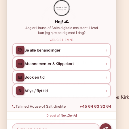
Hej! 🌊
Jeg er House of Salts digitale assistent. Hvad
kan jeg hjælpe dig med i dag?
VÆLG ET EMNE
›
💆
Se alle behandlinger
Åbningstider:
Mandag -Lørdag 10-18
›
🎫
Abonnementer & Klippekort
Søndag 10-16
›
📅
Book en tid
info@houseofsalt.dk
›
🔄
Aflys / flyt tid
Parkering i P-Hus /Sankt Johannes Kir
+45 64 63 32 64
Tal med House of Salt direkte
Drevet af
NextGenAI