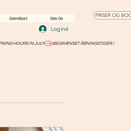
PRISER OG BO
Gavekort
Om Os
Log ind