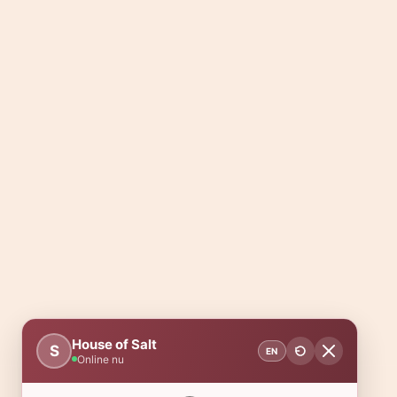
House of Salt
S
EN
Online nu