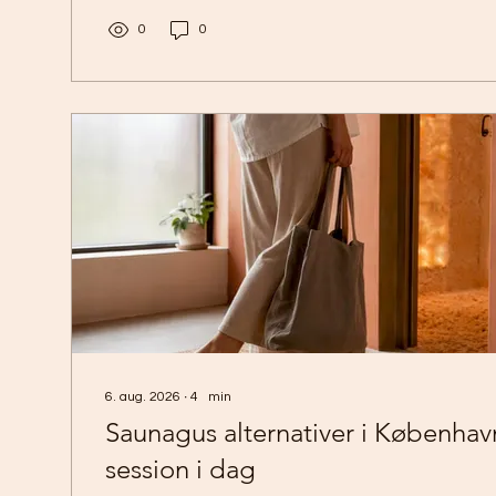
0
0
6. aug. 2026
∙
4
min
Saunagus alternativer i Københav
session i dag