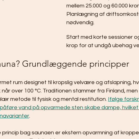
mellem 25.000 og 60.000 kron
Planlægning af driftsomkostn
nødvendig.
Start med korte sessioner og l
krop for at undgå ubehag v
sauna? Grundlæggende principper
met rum designet til kropslig velvære og afslapning, hv
når over 100 °C. Traditionen stammer fra Finland, men 
ær metode til fysisk og mental restitution. 
Ifølge forsk
 påføre vand på opvarmede sten skabe dampe, hvilket
unavarianter
.
princip bag saunaen er ekstern opvarmning af kropp