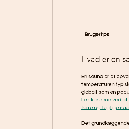
Brugertips
Hvad er en 
En sauna er et opvar
temperaturen typisk 
globalt som en popul
Lex kan man ved at
tørre og fugtige sa
Det grundlæggende 