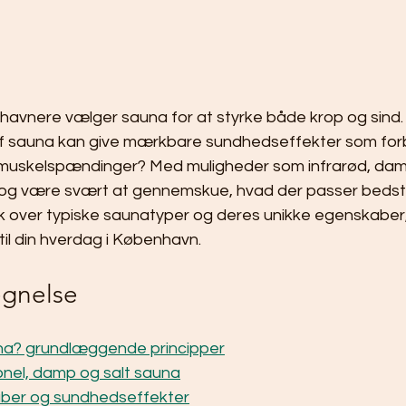
havnere vælger sauna for at styrke både krop og sind. 
f sauna kan give mærkbare sundhedseffekter som for
 muskelspændinger? Med muligheder som infrarød, dam
og være svært at gennemskue, hvad der passer bedst ti
ik over typiske saunatyper og deres unikke egenskaber,
il din hverdag i København.
egnelse
na? grundlæggende principper
ionel, damp og salt sauna
ber og sundhedseffekter