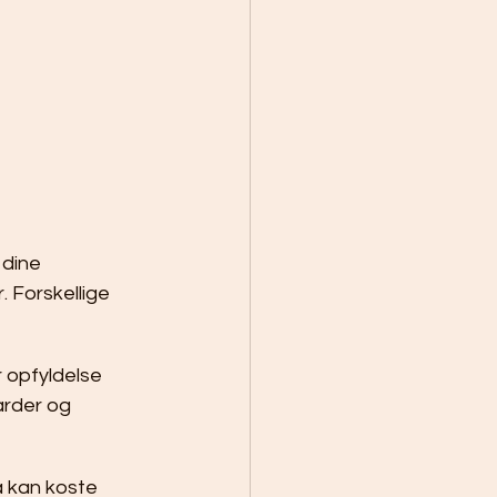
dine 
 Forskellige 
 opfyldelse 
rder og 
a kan koste 