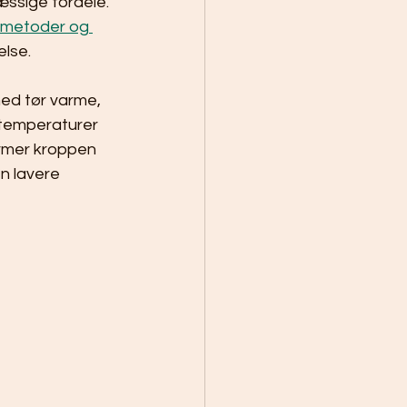
ssige fordele. 
smetoder og 
else.
ed tør varme, 
e temperaturer 
rmer kroppen 
n lavere 