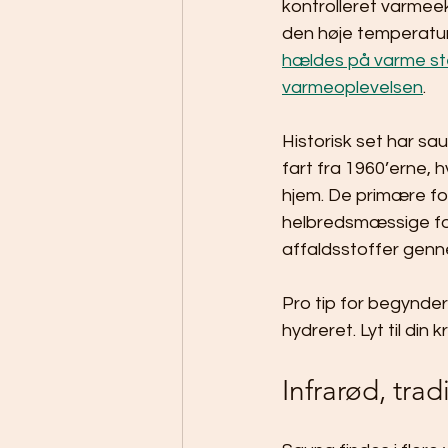
kontrolleret varmee
den høje temperatur
hældes på varme sten
varmeoplevelsen
.
Historisk set har sa
fart fra 1960’erne, 
hjem. De primære for
helbredsmæssige for
affaldsstoffer gen
Pro tip for begynder
hydreret. Lyt til din
Infrarød, tra