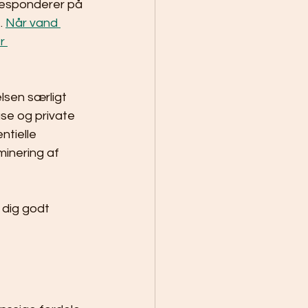
responderer på 
 
Når vand 
r 
lsen særligt 
se og private 
tielle 
inering af 
 dig godt 