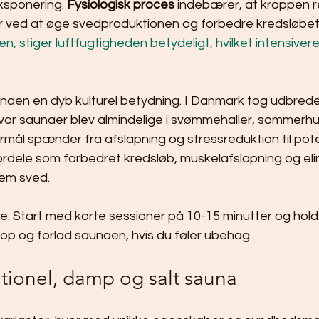
ksponering. 
Fysiologisk proces
 indebærer, at kroppen 
 ved at øge svedproduktionen og forbedre kredsløbet.
, stiger luftfugtigheden betydeligt, hvilket intensivere
unaen en dyb kulturel betydning. I Danmark tog udbrede
hvor saunaer blev almindelige i svømmehaller, sommerhu
mål spænder fra afslapning og stressreduktion til poten
dele som forbedret kredsløb, muskelafslapning og elim
nem sved.
e: Start med korte sessioner på 10-15 minutter og hold
 krop og forlad saunaen, hvis du føler ubehag.
ditionel, damp og salt sauna