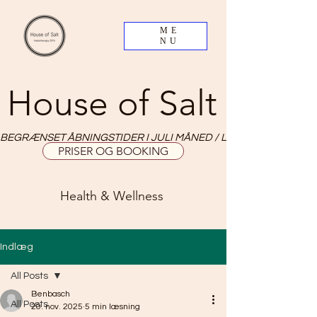
ME
NU
House of Salt
BEGRÆNSET ÅBNINGSTIDER I JULI MÅNED / LIMITED OPNING HO
PRISER OG BOOKING
Health & Wellness
Indlæg
All Posts
Benbasch
All Posts
20. nov. 2025
5 min læsning