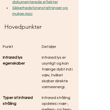
dokumenterede effekter
Sikkerhedsforanstaltninger og 
mulige risici
Hovedpunkter
Punkt
Detaljer
Infrarød lys 
Infrarød lys er 
egenskaber
usynligt og kan 
trænge dybt ind i 
væv, hvilket 
skaber direkte 
varmeenergi.
Typer af infrarød 
Infrarød stråling 
stråling
opdeles i nær-, 
mellem- og fjern-