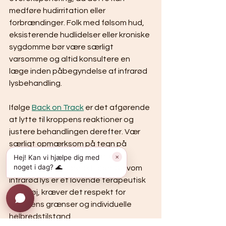
medføre hudirritation eller 
forbrændinger. Folk med følsom hud, 
eksisterende hudlidelser eller kroniske 
sygdomme bør være særligt 
varsomme og altid konsultere en 
læge inden påbegyndelse af infrarød 
lysbehandling.
Ifølge 
Back on Track
 er det afgørende 
at lytte til kroppens reaktioner og 
justere behandlingen derefter. Vær 
særligt opmærksom på tegn på 
ubehag, overophedning eller 
Hej! Kan vi hjælpe dig med
✕
noget i dag? 🌊
usædvanlige hudreaktioner. Selvom 
infrarød lys er et lovende terapeutisk 
værktøj, kræver det respekt for 
kroppens grænser og individuelle 
helbredstilstand.