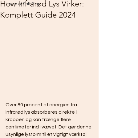
How Infrarød Lys Virker:
House of Salt Blog
Komplett Guide 2024
Over 80 procent af energien fra 
infrarød lys absorberes direkte i 
kroppen og kan trænge flere 
centimeter ind i vævet. Det gør denne 
usynlige lysform til et vigtigt værktøj 