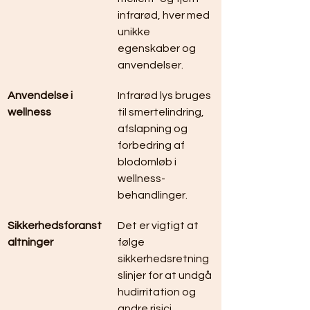
infrarød, hver med 
unikke 
egenskaber og 
anvendelser.
Anvendelse i 
Infrarød lys bruges 
wellness
til smertelindring, 
afslapning og 
forbedring af 
blodomløb i 
wellness-
behandlinger.
Sikkerhedsforanst
Det er vigtigt at 
altninger
følge 
sikkerhedsretning
slinjer for at undgå 
hudirritation og 
andre risici.