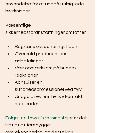
anvendelse for at undgå utilsigtede 
bivirkninger.
Væsentlige 
sikkerhedsforanstaltninger omfatter:
Begræns eksponeringstiden
Overhold producentens 
anbefalinger
Vær opmærksom på hudens 
reaktioner
Konsultér en 
sundhedsprofessionel ved tvivl
Undgå direkte intensiv kontakt 
med huden
FølgeHealthwell’s retningslinjer
 er det 
vigtigt at forebygge 
overeksponering, da dette kan 