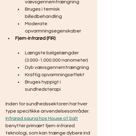
vævsgennemtrængning
Bruges i termisk 
billedbehandling
Moderate 
opvarmningsegenskaber
Fjern-infrarød (FIR)
:
Længste bølgelængder 
(3.000-1.000.000 nanometer)
Dyb vævsgennemtrængning
Kraftig opvarmningseffekt
Bruges hyppigt i 
sundhedsterapi
Inden for sundhedssektoren har hver 
type specifikke anvendelsesområder. 
Infrarød sauna hos House of Salt
benytter primært fjern-infrarød 
teknologi, som kan trænge dybere ind 