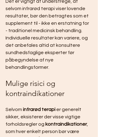
Det er vigtigt at understrege, at 
selvom infrarød terapi viser lovende 
resultater, bør den betragtes som et 
supplement til - ikke en erstatning for 
- traditionel medicinsk behandling. 
Individuelle resultater kan variere, og 
det anbefales altid at konsultere 
sundhedsfaglige eksperter før 
påbegyndelse af nye 
behandlingsformer.
Mulige risici og 
kontraindikationer
Selvom 
infrarød terapi
 er generelt 
sikker, eksisterer der visse vigtige 
forholdsregler og 
kontraindikationer
, 
som hver enkelt person bør være 