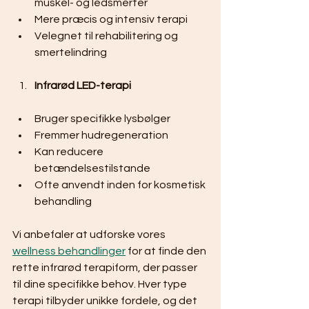
muskel- og ledsmerter
Mere præcis og intensiv terapi
Velegnet til rehabilitering og 
smertelindring
Infrarød LED-terapi
Bruger specifikke lysbølger
Fremmer hudregeneration
Kan reducere 
betændelsestilstande
Ofte anvendt inden for kosmetisk 
behandling
Vi anbefaler at udforske vores 
wellness behandlinger
 for at finde den 
rette infrarød terapiform, der passer 
til dine specifikke behov. Hver type 
terapi tilbyder unikke fordele, og det 