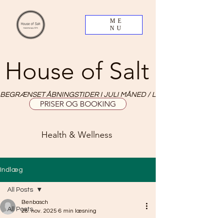
ME
NU
House of Salt
BEGRÆNSET ÅBNINGSTIDER I JULI MÅNED / LIMITED OPNING HO
PRISER OG BOOKING
Health & Wellness
Indlæg
All Posts
Benbasch
All Posts
28. nov. 2025
6 min læsning