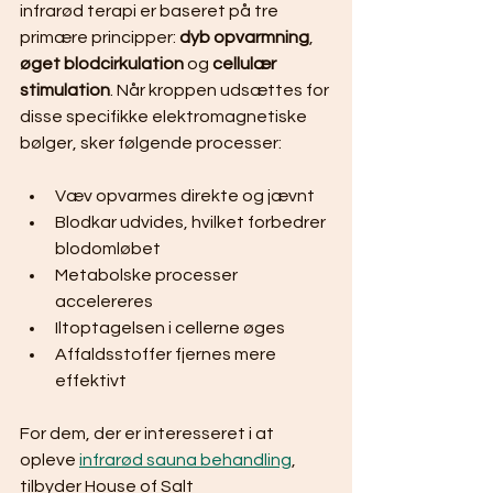
infrarød terapi er baseret på tre 
primære principper: 
dyb opvarmning
, 
øget blodcirkulation
 og 
cellulær 
stimulation
. Når kroppen udsættes for 
disse specifikke elektromagnetiske 
bølger, sker følgende processer:
Væv opvarmes direkte og jævnt
Blodkar udvides, hvilket forbedrer 
blodomløbet
Metabolske processer 
accelereres
Iltoptagelsen i cellerne øges
Affaldsstoffer fjernes mere 
effektivt
For dem, der er interesseret i at 
opleve 
infrarød sauna behandling
, 
tilbyder House of Salt 