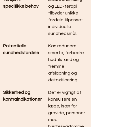
specifikke behov
og LED-terapi 
tilbyder unikke 
fordele tilpasset 
individuelle 
sundhedsmål.
Potentielle 
Kan reducere 
sundhedsfordele
smerte, forbedre 
hudtilstand og 
fremme 
afslapning og 
detoxificering.
Sikkerhed og 
Det er vigtigt at 
kontraindikationer
konsultere en 
læge, især for 
gravide, personer 
med 
hjertesygdomme 