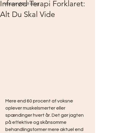
Infrarød Terapi Forklaret:
House of Salt Blog
Alt Du Skal Vide
Mere end 60 procent af voksne 
oplever muskelsmerter eller 
spændinger hvert år. Det gør jagten 
på effektive og skånsomme 
behandlingsformer mere aktuel end 