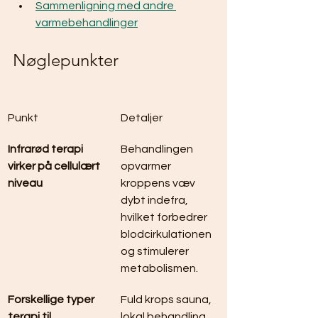
Sammenligning med andre 
varmebehandlinger
Nøglepunkter
Punkt
Detaljer
Infrarød terapi 
Behandlingen 
virker på cellulært 
opvarmer 
niveau
kroppens væv 
dybt indefra, 
hvilket forbedrer 
blodcirkulationen 
og stimulerer 
metabolismen.
Forskellige typer 
Fuld krops sauna, 
terapi til 
lokal behandling 