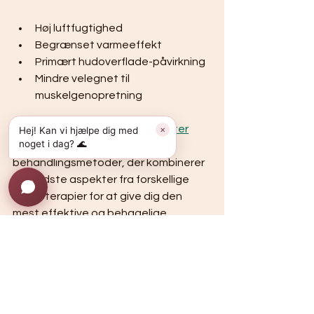
Høj luftfugtighed
Begrænset varmeeffekt
Primært hudoverflade-påvirkning
Mindre velegnet til 
muskelgenopretning
Ved 
House of Salt wellness center
Hej! Kan vi hjælpe dig med
✕
noget i dag? 🌊
tilbyder vi avancerede 
behandlingsmetoder, der kombinerer 
de bedste aspekter fra forskellige 
varmeterapier for at give dig den 
mest effektive og behagelige 
oplevelse.
Den ultimative forskel ligger i infrarød 
terapis evne til at stimulere kroppen 
på celleniveau, hvilket giver mere 