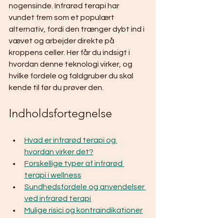
nogensinde. Infrarød terapi har 
vundet frem som et populært 
alternativ, fordi den trænger dybt ind i 
vævet og arbejder direkte på 
kroppens celler. Her får du indsigt i 
hvordan denne teknologi virker, og 
hvilke fordele og faldgruber du skal 
kende til før du prøver den.
Indholdsfortegnelse
Hvad er infrarød terapi og 
hvordan virker det?
Forskellige typer af infrarød 
terapi i wellness
Sundhedsfordele og anvendelser 
ved infrarød terapi
Mulige risici og kontraindikationer