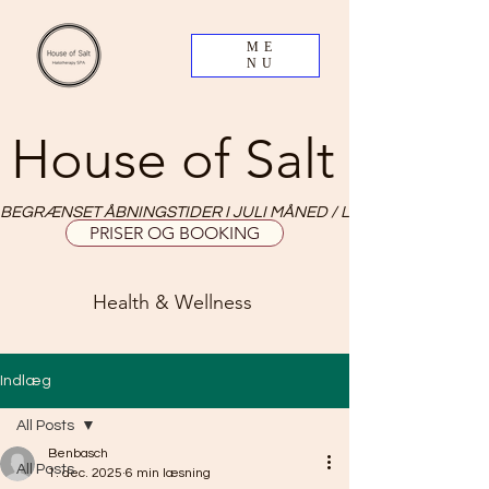
ME
NU
House of Salt
BEGRÆNSET ÅBNINGSTIDER I JULI MÅNED / LIMITED OPNING HO
PRISER OG BOOKING
Health & Wellness
Indlæg
All Posts
Benbasch
All Posts
1. dec. 2025
6 min læsning