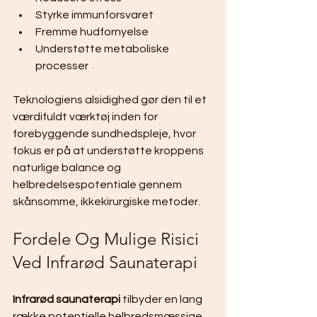
Styrke immunforsvaret
Fremme hudfornyelse
Understøtte metaboliske 
processer
Teknologiens alsidighed gør den til et 
værdifuldt værktøj inden for 
forebyggende sundhedspleje, hvor 
fokus er på at understøtte kroppens 
naturlige balance og 
helbredelsespotentiale gennem 
skånsomme, ikkekirurgiske metoder.
Fordele Og Mulige Risici 
Ved Infrarød Saunaterapi
Infrarød saunaterapi
 tilbyder en lang 
række potentielle helbredsmæssige 