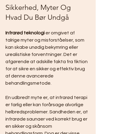
Sikkerhed, Myter Og 
Hvad Du Bør Undgå
Infrarød teknologi
 er omgivet af 
talrige myter og misforståelser, som 
kan skabe unødig bekymring eller 
urealistiske forventninger. Det er 
afgørende at adskille fakta fra fiktion 
for at sikre en sikker og effektiv brug 
af denne avancerede 
behandlingsmetode.
En udbredt myte er, at infrarød terapi 
er farlig eller kan forårsage alvorlige 
helbredsproblemer. Sandheden er, at 
infrarøde saunaer ved korrekt brug er 
en sikker og skånsom 
behandlingsform. Dog er der visse 