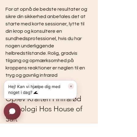
For at opnå de bedste resultater og 
sikre din sikkerhed anbefales det at 
starte med korte sessioner, lytte til 
din krop og konsultere en 
sundhedsprofessionel, hvis du har 
nogen underliggende 
helbredstilstande. Rolig, gradvis 
tilgang og opmærksomhed på 
kroppens reaktioner er nøglen til en 
tryg og gavnlig infrarød 
saunaoplevelse.
Hej! Kan vi hjælpe dig med
✕
noget i dag? 🌊
Oplev Kraften I Infrarød 
Teknologi Hos House of 
Salt
Hvis du søger løsninger til at lindre 