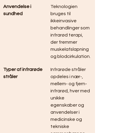
Anvendelse i 
Teknologien 
sundhed
bruges til 
ikkeinvasive 
behandlinger som 
infrarød terapi, 
der fremmer 
muskelafslapning 
og blodcirkulation.
Typer af infrarøde 
Infrarøde stråler 
stråler
opdeles i nær-, 
mellem- og fjern-
infrarød, hver med 
unikke 
egenskaber og 
anvendelser i 
medicinske og 
tekniske 