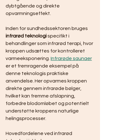
dybtgående og direkte 
opvarmningseffekt.
Inden for sundhedssektoren bruges 
infrarød teknologi
 specifikt i 
behandlinger som infrarød terapi, hvor 
kroppen udsættes for kontrolleret 
varmeeksponering. 
Infrarøde saunaer
er et fremragende eksempel på 
denne teknologis praktiske 
anvendelse. Her opvarmes kroppen 
direkte gennem infrarøde bølger, 
hvilket kan fremme afslapning, 
forbedre blodomløbet og potentielt 
understøtte kroppens naturlige 
helingsprocesser.
Hovedfordelene ved infrarød 