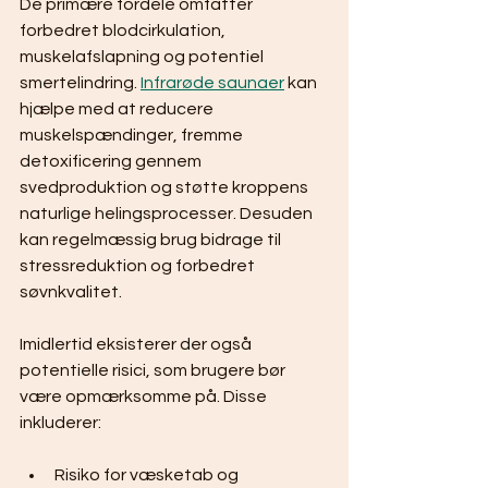
De primære fordele omfatter 
forbedret blodcirkulation, 
muskelafslapning og potentiel 
smertelindring. 
Infrarøde saunaer
 kan 
hjælpe med at reducere 
muskelspændinger, fremme 
detoxificering gennem 
svedproduktion og støtte kroppens 
naturlige helingsprocesser. Desuden 
kan regelmæssig brug bidrage til 
stressreduktion og forbedret 
søvnkvalitet.
Imidlertid eksisterer der også 
potentielle risici, som brugere bør 
være opmærksomme på. Disse 
inkluderer:
Risiko for væsketab og 