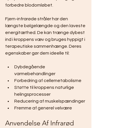
forbedre blodomløbet.
Fjern-infrarøde stråler har den 
længste bølgelængde og den laveste 
energitæthed. De kan trænge dybest 
ind i kroppens væv og bruges hyppigt i 
terapeutiske sammenhænge. Deres 
egenskaber gør dem ideelle til:
Dybdegående 
varmebehandlinger
Forbedring af cellemetabolisme
Støtte til kroppens naturlige 
helingsprocesser
Reducering af muskelspændinger
Fremme af generel velvære
Anvendelse Af Infrarød 