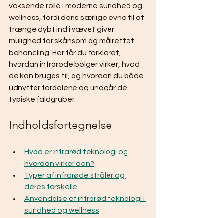
voksende rolle i moderne sundhed og 
wellness, fordi dens særlige evne til at 
trænge dybt ind i vævet giver 
mulighed for skånsom og målrettet 
behandling. Her får du forklaret, 
hvordan infrarøde bølger virker, hvad 
de kan bruges til, og hvordan du både 
udnytter fordelene og undgår de 
typiske faldgruber.
Indholdsfortegnelse
Hvad er infrarød teknologi og 
hvordan virker den?
Typer af infrarøde stråler og 
deres forskelle
Anvendelse af infrarød teknologi i 
sundhed og wellness