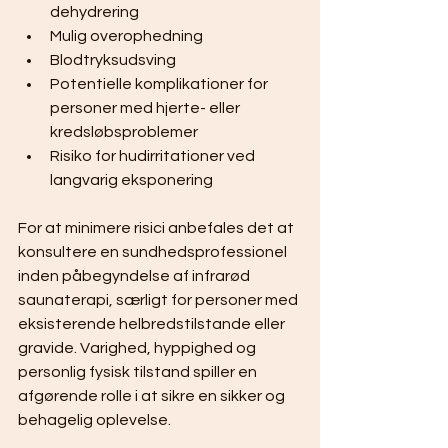
dehydrering
Mulig overophedning
Blodtryksudsving
Potentielle komplikationer for 
personer med hjerte- eller 
kredsløbsproblemer
Risiko for hudirritationer ved 
langvarig eksponering
For at minimere risici anbefales det at 
konsultere en sundhedsprofessionel 
inden påbegyndelse af infrarød 
saunaterapi, særligt for personer med 
eksisterende helbredstilstande eller 
gravide. Varighed, hyppighed og 
personlig fysisk tilstand spiller en 
afgørende rolle i at sikre en sikker og 
behagelig oplevelse.