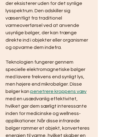
der eksisterer uden for det synlige 
lysspektrum. Den adskiller sig 
væsentligt fra traditionel 
varmeoverførsel ved at anvende 
usynlige bølger, der kan trænge 
direkte ind i objekter eller organismer 
og opvarme dem indefra.
Teknologien fungerer gennem 
specielle elektromagnetiske bølger 
med lavere frekvens end synligt lys, 
men højere end mikrobølger. Disse 
bølger kan 
penetrere kroppens væv
med en usædvanlig effektivitet, 
hvilket gør dem særligt interessante 
inden for medicinske og wellness-
applikationer. Når disse infrarøde 
bølger rammer et objekt, konverteres 
energien til varme, hvilket skaber en 