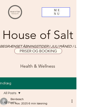
ME
NU
House of Salt
BEGRÆNSET ÅBNINGSTIDER I JULI MÅNED / LIMITED OPNING HO
PRISER OG BOOKING
Health & Wellness
Indlæg
All Posts
Benbasch
All Posts
11. nov. 2025
6 min læsning