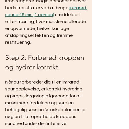
krop reagerer. Nogle personer oplever 
bedst resultater ved at bruge 
infrarød 
sauna 45 min (1 person)
 umiddelbart 
efter træning, hvor musklerne allerede 
er opvarmede, hvilket kan øge 
afslapningseffekten og fremme 
restituering.
Step 2: Forbered kroppen 
og hydrer korrekt
Når du forbereder dig til en infrarød 
saunaoplevelse, er korrekt hydrering 
og kropsklargøring afgørende for at 
maksimere fordelene og sikre en 
behagelig session. Væskebalancen er 
nøglen til at opretholde kroppens 
sundhed under den intensive 