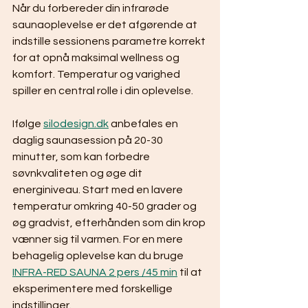
Når du forbereder din infrarøde 
saunaoplevelse er det afgørende at 
indstille sessionens parametre korrekt 
for at opnå maksimal wellness og 
komfort. Temperatur og varighed 
spiller en central rolle i din oplevelse.
Ifølge 
silodesign.dk
 anbefales en 
daglig saunasession på 20-30 
minutter, som kan forbedre 
søvnkvaliteten og øge dit 
energiniveau. Start med en lavere 
temperatur omkring 40-50 grader og 
øg gradvist, efterhånden som din krop 
vænner sig til varmen. For en mere 
behagelig oplevelse kan du bruge 
INFRA-RED SAUNA 2 pers /45 min
 til at 
eksperimentere med forskellige 
indstillinger.