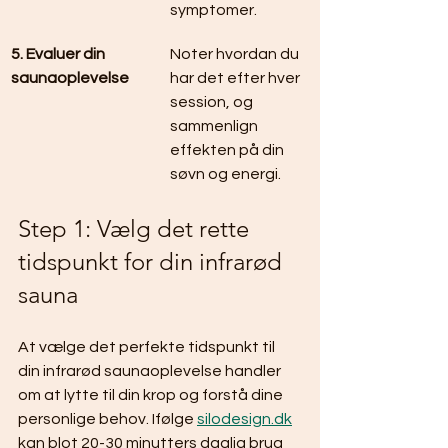
symptomer.
5. Evaluer din 
Noter hvordan du 
saunaoplevelse
har det efter hver 
session, og 
sammenlign 
effekten på din 
søvn og energi.
Step 1: Vælg det rette 
tidspunkt for din infrarød 
sauna
At vælge det perfekte tidspunkt til 
din infrarød saunaoplevelse handler 
om at lytte til din krop og forstå dine 
personlige behov. Ifølge 
silodesign.dk
kan blot 20-30 minutters daglig brug 