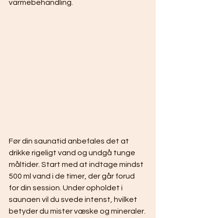
varmebehandling.
Før din saunatid anbefales det at 
drikke rigeligt vand og undgå tunge 
måltider. Start med at indtage mindst 
500 ml vand i de timer, der går forud 
for din session. Under opholdet i 
saunaen vil du svede intenst, hvilket 
betyder du mister væske og mineraler. 