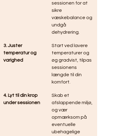
sessionen for at 
sikre 
væskebalance og 
undgå 
dehydrering.
3. Juster 
Start ved lavere 
temperatur og 
temperaturer og 
varighed
øg gradvist, tilpas 
sessionens 
længde til din 
komfort.
4. Lyt til din krop 
Skab et 
under sessionen
afslappende miljø, 
og vær 
opmærksom på 
eventuelle 
ubehagelige 