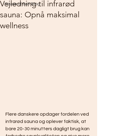
Vejledning til infrarød
House of Salt Blog
sauna: Opnå maksimal
wellness
Flere danskere opdager fordelen ved 
infrarød sauna og oplever faktisk, at 
bare 20-30 minutters dagligt brug kan 