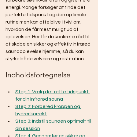
forbedre søvnkvaliteten og give mere 
energi. Mange forsøger at finde det 
perfekte tidspunkt og den optimale 
rutine men kan ofte blive i tvivl om, 
hvordan de får mest muligt ud af 
oplevelsen. Her får du konkrete råd til 
at skabe en sikker og effektiv infrarød 
saunaoplevelse hjemme, så du kan 
styrke både velvære og restitution.
Indholdsfortegnelse
Step 1: Vælg det rette tidspunkt 
for din infrarød sauna
Step 2: Forbered kroppen og 
hydrer korrekt
Step 3: Indstil saunaen optimalt til 
din session
Step 4: Gennemfør en sikker og 