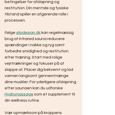
betingelser for afslapning og 
restitution. Din mentale og fysiske 
tilstand spiller en afgørende rolle i 
processen.
Ifølge 
silodesign.dk
 kan regelmæssig 
brug af infrarød sauna reducere 
spændinger i nakke og ryg samt 
forbedre smidighed og restitution 
efter træning. Start med rolige 
vejrtrækninger og fokuser på at 
slappe af. Placer dig bekvemt og lad 
varmen langsomt gennemtrænge 
dine muskler. For yderligere afslapning 
efter saunaen kan du udforske 
Hydromassage
 som et supplement til 
din wellness rutine.
Vær opmærksom på kroppens 