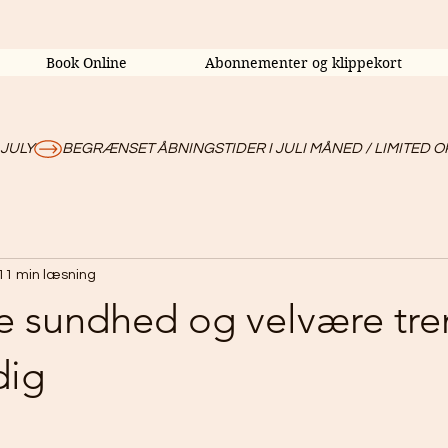
Book Online
Abonnementer og klippekort
 JULY
11 min læsning
ve sundhed og velvære tr
dig