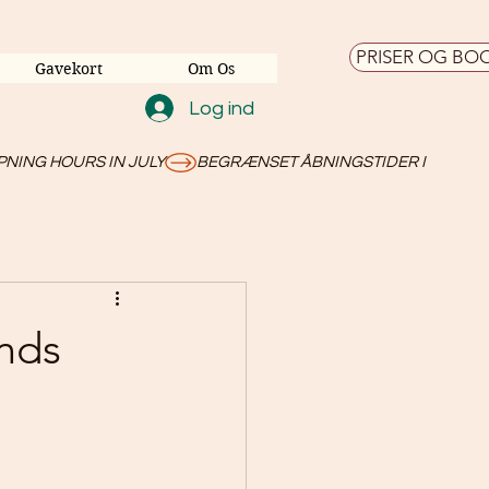
PRISER OG BO
Gavekort
Om Os
Log ind
ends