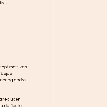
ivt.
 optimalt, kan 
rbejde 
oner og bedre 
ndhed uden 
og de fleste 