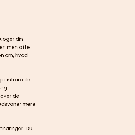
k øger din 
er, men ofte 
en om, hvad 
i, infrarøde 
 og 
 over de 
hedsvaner mere 
andringer. Du 