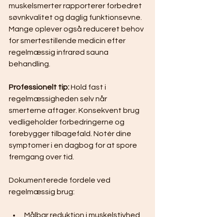
muskelsmerter rapporterer forbedret 
søvnkvalitet og daglig funktionsevne. 
Mange oplever også reduceret behov 
for smertestillende medicin efter 
regelmæssig infrarød sauna 
behandling.
Professionelt tip:
 Hold fast i 
regelmæssigheden selv når 
smerterne aftager. Konsekvent brug 
vedligeholder forbedringerne og 
forebygger tilbagefald. Notér dine 
symptomer i en dagbog for at spore 
fremgang over tid.
Dokumenterede fordele ved 
regelmæssig brug:
Målbar reduktion i muskelstivhed 