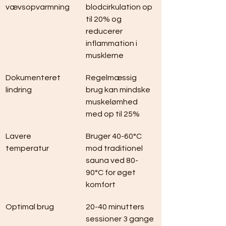
vævsopvarmning
blodcirkulation op 
til 20% og 
reducerer 
inflammation i 
musklerne
Dokumenteret 
Regelmæssig 
lindring
brug kan mindske 
muskelømhed 
med op til 25%
Lavere 
Bruger 40-60°C 
temperatur
mod traditionel 
sauna ved 80-
90°C for øget 
komfort
Optimal brug
20-40 minutters 
sessioner 3 gange 