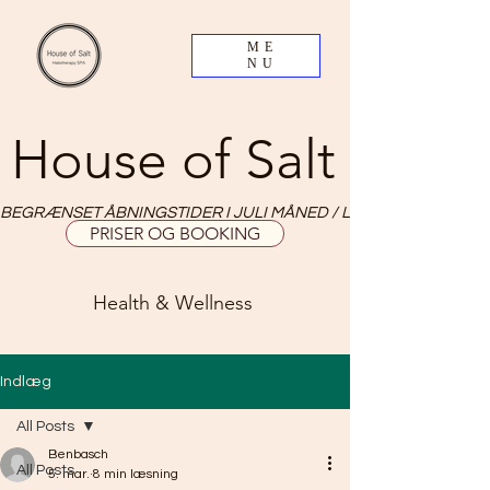
ME
NU
House of Salt
BEGRÆNSET ÅBNINGSTIDER I JULI MÅNED / LIMITED OPNING HO
PRISER OG BOOKING
Health & Wellness
Indlæg
All Posts
Benbasch
All Posts
5. mar.
8 min læsning