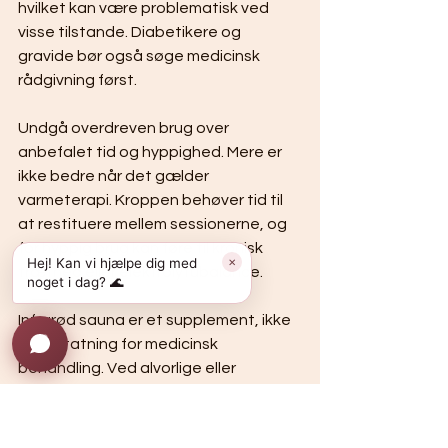
hvilket kan være problematisk ved 
visse tilstande. Diabetikere og 
gravide bør også søge medicinsk 
rådgivning først.
Undgå overdreven brug over 
anbefalet tid og hyppighed. Mere er 
ikke bedre når det gælder 
varmeterapi. Kroppen behøver tid til 
at restituere mellem sessionerne, og 
for hyppig brug kan føre til kronisk 
Hej! Kan vi hjælpe dig med
✕
træthed eller elektrolytubalance.
noget i dag? 🌊
Infrarød sauna er et supplement, ikke 
en erstatning for medicinsk 
behandling. Ved alvorlige eller 
persisterende muskelsmerter skal du 
altid konsultere en sundhedsfaglig. 
Saunaen kan lindre symptomer, men 