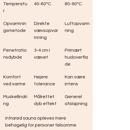
Temperatu
40-60°C
80-90°C
r
Opvarmnin
Direkte 
Luftopvarm
gsmetode
vævsopvar
ning
mning
Penetratio
3-4 cm i 
Primært 
nsdybde
vævet
hudoverfla
de
Komfort 
Højere 
Kan være 
ved varme
tolerance
intens
Muskellindri
Målrettet 
Generel 
ng
dyb effekt
afslapning
Infrarød sauna opleves mere 
behagelig for personer følsomme 