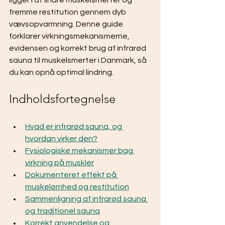
ligger i at lindre muskelsmerter og 
fremme restitution gennem dyb 
vævsopvarmning. Denne guide 
forklarer virkningsmekanismerne, 
evidensen og korrekt brug af infrarød 
sauna til muskelsmerter i Danmark, så 
du kan opnå optimal lindring.
Indholdsfortegnelse
Hvad er infrarød sauna, og 
hvordan virker den?
Fysiologiske mekanismer bag 
virkning på muskler
Dokumenteret effekt på 
muskelømhed og restitution
Sammenligning af infrarød sauna 
og traditionel sauna
Korrekt anvendelse og 