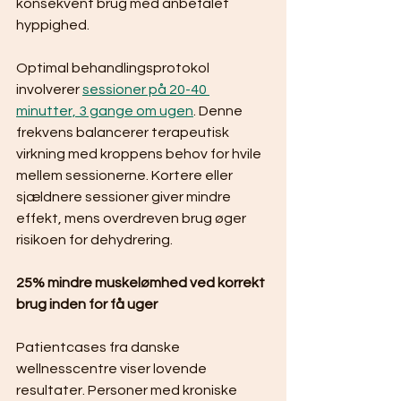
konsekvent brug med anbefalet 
hyppighed.
Optimal behandlingsprotokol 
involverer 
sessioner på 20-40 
minutter, 3 gange om ugen
. Denne 
frekvens balancerer terapeutisk 
virkning med kroppens behov for hvile 
mellem sessionerne. Kortere eller 
sjældnere sessioner giver mindre 
effekt, mens overdreven brug øger 
risikoen for dehydrering.
25% mindre muskelømhed ved korrekt 
brug inden for få uger
Patientcases fra danske 
wellnesscentre viser lovende 
resultater. Personer med kroniske 