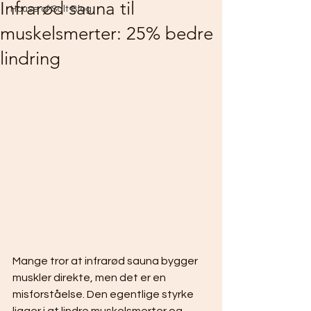
Infrarød sauna til
House of Salt Blog
muskelsmerter: 25% bedre
lindring
Mange tror at infrarød sauna bygger 
muskler direkte, men det er en 
misforståelse. Den egentlige styrke 