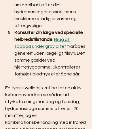
umiddelbart efter din 
hydromassagesession, mens 
musklerne stadig er varme og 
eftergivelige.
Konsulter din læge ved specielle 
helbredstilstande.
Brug af 
spabad under graviditet
 frarådes 
generelt uden lægeligt tilsyn. Det 
samme gælder ved 
hjertesygdomme, ukontrolleret 
forhøjet blodtryk eller åbne sår.
En typisk wellness-rutine for en aktiv 
københavner kan se sådan ud: 
styrketræning mandag og torsdag, 
hydromassage samme aftener i 20 
minutter, og en 
kombinationsbehandling med infrarød 