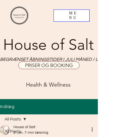
ME
NU
House of Salt
BEGRÆNSET ÅBNINGSTIDER I JULI MÅNED / LIMITED OPNING HO
PRISER OG BOOKING
Health & Wellness
Indlæg
All Posts
House of Salt
All Posts
2. jun.
7 min læsning