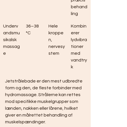
præcis 
behand
ling
Underv
36–38 
Hele 
Kombin
andsmu
°C
kroppe
erer 
sikalsk 
n, 
lydvibra
massag
nervesy
tioner 
e
stem
med 
vandtry
k
Jetstrålebade er den mest udbredte 
form og den, de fleste forbinder med 
hydromassage. Strålerne kan rettes 
mod specifikke muskelgrupper som 
lænden, nakken eller lårene, hvilket 
giver en målrettet behandling af 
muskelspændinger.