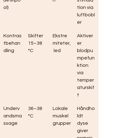
(whirlpo
n
stimula
ol)
tion via 
luftbobl
er
Kontras
Skifter 
Ekstre
Aktiver
tbehan
15–38 
miteter,
er 
dling
°C
 led
blodpu
mpefun
ktion 
via 
temper
aturskif
t
Underv
36–38 
Lokale 
Håndho
andsma
°C
muskel
ldt 
ssage
grupper
dyse 
giver 