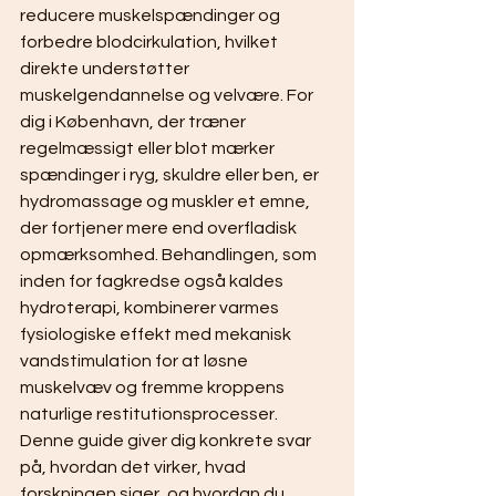
reducere muskelspændinger og 
forbedre blodcirkulation, hvilket 
direkte understøtter 
muskelgendannelse og velvære. For 
dig i København, der træner 
regelmæssigt eller blot mærker 
spændinger i ryg, skuldre eller ben, er 
hydromassage og muskler et emne, 
der fortjener mere end overfladisk 
opmærksomhed. Behandlingen, som 
inden for fagkredse også kaldes 
hydroterapi, kombinerer varmes 
fysiologiske effekt med mekanisk 
vandstimulation for at løsne 
muskelvæv og fremme kroppens 
naturlige restitutionsprocesser. 
Denne guide giver dig konkrete svar 
på, hvordan det virker, hvad 
forskningen siger, og hvordan du 