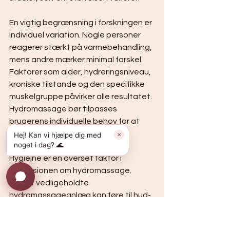
En vigtig begrænsning i forskningen er 
individuel variation. Nogle personer 
reagerer stærkt på varmebehandling, 
mens andre mærker minimal forskel. 
Faktorer som alder, hydreringsniveau, 
kroniske tilstande og den specifikke 
muskelgruppe påvirker alle resultatet. 
Hydromassage bør tilpasses 
brugerens individuelle behov for at 
give det bedste udbytte.
Hej! Kan vi hjælpe dig med
✕
noget i dag? 🌊
Hygiejne er en overset faktor i 
diskussionen om hydromassage. 
Dårligt vedligeholdte 
hydromassageanlæg kan føre til hud- 
og luftvejsplager, som direkte 
kompromitterer muligheden for 