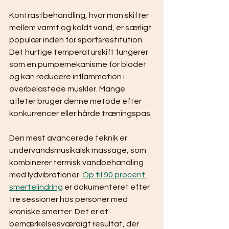
Kontrastbehandling, hvor man skifter 
mellem varmt og koldt vand, er særligt 
populær inden for sportsrestitution. 
Det hurtige temperaturskift fungerer 
som en pumpemekanisme for blodet 
og kan reducere inflammation i 
overbelastede muskler. Mange 
atleter bruger denne metode efter 
konkurrencer eller hårde træningspas.
Den mest avancerede teknik er 
undervandsmusikalsk massage, som 
kombinerer termisk vandbehandling 
med lydvibrationer. 
Op til 90 procent 
smertelindring
 er dokumenteret efter 
tre sessioner hos personer med 
kroniske smerter. Det er et 
bemærkelsesværdigt resultat, der 