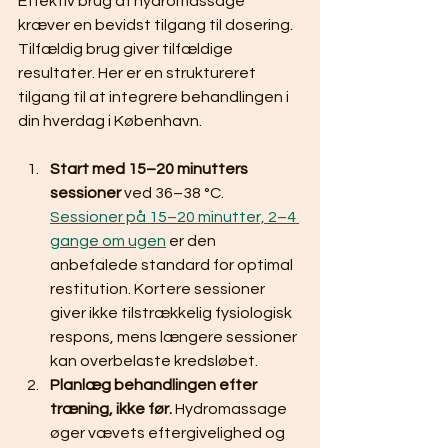
Effektiv brug af hydromassage 
kræver en bevidst tilgang til dosering. 
Tilfældig brug giver tilfældige 
resultater. Her er en struktureret 
tilgang til at integrere behandlingen i 
din hverdag i København.
Start med 15–20 minutters 
sessioner
 ved 36–38 °C. 
Sessioner på 15–20 minutter, 2–4 
gange om ugen
 er den 
anbefalede standard for optimal 
restitution. Kortere sessioner 
giver ikke tilstrækkelig fysiologisk 
respons, mens længere sessioner 
kan overbelaste kredsløbet.
Planlæg behandlingen efter 
træning, ikke før.
 Hydromassage 
øger vævets eftergivelighed og 