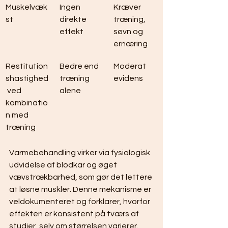
Muskelvæk
Ingen 
Kræver 
st
direkte 
træning, 
effekt
søvn og 
ernæring
Restitution
Bedre end 
Moderat 
shastighed
træning 
evidens
 ved 
alene
kombinatio
n med 
træning
Varmebehandling virker via fysiologisk 
udvidelse af blodkar og øget 
vævstrækbarhed, som gør det lettere 
at løsne muskler. Denne mekanisme er 
veldokumenteret og forklarer, hvorfor 
effekten er konsistent på tværs af 
studier, selv om størrelsen varierer.