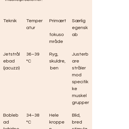
Teknik
Temper
Primært
Særlig 
atur
egensk
fokuso
ab
mråde
Jetstrål
36–39 
Ryg, 
Justerb
ebad 
°C
skuldre,
are 
(jacuzzi)
 ben
stråler 
mod 
specifik
ke 
muskel
grupper
Bobleb
34–38 
Hele 
Blid, 
ad 
°C
kroppe
bred 