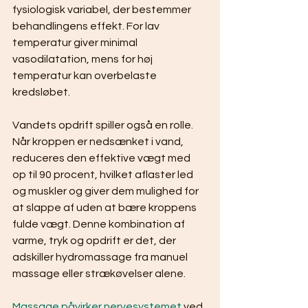
fysiologisk variabel, der bestemmer 
behandlingens effekt. For lav 
temperatur giver minimal 
vasodilatation, mens for høj 
temperatur kan overbelaste 
kredsløbet.
Vandets opdrift spiller også en rolle. 
Når kroppen er nedsænket i vand, 
reduceres den effektive vægt med 
op til 90 procent, hvilket aflaster led 
og muskler og giver dem mulighed for 
at slappe af uden at bære kroppens 
fulde vægt. Denne kombination af 
varme, tryk og opdrift er det, der 
adskiller hydromassage fra manuel 
massage eller strækøvelser alene.
Massage påvirker nervesystemet
 ved 