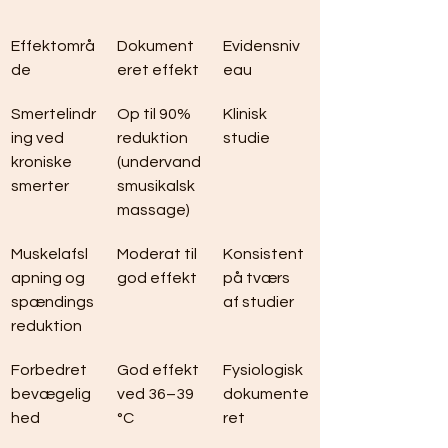
Effektområ
Dokument
Evidensniv
de
eret effekt
eau
Smertelindr
Op til 90% 
Klinisk 
ing ved 
reduktion 
studie
kroniske 
(undervand
smerter
smusikalsk 
massage)
Muskelafsl
Moderat til 
Konsistent 
apning og 
god effekt
på tværs 
spændings
af studier
reduktion
Forbedret 
God effekt 
Fysiologisk 
bevægelig
ved 36–39 
dokumente
hed
°C
ret