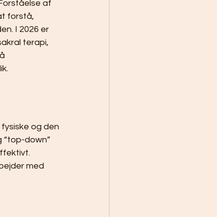
orståelse af 
 forstå, 
n. I 2026 er 
kral terapi, 
å 
ik.
fysiske og den 
g “top-down” 
ektivt. 
bejder med 