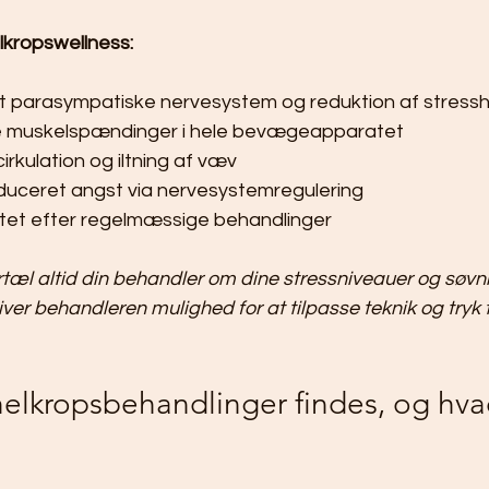
lkropswellness:
et parasympatiske nervesystem og reduktion af stres
e muskelspændinger i hele bevægeapparatet
rkulation og iltning af væv
duceret angst via nervesystemregulering
itet efter regelmæssige behandlinger
rtæl altid din behandler om dine stressniveauer og søv
er behandleren mulighed for at tilpasse teknik og tryk ti
helkropsbehandlinger findes, og hva