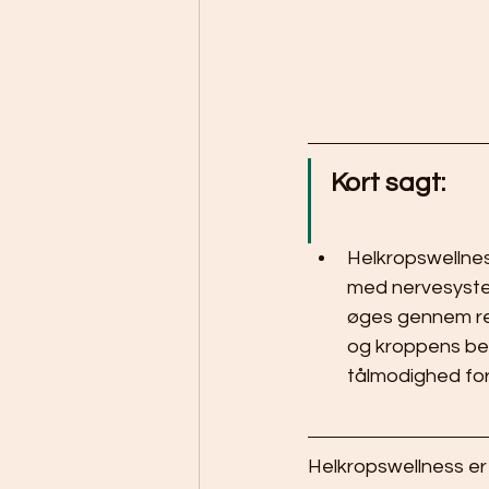
Kort sagt:
Helkropswellnes
med nervesystem
øges gennem re
og kroppens bev
tålmodighed for
Helkropswellness er