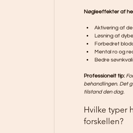
Nøgleeffekter af he
Aktivering af d
Løsning af dyb
Forbedret blodci
Mental ro og re
Bedre søvnkval
Professionelt tip:
Fo
behandlingen. Det giv
tilstand den dag.
Hvilke typer 
forskellen?