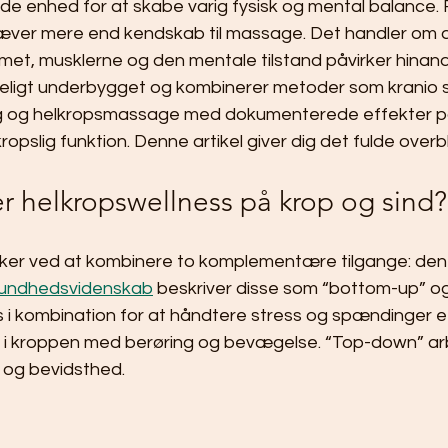
nhed for at skabe varig fysisk og mental balance. F
æver mere end kendskab til massage. Det handler om at
et, musklerne og den mentale tilstand påvirker hinande
eligt underbygget og kombinerer metoder som kranio sa
g og helkropsmassage med dokumenterede effekter p
opslig funktion. Denne artikel giver dig det fulde overbl
er helkropswellness på krop og sind?
rker ved at kombinere to komplementære tilgange: den 
undhedsvidenskab
 beskriver disse som “bottom-up” o
i kombination for at håndtere stress og spændinger eff
r i kroppen med berøring og bevægelse. “Top-down” ar
g og bevidsthed.