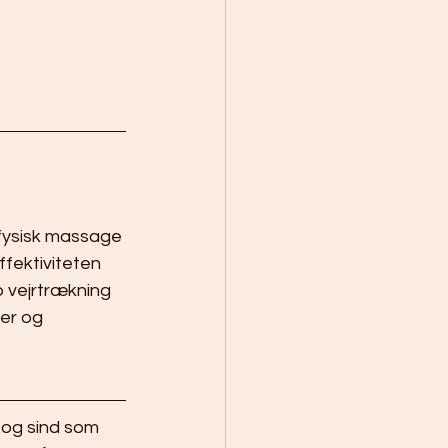
fysisk massage 
fektiviteten 
vejrtrækning 
er og 
 og sind som 