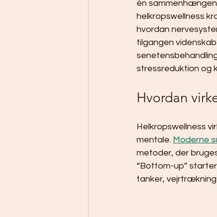
én sammenhængende e
helkropswellness kr
hvordan nervesystem
tilgangen videnskab
senetensbehandlin
stressreduktion og kr
Hvordan virk
Helkropswellness vi
mentale. 
Moderne s
metoder, der bruges 
“Bottom-up” starte
tanker, vejrtræknin