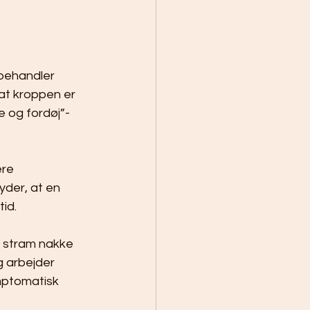
 behandler 
at kroppen er 
e og fordøj”-
re 
yder, at en 
id.
n stram nakke 
g arbejder 
mptomatisk 