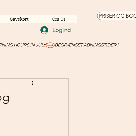
PRISER OG BO
Gavekort
Om Os
Log ind
og