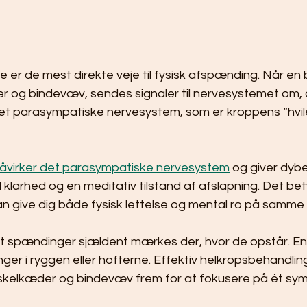
er de mest direkte veje til fysisk afspænding. Når en
r og bindevæv, sendes signaler til nervesystemet om, 
 det parasympatiske nervesystem, som er kroppens “hvil
virker det parasympatiske nervesystem
 og giver dybe
 klarhed og en meditativ tilstand af afslapning. Det bet
n give dig både fysisk lettelse og mental ro på samme t
, at spændinger sjældent mærkes der, hvor de opstår. E
er i ryggen eller hofterne. Effektiv helkropsbehandlin
skelkæder og bindevæv frem for at fokusere på ét sy