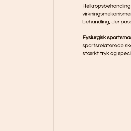
Helkropsbehandling
virkningsmekanismer
behandling, der pass
Fysiurgisk sportsm
sportsrelaterede sk
stærkt tryk og specif