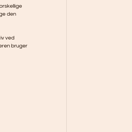
rskellige 
lge den 
iv ved 
eren bruger 