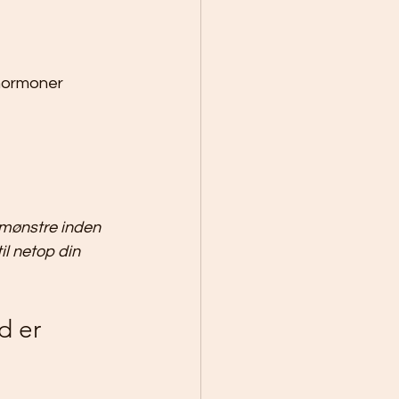
shormoner
nmønstre inden 
l netop din 
d er 