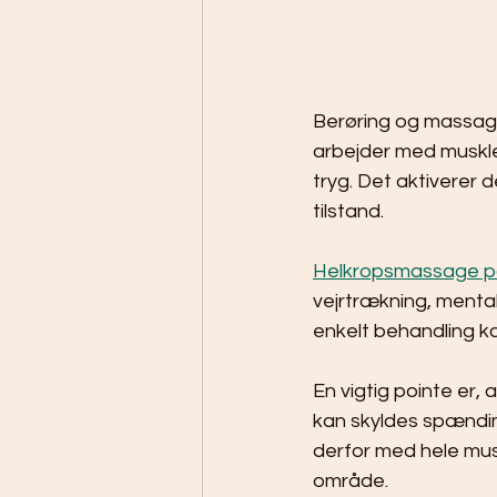
Berøring og massage 
arbejder med muskle
tryg. Det aktiverer
tilstand.
Helkropsmassage på
vejrtrækning, mental
enkelt behandling ka
En vigtig pointe er
kan skyldes spænding
derfor med hele mu
område.