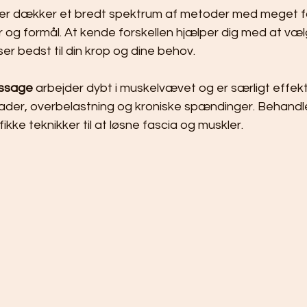
er dækker et bredt spektrum af metoder med meget fo
 og formål. At kende forskellen hjælper dig med at væ
er bedst til din krop og dine behov.
assage
 arbejder dybt i muskelvævet og er særligt effekt
ader, overbelastning og kroniske spændinger. Behandl
ikke teknikker til at løsne fascia og muskler.