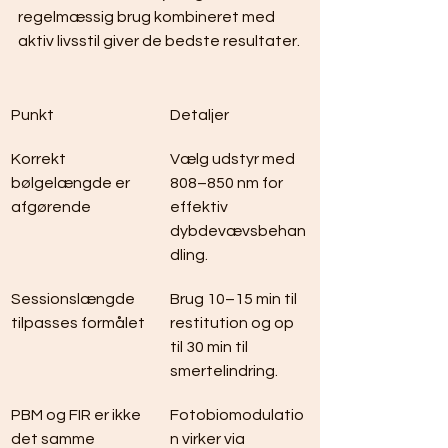
regelmæssig brug kombineret med 
aktiv livsstil giver de bedste resultater.
Punkt
Detaljer
Korrekt 
Vælg udstyr med 
bølgelængde er 
808–850 nm for 
afgørende
effektiv 
dybdevævsbehan
dling.
Sessionslængde 
Brug 10–15 min til 
tilpasses formålet
restitution og op 
til 30 min til 
smertelindring.
PBM og FIR er ikke 
Fotobiomodulatio
det samme
n virker via 