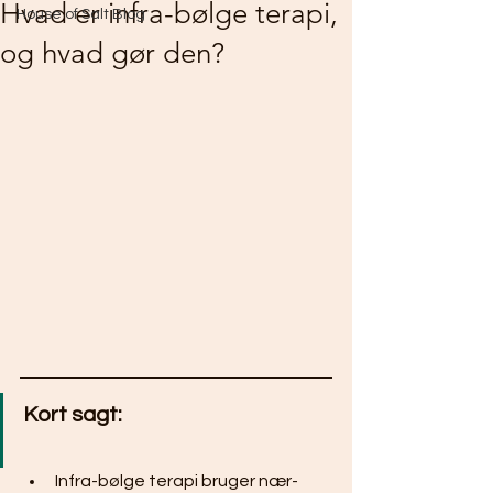
Hvad er infra-bølge terapi,
House of Salt Blog
og hvad gør den?
Kort sagt:
Infra-bølge terapi bruger nær-