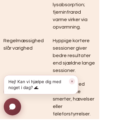
lysabsorption; 
fjerninfrarød 
varme virker via 
opvarmning.
Regelmæssighed 
Hyppige kortere 
slår varighed
sessioner giver 
bedre resultater 
end sjældne lange 
sessioner.
Hej! Kan vi hjælpe dig med
✕
Terapi erstatter 
Søg læge ved 
noget i dag? 🌊
ikke diagnose
vedvarende 
smerter, hævelser 
eller 
føleforstyrrelser.
Realistiske forventninger 