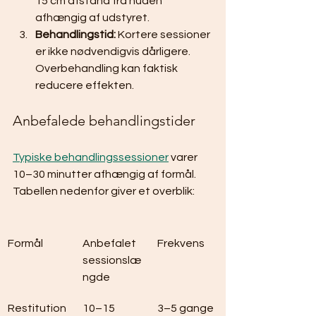
15 cm afstand fra huden 
afhængig af udstyret.
Behandlingstid:
 Kortere sessioner 
er ikke nødvendigvis dårligere. 
Overbehandling kan faktisk 
reducere effekten.
Anbefalede behandlingstider
Typiske behandlingssessioner
 varer 
10–30 minutter afhængig af formål. 
Tabellen nedenfor giver et overblik:
Formål
Anbefalet 
Frekvens
sessionslæ
ngde
Restitution 
10–15 
3–5 gange 