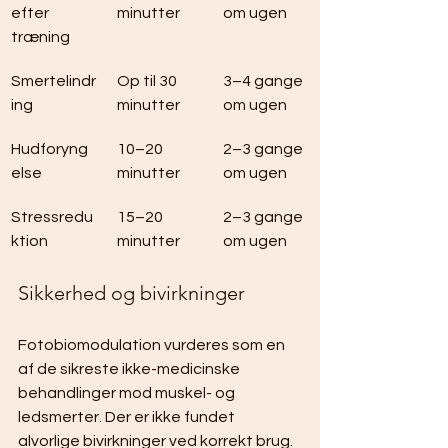
efter 
minutter
om ugen
træning
Smertelindr
Op til 30 
3–4 gange 
ing
minutter
om ugen
Hudforyng
10–20 
2–3 gange 
else
minutter
om ugen
Stressredu
15–20 
2–3 gange 
ktion
minutter
om ugen
Sikkerhed og bivirkninger
Fotobiomodulation vurderes som en 
af de sikreste ikke-medicinske 
behandlinger mod muskel- og 
ledsmerter. Der er ikke fundet 
alvorlige bivirkninger ved korrekt brug. 