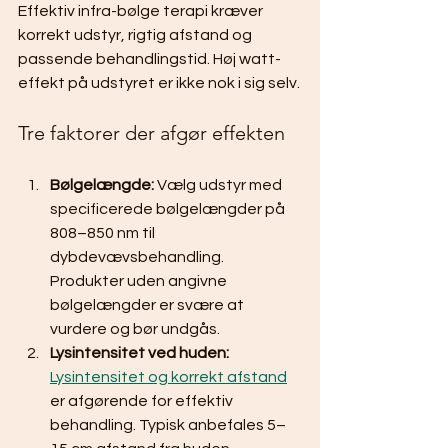
Effektiv infra-bølge terapi kræver 
korrekt udstyr, rigtig afstand og 
passende behandlingstid. Høj watt-
effekt på udstyret er ikke nok i sig selv.
Tre faktorer der afgør effekten
Bølgelængde:
 Vælg udstyr med 
specificerede bølgelængder på 
808–850 nm til 
dybdevævsbehandling. 
Produkter uden angivne 
bølgelængder er svære at 
vurdere og bør undgås.
Lysintensitet ved huden:
Lysintensitet og korrekt afstand
er afgørende for effektiv 
behandling. Typisk anbefales 5–