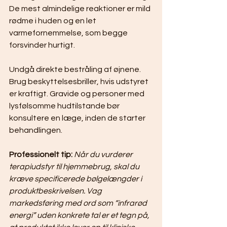
De mest almindelige reaktioner er mild 
rødme i huden og en let 
varmefornemmelse, som begge 
forsvinder hurtigt.
Undgå direkte bestråling af øjnene. 
Brug beskyttelsesbriller, hvis udstyret 
er kraftigt. Gravide og personer med 
lysfølsomme hudtilstande bør 
konsultere en læge, inden de starter 
behandlingen.
Professionelt tip:
Når du vurderer 
terapiudstyr til hjemmebrug, skal du 
kræve specificerede bølgelængder i 
produktbeskrivelsen. Vag 
markedsføring med ord som “infrarød 
energi” uden konkrete tal er et tegn på, 