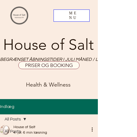
ME
NU
House of Salt
BEGRÆNSET ÅBNINGSTIDER I JULI MÅNED / LIMITED OPNING HO
PRISER OG BOOKING
Health & Wellness
Indlæg
All Posts
House of Salt
All Posts
4. jul.
6 min læsning