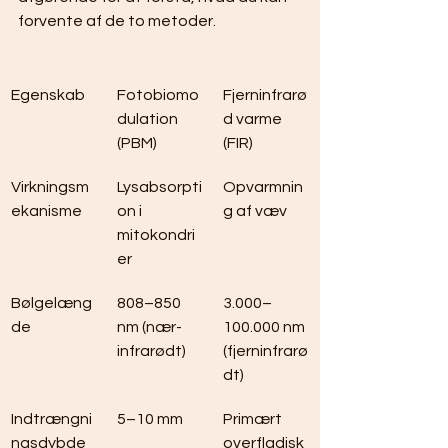
forvente af de to metoder.
Egenskab
Fotobiomo
Fjerninfrarø
dulation 
d varme 
(PBM)
(FIR)
Virkningsm
Lysabsorpti
Opvarmnin
ekanisme
on i 
g af væv
mitokondri
er
Bølgelæng
808–850 
3.000–
de
nm (nær-
100.000 nm 
infrarødt)
(fjerninfrarø
dt)
Indtrængni
5–10 mm
Primært 
ngsdybde
overfladisk 