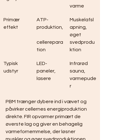
varme
Primær 
ATP-
Muskelafsl
effekt
produktion,
apning, 
øget 
cellerepara
svedprodu
tion
ktion
Typisk 
LED-
Infrarød 
udstyr
paneler, 
sauna, 
lasere
varmepude
r
PBM trænger dybere ind i vævet og 
påvirker cellernes energiproduktion 
direkte. FIR opvarmer primært de 
øverste lag og giver en behagelig 
varmefornemmelse, der løsner 
muskler og øger svedproduktionen. 