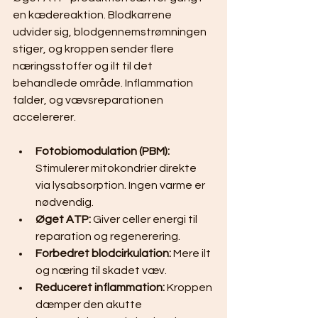
en kædereaktion. Blodkarrene 
udvider sig, blodgennemstrømningen 
stiger, og kroppen sender flere 
næringsstoffer og ilt til det 
behandlede område. Inflammation 
falder, og vævsreparationen 
accelererer.
Fotobiomodulation (PBM):
Stimulerer mitokondrier direkte 
via lysabsorption. Ingen varme er 
nødvendig.
Øget ATP:
 Giver celler energi til 
reparation og regenerering.
Forbedret blodcirkulation:
 Mere ilt 
og næring til skadet væv.
Reduceret inflammation:
 Kroppen 
dæmper den akutte 