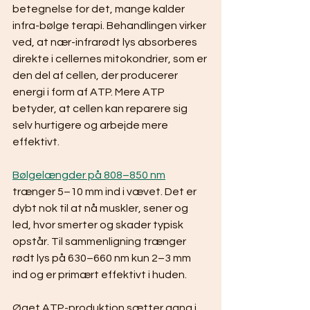
betegnelse for det, mange kalder 
infra-bølge terapi. Behandlingen virker 
ved, at nær-infrarødt lys absorberes 
direkte i cellernes mitokondrier, som er 
den del af cellen, der producerer 
energi i form af ATP. Mere ATP 
betyder, at cellen kan reparere sig 
selv hurtigere og arbejde mere 
effektivt.
Bølgelængder på 808–850 nm
trænger 5–10 mm ind i vævet. Det er 
dybt nok til at nå muskler, sener og 
led, hvor smerter og skader typisk 
opstår. Til sammenligning trænger 
rødt lys på 630–660 nm kun 2–3 mm 
ind og er primært effektivt i huden.
Øget ATP-produktion sætter gang i 