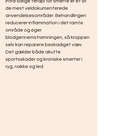
Infra-bølge terapi for smerte er et af 
de mest veldokumenterede 
anvendelsesområder. Behandlingen 
reducerer inflammation i det ramte 
område og øger 
blodgennemstrømningen, så kroppen 
selv kan reparere beskadiget væv. 
Det gælder både akutte 
sportsskader og kroniske smerter i 
ryg, nakke og led.