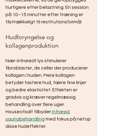
muskelcellerne, så de genopbygges 
hurtigere efter belastning. En session 
på 10–15 minutter efter træning er 
tilstrækkeligt til restitutionsformål.
Hudforyngelse og 
kollagenproduktion
Nær-infrarødt lys stimulerer 
fibroblaster, de celler der producerer 
kollagen i huden. Mere kollagen 
betyder fastere hud, færre fine linjer 
og bedre elasticitet. Effekten er 
gradvis og kræver regelmæssig 
behandling over flere uger. 
Houseofsalt tilbyder 
infrarød 
saunabehandling
 med fokus på netop 
disse hudeffekter.