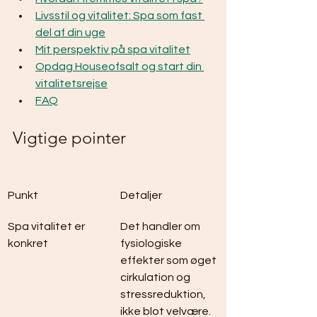
Livsstil og vitalitet: Spa som fast 
del af din uge
Mit perspektiv på spa vitalitet
Opdag Houseofsalt og start din 
vitalitetsrejse
FAQ
Vigtige pointer
Punkt
Detaljer
Spa vitalitet er 
Det handler om 
konkret
fysiologiske 
effekter som øget 
cirkulation og 
stressreduktion, 
ikke blot velvære.