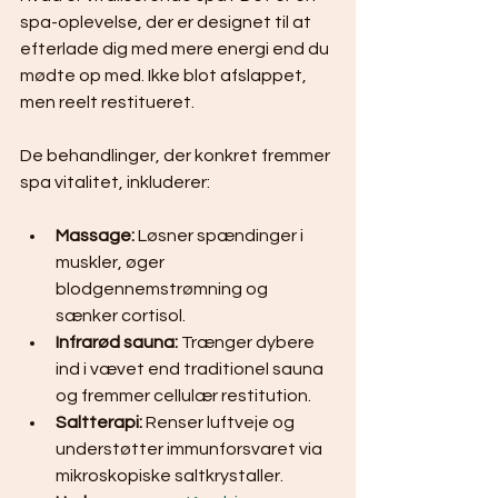
spa-oplevelse, der er designet til at 
efterlade dig med mere energi end du 
mødte op med. Ikke blot afslappet, 
men reelt restitueret.
De behandlinger, der konkret fremmer 
spa vitalitet, inkluderer:
Massage:
 Løsner spændinger i 
muskler, øger 
blodgennemstrømning og 
sænker cortisol.
Infrarød sauna:
 Trænger dybere 
ind i vævet end traditionel sauna 
og fremmer cellulær restitution.
Saltterapi:
 Renser luftveje og 
understøtter immunforsvaret via 
mikroskopiske saltkrystaller.