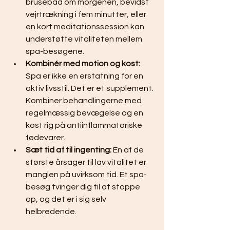
brusebad om morgenen, bevidst 
vejrtrækning i fem minutter, eller 
en kort meditationssession kan 
understøtte vitaliteten mellem 
spa-besøgene.
Kombinér med motion og kost:
Spa er ikke en erstatning for en 
aktiv livsstil. Det er et supplement. 
Kombiner behandlingerne med 
regelmæssig bevægelse og en 
kost rig på antiinflammatoriske 
fødevarer.
Sæt tid af til ingenting:
 En af de 
største årsager til lav vitalitet er 
manglen på uvirksom tid. Et spa-
besøg tvinger dig til at stoppe 
op, og det er i sig selv 
helbredende.