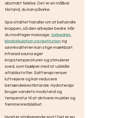
abstrakt følelse. Det er en målbar 
tilstand, du kan påvirke.
Spa vitalitet handler om at behandle 
kroppen, så den arbejder bedre. Når 
du modtager massage, 
forbedres 
blodcirkulation og restitution
 og 
søvnkvaliteten kan stige mærkbart. 
Infrarød sauna øger 
kropstemperaturen og stimulerer 
sved, som hjælper med at udskille 
affaldsstoffer. Saltterapi renser 
luftvejene og kan reducere 
betændelsestilstande. Hydroterapi 
bruger vandets modstand og 
temperatur til at aktivere muskler og 
fremme kredsløbet.
Hvad er vitaliserende spa? Det er en 