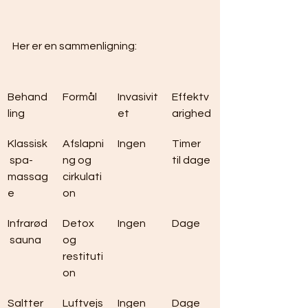
Her er en sammenligning:
Behand
Formål
Invasivit
Effektv
ling
et
arighed
Klassisk
Afslapni
Ingen
Timer 
 spa-
ng og 
til dage
massag
cirkulati
e
on
Infrarød
Detox 
Ingen
Dage
 sauna
og 
restituti
on
Saltter
Luftvejs
Ingen
Dage 