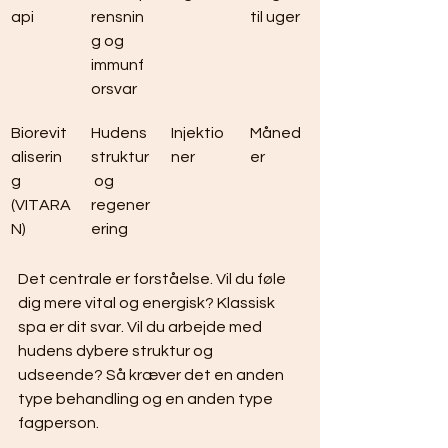
api
rensnin
til uger
g og 
immunf
orsvar
Biorevit
Hudens 
Injektio
Måned
aliserin
struktur
ner
er
g 
 og 
(VITARA
regener
N)
ering
Det centrale er forståelse. Vil du føle 
dig mere vital og energisk? Klassisk 
spa er dit svar. Vil du arbejde med 
hudens dybere struktur og 
udseende? Så kræver det en anden 
type behandling og en anden type 
fagperson.