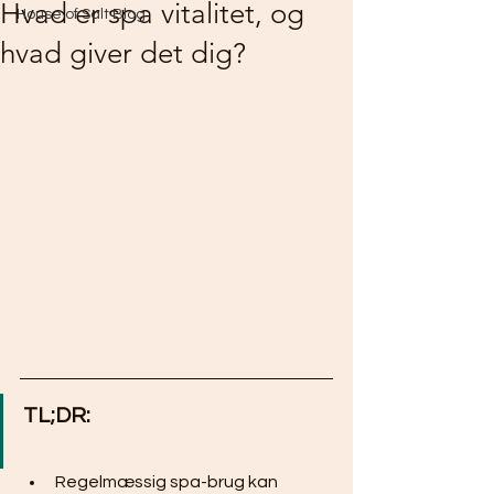
Hvad er spa vitalitet, og
House of Salt Blog
hvad giver det dig?
TL;DR:
Regelmæssig spa-brug kan 