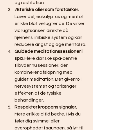
og restitution.
Æteriske olier som forstærker.
Lavendel, eukalyptus og mentol 
er ikke blot vellugtende. De virker 
via lugtsansen direkte på 
hjernens limbiske system og kan 
reducere angst og øge mental ro.
Guidede meditationssessioner i 
spa.
 Flere danske spa-centre 
tilbyder nu sessioner, der 
kombinerer afslapning med 
guidet meditation. Det giver ro i 
nervesystemet og forlænger 
effekten af de fysiske 
behandlinger.
Respekter kroppens signaler.
Mere er ikke altid bedre. Hvis du 
føler dig svimmel eller 
overophedet i saunaen, så lyt til 