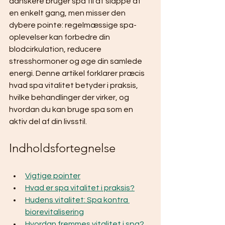
danskere bruger spa til at slappe af 
en enkelt gang, men misser den 
dybere pointe: regelmæssige spa-
oplevelser kan forbedre din 
blodcirkulation, reducere 
stresshormoner og øge din samlede 
energi. Denne artikel forklarer præcis 
hvad spa vitalitet betyder i praksis, 
hvilke behandlinger der virker, og 
hvordan du kan bruge spa som en 
aktiv del af din livsstil.
Indholdsfortegnelse
Vigtige pointer
Hvad er spa vitalitet i praksis?
Hudens vitalitet: Spa kontra 
biorevitalisering
Hvordan fremmes vitalitet i spa?