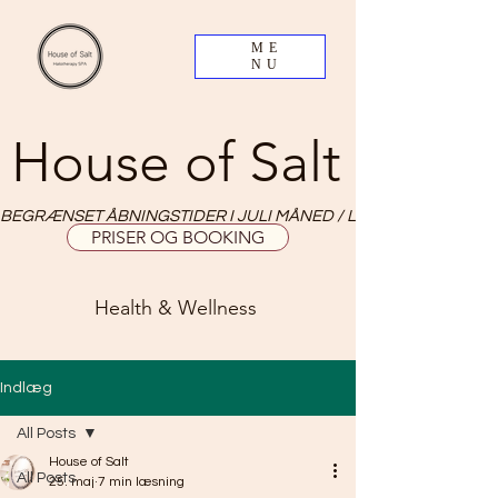
ME
NU
House of Salt
BEGRÆNSET ÅBNINGSTIDER I JULI MÅNED / LIMITED OPNING HO
PRISER OG BOOKING
Health & Wellness
Indlæg
All Posts
House of Salt
All Posts
25. maj
7 min læsning