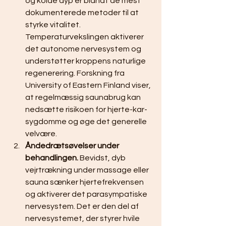
og kolde dyp er blandt de mest 
dokumenterede metoder til at 
styrke vitalitet. 
Temperaturvekslingen aktiverer 
det autonome nervesystem og 
understøtter kroppens naturlige 
regenerering. Forskning fra 
University of Eastern Finland viser, 
at regelmæssig saunabrug kan 
nedsætte risikoen for hjerte-kar-
sygdomme og øge det generelle 
velvære.
Åndedrætsøvelser under 
behandlingen.
 Bevidst, dyb 
vejrtrækning under massage eller 
sauna sænker hjertefrekvensen 
og aktiverer det parasympatiske 
nervesystem. Det er den del af 
nervesystemet, der styrer hvile 