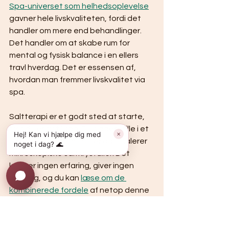
Spa-universet som helhedsoplevelse
gavner hele livskvaliteten, fordi det 
handler om mere end behandlinger. 
Det handler om at skabe rum for 
mental og fysisk balance i en ellers 
travl hverdag. Det er essensen af, 
hvordan man fremmer livskvalitet via 
spa.
Saltterapi er et godt sted at starte, 
hvis du er ny til spa. Du sidder stille i et 
Hej! Kan vi hjælpe dig med
✕
saltkammer i 45 minutter og inhalerer 
noget i dag? 🌊
mikroskopiske saltkrystaller. Det 
kræver ingen erfaring, giver ingen 
ubehag, og du kan 
læse om de 
kombinerede fordele
 af netop denne 
behandling.