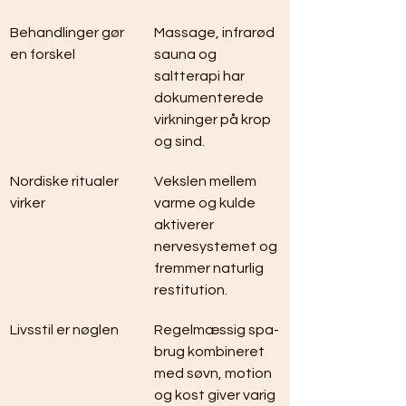
Behandlinger gør 
Massage, infrarød 
en forskel
sauna og 
saltterapi har 
dokumenterede 
virkninger på krop 
og sind.
Nordiske ritualer 
Vekslen mellem 
virker
varme og kulde 
aktiverer 
nervesystemet og 
fremmer naturlig 
restitution.
Livsstil er nøglen
Regelmæssig spa-
brug kombineret 
med søvn, motion 
og kost giver varig 