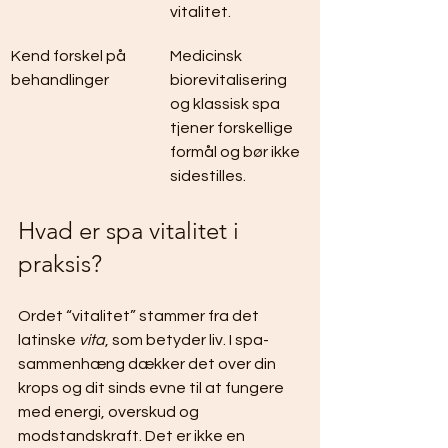
vitalitet.
Kend forskel på 
Medicinsk 
behandlinger
biorevitalisering 
og klassisk spa 
tjener forskellige 
formål og bør ikke 
sidestilles.
Hvad er spa vitalitet i 
praksis?
Ordet “vitalitet” stammer fra det 
latinske 
vita
, som betyder liv. I spa-
sammenhæng dækker det over din 
krops og dit sinds evne til at fungere 
med energi, overskud og 
modstandskraft. Det er ikke en 