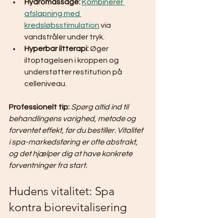
Hydromassage:
Kombinerer 
afslapning med 
kredsløbsstimulation
 via 
vandstråler under tryk.
Hyperbar iltterapi:
 Øger 
iltoptagelsen i kroppen og 
understøtter restitution på 
celleniveau.
Professionelt tip:
Spørg altid ind til 
behandlingens varighed, metode og 
forventet effekt, før du bestiller. Vitalitet 
i spa-markedsføring er ofte abstrakt, 
og det hjælper dig at have konkrete 
forventninger fra start.
Hudens vitalitet: Spa 
kontra biorevitalisering