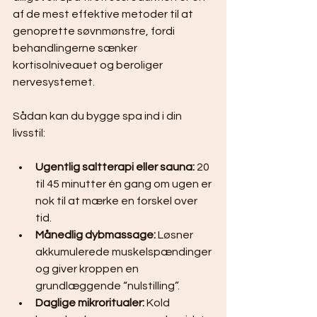
af de mest effektive metoder til at 
genoprette søvnmønstre, fordi 
behandlingerne sænker 
kortisolniveauet og beroliger 
nervesystemet.
Sådan kan du bygge spa ind i din 
livsstil:
Ugentlig saltterapi eller sauna:
 20 
til 45 minutter én gang om ugen er 
nok til at mærke en forskel over 
tid.
Månedlig dybmassage:
 Løsner 
akkumulerede muskelspændinger 
og giver kroppen en 
grundlæggende “nulstilling”.
Daglige mikroritualer:
 Kold 