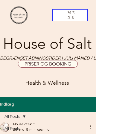
ME
NU
House of Salt
BEGRÆNSET ÅBNINGSTIDER I JULI MÅNED / LIMITED OPNING HO
PRISER OG BOOKING
Health & Wellness
Indlæg
All Posts
House of Salt
All Posts
26. maj
8 min læsning