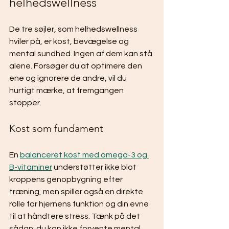
helhedswellness
De tre søjler, som helhedswellness 
hviler på, er kost, bevægelse og 
mental sundhed. Ingen af dem kan stå 
alene. Forsøger du at optimere den 
ene og ignorere de andre, vil du 
hurtigt mærke, at fremgangen 
stopper.
Kost som fundament
En 
balanceret kost med omega-3 og 
B-vitaminer
 understøtter ikke blot 
kroppens genopbygning efter 
træning, men spiller også en direkte 
rolle for hjernens funktion og din evne 
til at håndtere stress. Tænk på det 
sådan: du kan ikke forvente mental 