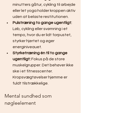
minutters gåtur, cykling til arbejde 
eller let yoga holder kroppen aktiv 
uden at belaste restitutionen.
Pulstræning to gange ugentligt:
Løb, cykling eller svømning i et 
tempo, hvor du er lidt forpustet, 
styrker hjertet og øger 
energiniveauet.
Styrketræning én til to gange 
ugentligt:
 Fokus på de store 
muskelgrupper. Det behøver ikke 
ske i et fitnesscenter. 
Kropsvægtøvelser hjemme er 
fuldt tilstrækkelige.
Mental sundhed som 
nøgleelement