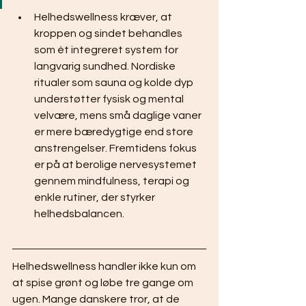
Helhedswellness kræver, at 
kroppen og sindet behandles 
som ét integreret system for 
langvarig sundhed. Nordiske 
ritualer som sauna og kolde dyp 
understøtter fysisk og mental 
velvære, mens små daglige vaner 
er mere bæredygtige end store 
anstrengelser. Fremtidens fokus 
er på at berolige nervesystemet 
gennem mindfulness, terapi og 
enkle rutiner, der styrker 
helhedsbalancen.
Helhedswellness handler ikke kun om 
at spise grønt og løbe tre gange om 
ugen. Mange danskere tror, at de 