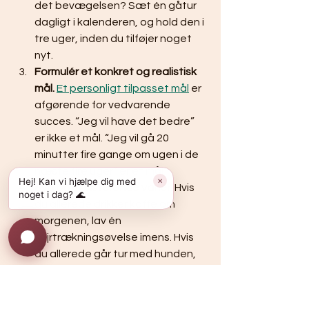
det bevægelsen? Sæt én gåtur 
dagligt i kalenderen, og hold den i 
tre uger, inden du tilføjer noget 
nyt.
Formulér et konkret og realistisk 
mål.
Et personligt tilpasset mål
 er 
afgørende for vedvarende 
succes. “Jeg vil have det bedre” 
er ikke et mål. “Jeg vil gå 20 
minutter fire gange om ugen i de 
næste fire uger” er et mål.
Hej! Kan vi hjælpe dig med
✕
Byg på eksisterende vaner.
 Hvis 
noget i dag? 🌊
du allerede drikker kaffe om 
morgenen, lav én 
vejrtrækningsøvelse imens. Hvis 
du allerede går tur med hunden, 
lad det tælle som din daglige 
bevægelse. Du skaber ikke nye 
rutiner fra scratch, du forankrer 