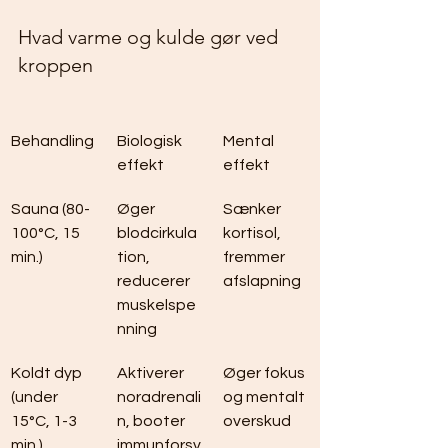
Hvad varme og kulde gør ved 
kroppen
Behandling
Biologisk 
Mental 
effekt
effekt
Sauna (80-
Øger 
Sænker 
100°C, 15 
blodcirkula
kortisol, 
min.)
tion, 
fremmer 
reducerer 
afslapning
muskelspe
nning
Koldt dyp 
Aktiverer 
Øger fokus 
(under 
noradrenali
og mentalt 
15°C, 1-3 
n, booter 
overskud
min.)
immunforsv