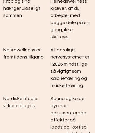
Krop og sind 
Helhedswellness 
hænger uløseligt 
kræver, at du 
sammen
arbejder med 
begge dele på én 
gang, ikke 
skiftevis.
Neurowellness er 
At berolige 
fremtidens tilgang
nervesystemet er 
i 2026 mindst lige 
så vigtigt som 
kalorietælling og 
muskeltræning.
Nordiske ritualer 
Sauna og kolde 
virker biologisk
dyp har 
dokumenterede 
effekter på 
kredsløb, kortisol 