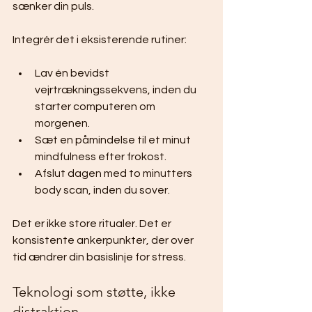
sænker din puls.
Integrér det i eksisterende rutiner:
Lav én bevidst 
vejrtrækningssekvens, inden du 
starter computeren om 
morgenen.
Sæt en påmindelse til et minut 
mindfulness efter frokost.
Afslut dagen med to minutters 
body scan, inden du sover.
Det er ikke store ritualer. Det er 
konsistente ankerpunkter, der over 
tid ændrer din basislinje for stress.
Teknologi som støtte, ikke 
distraktion