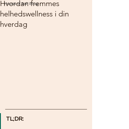
Hvordan fremmes
House of Salt Blog
helhedswellness i din
hverdag
TL;DR: