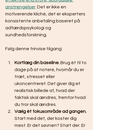
effektive end store, sporadiske 
anstrengelser
. Det er ikke en 
motiverende kliché, det er eksperters 
konsistente anbefaling baseret på 
adfærdspsykologi og 
sundhedsforskning.
Følg denne trinvise tilgang:
Kortlæg din baseline.
 Brug ét til to 
dage på at notere, hvornår du er 
træt, stresset eller 
ukoncentreret. Det giver dig et 
realistisk billede af, hvad der 
faktisk skal ændres, fremfor hvad 
du tror skal ændres.
Vælg ét fokusområde ad gangen.
Start med det, der koster dig 
mest. Er det søvnen? Start der. Er 