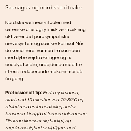
Saunagus og nordiske ritualer
Nordiske wellness-ritualer med 
æteriske olier og rytmisk vejrtrækning 
aktiverer det parasympatiske 
nervesystem og sænker kortisol. Når 
du kombinerer varmen fra saunaen 
med dybe vejrtrækninger og fx 
eucalyptusolie, arbejder du med tre 
stress-reducerende mekanismer på 
én gang.
Professionelt tip:
Er du ny til sauna, 
start med 10 minutter ved 70-80°C og 
afslutt med en let nedkøling under 
bruseren. Undgå at forcere tolerancen. 
Din krop tilpasser sig hurtigt, og 
regelmæssighed er vigtigere end 