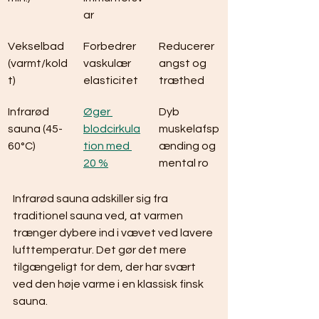
ar
Vekselbad 
Forbedrer 
Reducerer 
(varmt/kold
vaskulær 
angst og 
t)
elasticitet
træthed
Infrarød 
Øger 
Dyb 
sauna (45-
blodcirkula
muskelafsp
60°C)
tion med 
ænding og 
20 %
mental ro
Infrarød sauna adskiller sig fra 
traditionel sauna ved, at varmen 
trænger dybere ind i vævet ved lavere 
lufttemperatur. Det gør det mere 
tilgængeligt for dem, der har svært 
ved den høje varme i en klassisk finsk 
sauna.