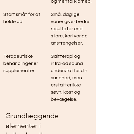
og mental klarhed.
Start småt for at 
Små, daglige 
holde ud
vaner giver bedre 
resultater end 
store, kortvarige 
anstrengelser.
Terapeutiske 
Saltterapi og 
behandlinger er 
infrarød sauna 
supplementer
understøtter din 
sundhed, men 
erstatter ikke 
søvn, kost og 
bevægelse.
Grundlæggende 
elementer i 