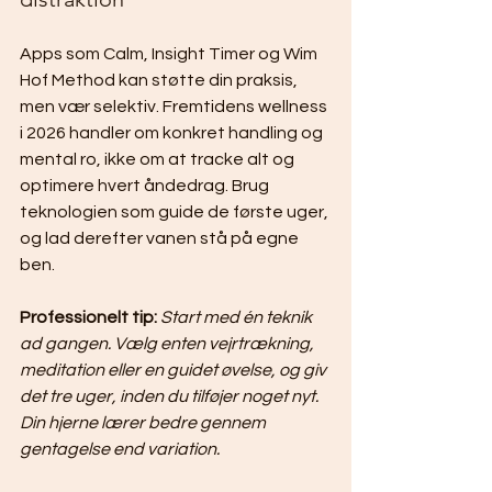
Apps som Calm, Insight Timer og Wim 
Hof Method kan støtte din praksis, 
men vær selektiv. Fremtidens wellness 
i 2026 handler om konkret handling og 
mental ro, ikke om at tracke alt og 
optimere hvert åndedrag. Brug 
teknologien som guide de første uger, 
og lad derefter vanen stå på egne 
ben.
Professionelt tip:
Start med én teknik 
ad gangen. Vælg enten vejrtrækning, 
meditation eller en guidet øvelse, og giv 
det tre uger, inden du tilføjer noget nyt. 
Din hjerne lærer bedre gennem 
gentagelse end variation.