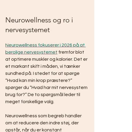
Neurowellness og ro i 
nervesystemet
Neurowellness fokuserer i 2026 på at 
berolige nervesystemet
 fremfor blot 
at optimere muskler og kalorier. Det er 
et markant skift i måden, vi tænker 
sundhed på. I stedet for at spørge 
“Hvad kan min krop præstere?” 
spørger du “Hvad har mit nervesystem 
brug for?” De to spørgsmål leder til 
meget forskellige valg.
Neurowellness som begreb handler 
om at reducere den indre støj, der 
opstår, når du er konstant 