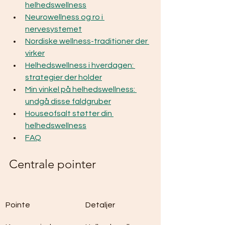
helhedswellness
Neurowellness og ro i 
nervesystemet
Nordiske wellness-traditioner der 
virker
Helhedswellness i hverdagen: 
strategier der holder
Min vinkel på helhedswellness: 
undgå disse faldgruber
Houseofsalt støtter din 
helhedswellness
FAQ
Centrale pointer
Pointe
Detaljer