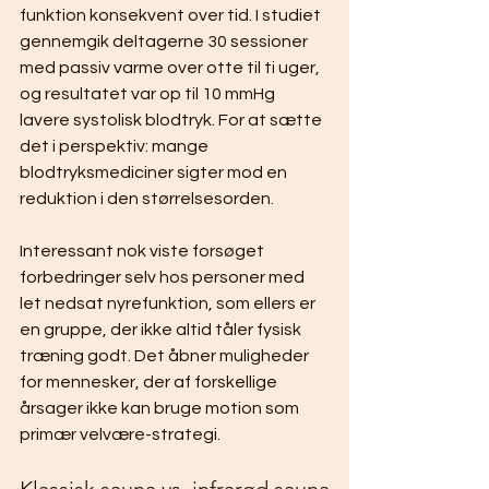
funktion konsekvent over tid. I studiet 
gennemgik deltagerne 30 sessioner 
med passiv varme over otte til ti uger, 
og resultatet var op til 10 mmHg 
lavere systolisk blodtryk. For at sætte 
det i perspektiv: mange 
blodtryksmediciner sigter mod en 
reduktion i den størrelsesorden.
Interessant nok viste forsøget 
forbedringer selv hos personer med 
let nedsat nyrefunktion, som ellers er 
en gruppe, der ikke altid tåler fysisk 
træning godt. Det åbner muligheder 
for mennesker, der af forskellige 
årsager ikke kan bruge motion som 
primær velvære-strategi.