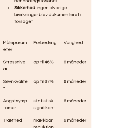
behandlingsforløbet
Sikkerhed
: ingen alvorlige 
bivirkninger blev dokumenteret i 
forsøget
Måleparam
Forbedring
Varighed
eter
Stressnive
op til 46%
6 måneder
au
Søvnkvalite
op til 67%
6 måneder
t
Angstsymp
statistisk 
6 måneder
tomer
signifikant
Træthed
mærkbar 
6 måneder
reduktion