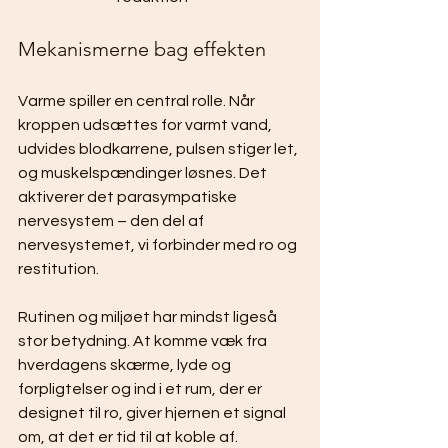
Mekanismerne bag effekten
Varme spiller en central rolle. Når 
kroppen udsættes for varmt vand, 
udvides blodkarrene, pulsen stiger let, 
og muskelspændinger løsnes. Det 
aktiverer det parasympatiske 
nervesystem – den del af 
nervesystemet, vi forbinder med ro og 
restitution.
Rutinen og miljøet har mindst ligeså 
stor betydning. At komme væk fra 
hverdagens skærme, lyde og 
forpligtelser og ind i et rum, der er 
designet til ro, giver hjernen et signal 
om, at det er tid til at koble af. 