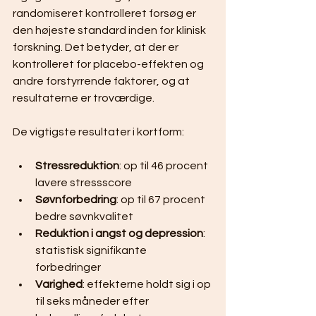
randomiseret kontrolleret forsøg er 
den højeste standard inden for klinisk 
forskning. Det betyder, at der er 
kontrolleret for placebo-effekten og 
andre forstyrrende faktorer, og at 
resultaterne er troværdige.
De vigtigste resultater i kortform:
Stressreduktion
: op til 46 procent 
lavere stressscore
Søvnforbedring
: op til 67 procent 
bedre søvnkvalitet
Reduktion i angst og depression
: 
statistisk signifikante 
forbedringer
Varighed
: effekterne holdt sig i op 
til seks måneder efter 