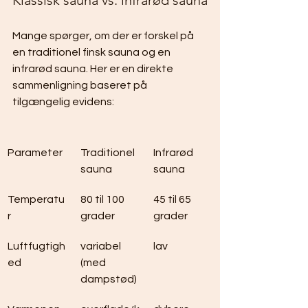
Klassisk sauna vs. infrarød sauna
Mange spørger, om der er forskel på 
en traditionel finsk sauna og en 
infrarød sauna. Her er en direkte 
sammenligning baseret på 
tilgængelig evidens:
Parameter
Traditionel 
Infrarød 
sauna
sauna
Temperatu
80 til 100 
45 til 65 
r
grader
grader
Luftfugtigh
variabel 
lav
ed
(med 
dampstød)