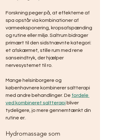
Forskning peger på, at effekterne af 
spa opstår via kombinationer af 
varmeeksponering, kropsafspænding 
og rutine eller miljø. Saltrum bidrager 
primært til den sidstnævnte kategori: 
et afskærmet, stille rum med rene 
sanseindtryk, der hjælper 
nervesystemet til ro.
Mange helsinborgere og 
københavnere kombinerer saltterapi 
med andre behandlinger. De 
fordele 
ved kombineret saltterapi
 bliver 
tydeligere, jo mere gennemtænkt din 
rutine er.
Hydromassage som 