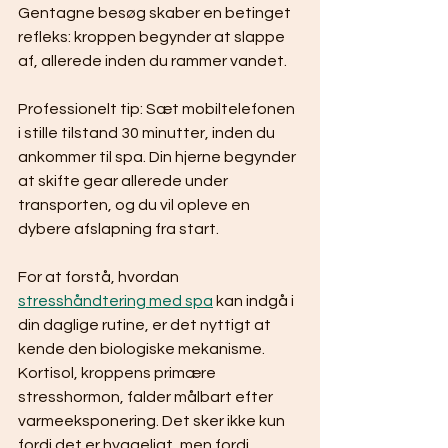
Gentagne besøg skaber en betinget 
refleks: kroppen begynder at slappe 
af, allerede inden du rammer vandet.
Professionelt tip: Sæt mobiltelefonen 
i stille tilstand 30 minutter, inden du 
ankommer til spa. Din hjerne begynder 
at skifte gear allerede under 
transporten, og du vil opleve en 
dybere afslapning fra start.
For at forstå, hvordan 
stresshåndtering med spa
 kan indgå i 
din daglige rutine, er det nyttigt at 
kende den biologiske mekanisme. 
Kortisol, kroppens primære 
stresshormon, falder målbart efter 
varmeeksponering. Det sker ikke kun 
fordi det er hyggeligt, men fordi 