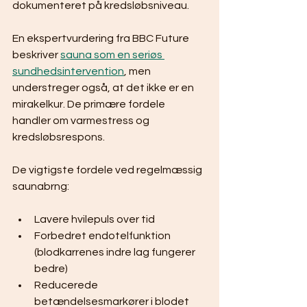
dokumenteret på kredsløbsniveau.
En ekspertvurdering fra BBC Future 
beskriver 
sauna som en seriøs 
sundhedsintervention
, men 
understreger også, at det ikke er en 
mirakelkur. De primære fordele 
handler om varmestress og 
kredsløbsrespons.
De vigtigste fordele ved regelmæssig 
saunabrng:
Lavere hvilepuls over tid
Forbedret endotelfunktion 
(blodkarrenes indre lag fungerer 
bedre)
Reducerede 
betændelsesmarkører i blodet