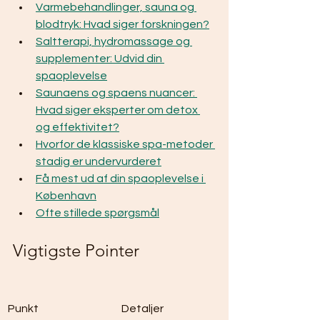
Varmebehandlinger, sauna og 
blodtryk: Hvad siger forskningen?
Saltterapi, hydromassage og 
supplementer: Udvid din 
spaoplevelse
Saunaens og spaens nuancer: 
Hvad siger eksperter om detox 
og effektivitet?
Hvorfor de klassiske spa-metoder 
stadig er undervurderet
Få mest ud af din spaoplevelse i 
København
Ofte stillede spørgsmål
Vigtigste Pointer
Punkt
Detaljer