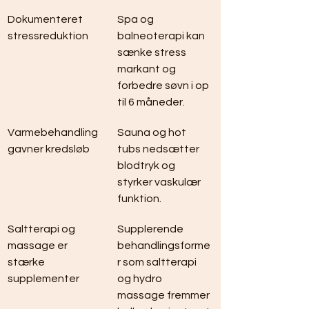
Dokumenteret 
Spa og 
stressreduktion
balneoterapi kan 
sænke stress 
markant og 
forbedre søvn i op 
til 6 måneder.
Varmebehandling 
Sauna og hot 
gavner kredsløb
tubs nedsætter 
blodtryk og 
styrker vaskulær 
funktion.
Saltterapi og 
Supplerende 
massage er 
behandlingsforme
stærke 
r som saltterapi 
supplementer
og hydro 
massage fremmer 