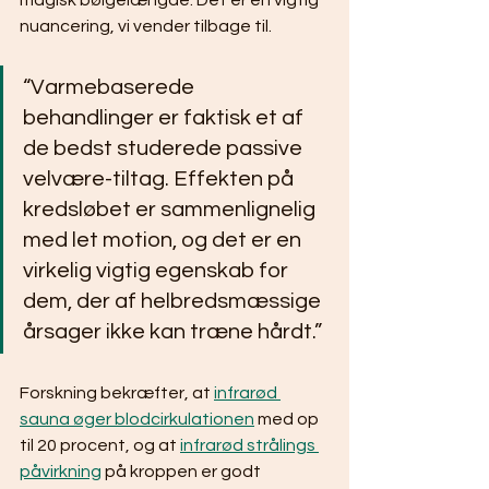
magisk bølgelængde. Det er en vigtig 
nuancering, vi vender tilbage til.
“Varmebaserede 
behandlinger er faktisk et af 
de bedst studerede passive 
velvære-tiltag. Effekten på 
kredsløbet er sammenlignelig 
med let motion, og det er en 
virkelig vigtig egenskab for 
dem, der af helbredsmæssige 
årsager ikke kan træne hårdt.”
Forskning bekræfter, at 
infrarød 
sauna øger blodcirkulationen
 med op 
til 20 procent, og at 
infrarød strålings 
påvirkning
 på kroppen er godt 