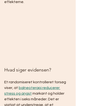
effekterne.
Hvad siger evidensen?
Et randomiseret kontrolleret forsøg 
viser, at 
balneoterapi reducerer 
stress og angst
 markant og holder 
effekten i seks måneder. Det er 
vigtigt at understrege, at et 