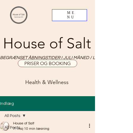
ME
NU
House of Salt
BEGRÆNSET ÅBNINGSTIDER I JULI MÅNED / LIMITED OPNING HO
PRISER OG BOOKING
Health & Wellness
Indlæg
All Posts
House of Salt
All Posts
7. maj
10 min læsning