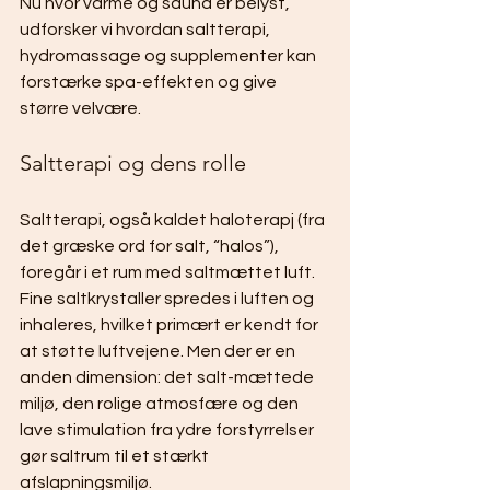
Nu hvor varme og sauna er belyst, 
udforsker vi hvordan saltterapi, 
hydromassage og supplementer kan 
forstærke spa-effekten og give 
større velvære.
Saltterapi og dens rolle
Saltterapi, også kaldet haloterapj (fra 
det græske ord for salt, “halos”), 
foregår i et rum med saltmættet luft. 
Fine saltkrystaller spredes i luften og 
inhaleres, hvilket primært er kendt for 
at støtte luftvejene. Men der er en 
anden dimension: det salt-mættede 
miljø, den rolige atmosfære og den 
lave stimulation fra ydre forstyrrelser 
gør saltrum til et stærkt 
afslapningsmiljø.