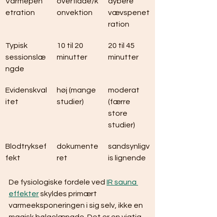
Varmepen
overflade/k
dybere 
etration
onvektion
vævspenet
ration
Typisk 
10 til 20 
20 til 45 
sessionslæ
minutter
minutter
ngde
Evidenskval
høj (mange 
moderat 
itet
studier)
(færre 
store 
studier)
Blodtryksef
dokumente
sandsynligv
fekt
ret
is lignende
De fysiologiske fordele ved 
IR sauna 
effekter
 skyldes primært 
varmeeksponeringen i sig selv, ikke en 