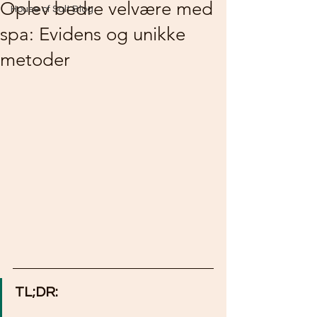
Oplev bedre velvære med
House of Salt Blog
spa: Evidens og unikke
metoder
TL;DR: