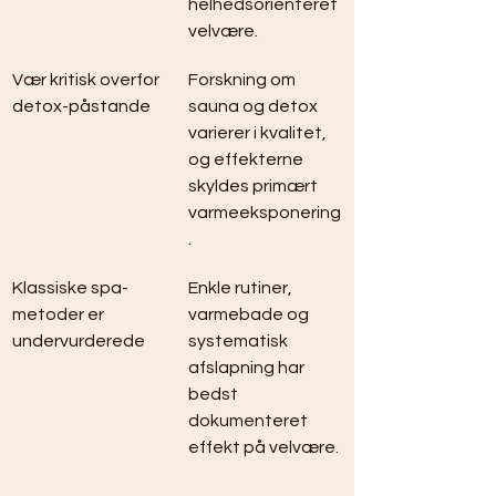
helhedsorienteret 
velvære.
Vær kritisk overfor 
Forskning om 
detox-påstande
sauna og detox 
varierer i kvalitet, 
og effekterne 
skyldes primært 
varmeeksponering
.
Klassiske spa-
Enkle rutiner, 
metoder er 
varmebade og 
undervurderede
systematisk 
afslapning har 
bedst 
dokumenteret 
effekt på velvære.