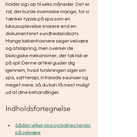
holder sig i op til seks måneder. Det er 
tal, der burde overraske mange, for vi 
tænker typisk på spa som en 
luksusoplevelse snarere end en 
dokumenteret sundhedsindsats. 
Mange københavnere søger velvære 
og afslapning, men overser de 
biologiske mekanismer, der faktisk er 
på spil. Denne artikel guider dig 
igennem, hvad forskningen siger om 
spa, saltterapi, infrarøde saunaer og 
meget mere, så du kan få mest muligt 
ud af dine behandlinger.
Indholdsfortegnelse
Sådan virker spa og balneoterapi 
på velvære