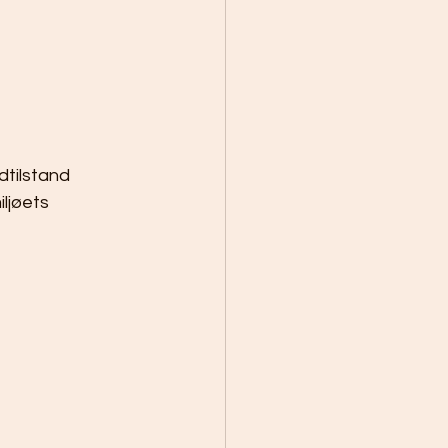
tilstand 
ljøets 