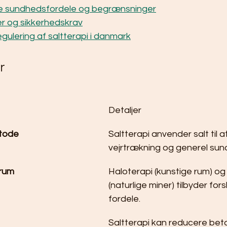
 sundhedsfordele og begrænsninger
nger og sikkerhedskrav
gulering af saltterapi i danmark
r
Detaljer
etode
Saltterapi anvender salt til a
vejrtrækning og generel sun
irum
Haloterapi (kunstige rum) og
(naturlige miner) tilbyder fors
fordele.
Saltterapi kan reducere be