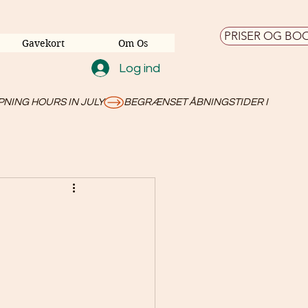
PRISER OG BO
Gavekort
Om Os
Log ind