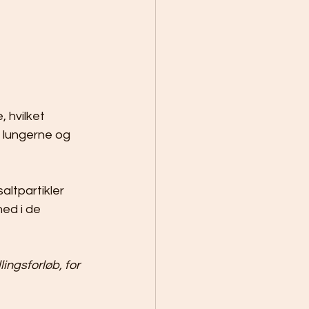
 hvilket 
i lungerne og 
altpartikler 
ed i de 
ingsforløb, for 