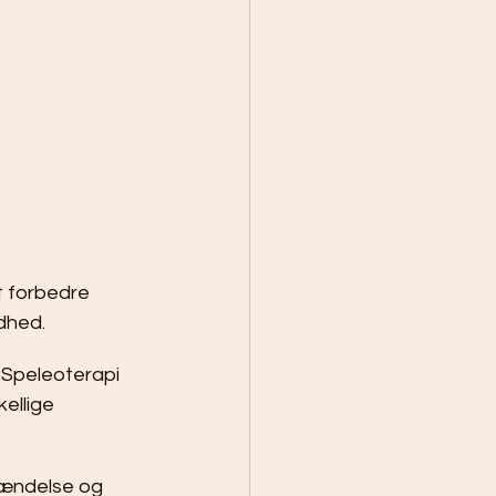
t forbedre 
dhed.
 Speleoterapi 
kellige 
tændelse og 