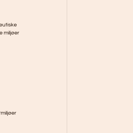
eutiske 
 miljøer 
miljøer