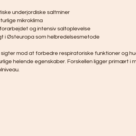
tiske underjordiske saltminer
turlige mikroklima
forarbejdet og intensiv saltoplevelse
ugt i Østeuropa som helbredelsesmetode
igter mod at forbedre respiratoriske funktioner og hud
lige helende egenskaber. Forskellen ligger primært i mi
lniveau.