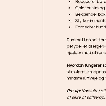
Reducerer betæ
Opløser slim og
Bekæmper bakte
Styrker immunf
Forbedrer hudt
Rummet i en saltterap
betyder et allergen-
hjælper med at rens
Hvordan fungerer sa
stimuleres kroppens 
mindste luftveje og
Pro-tip:
Konsulter alt
at sikre at saltterap