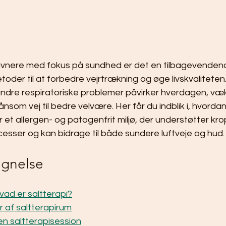
nere med fokus på sundhed er det en tilbagevendend
toder til at forbedre vejrtrækning og øge livskvaliteten. 
andre respiratoriske problemer påvirker hverdagen, væk
nsom vej til bedre velvære. Her får du indblik i, hvordan
r et allergen- og patogenfrit miljø, der understøtter kr
cesser og kan bidrage til både sundere luftveje og hud.
egnelse
vad er saltterapi?
r af saltterapirum
n saltterapisession