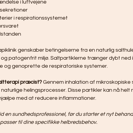
ndelse i luftvejene
 sekretioner
rier i respirationssystemet
orsvaret
ilstanden
iklinik genskaber betingelserne fra en naturlig salthule,
 og patogenfrit miljø. Saltpartiklerne trænger dybt ned 
e og genoprette de respiratoriske systemer.
ltterapi præcist?
 Gennem inhalation af mikroskopiske s
naturlige helingsprocesser. Disse partikler kan nå helt n
 hjælpe med at reducere inflammationer.
id en sundhedsprofessionel, før du starter et nyt behandl
i passer til dine specifikke helbredsbehov.