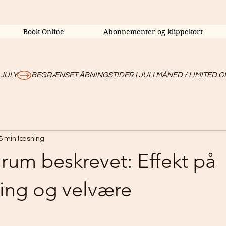
Book Online
Abonnementer og klippekort
 JULY
6 min læsning
irum beskrevet: Effekt på
ning og velvære