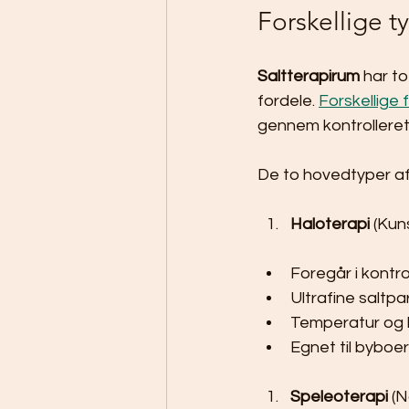
Forskellige t
Saltterapirum
 har t
fordele. 
Forskellige 
gennem kontrolleret
De to hovedtyper af 
Haloterapi
 (Kun
Foregår i kontro
Ultrafine saltpar
Temperatur og l
Egnet til byboe
Speleoterapi
 (N