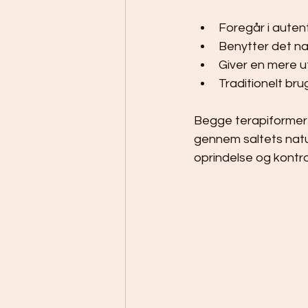
Foregår i auten
Benytter det na
Giver en mere u
Traditionelt br
Begge terapiformer s
gennem saltets natur
oprindelse og kontro