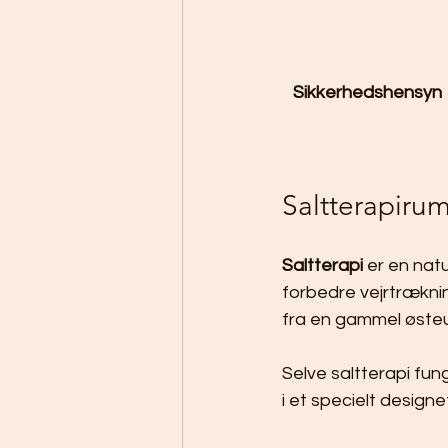
Sikkerhedshensyn
Saltterapirum
Saltterapi
 er en nat
forbedre vejrtrækni
fra en gammel østeur
Selve saltterapi fung
i et specielt designe