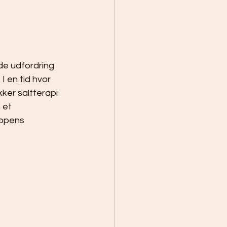
e udfordring 
I en tid hvor 
ker saltterapi 
 et 
oppens 