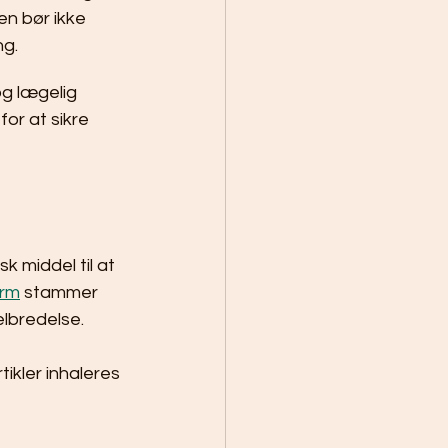
n bør ikke 
ng.
g lægelig 
or at sikre 
 middel til at 
orm
 stammer 
elbredelse.
tikler inhaleres 