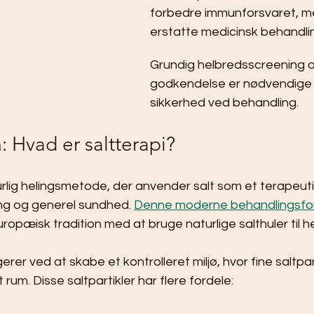
forbedre immunforsvaret, me
erstatte medicinsk behandli
Grundig helbredsscreening o
godkendelse er nødvendige f
sikkerhed ved behandling.
: Hvad er saltterapi?
urlig helingsmetode, der anvender salt som et terapeutisk
ng og generel sundhed. 
Denne moderne behandlingsf
opæisk tradition med at bruge naturlige salthuler til h
erer ved at skabe et kontrolleret miljø, hvor fine saltpar
t rum. Disse saltpartikler har flere fordele: