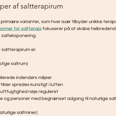
yper af saltterapirum
o primære varianter, som hver især tilbyder unikke terap
former for saltterapi
 fokuserer på at skabe helbredende
 salteksponering.
saltterapirum er:
stige saltrum)
llerede indendørs miljøer
tikler spredes kunstigt i luften
uftfugtighed nøje reguleret
re og personer med begrænset adgang til naturlige salt
aturlige saltminer)