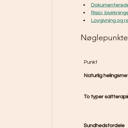
Dokumenterede
Risici, bivirkni
Lovgivning og re
Nøglepunkte
Punkt
Naturlig helingsm
To typer saltterap
Sundhedsfordele