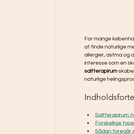
For mange københav
at finde naturlige me
allergier, astma og 
interesse som en skå
saltterapirum
 skabe
naturlige helingspro
Indholdsfort
Saltterapirum: h
Forskellige type
Sådan foregår e