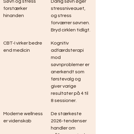
Søvn og stress 
Dårlig søvn øger 
forstærker 
stressniveauet, 
hinanden
og stress 
forværrer søvnen. 
Bryd cirklen tidligt.
CBT-I virker bedre 
Kognitiv 
end medicin
adfærdsterapi 
mod 
søvnproblemer er 
anerkendt som 
førstevalg og 
giver varige 
resultater på 4 til 
8 sessioner.
Moderne wellness 
De stærkeste 
er videnskab
2026-tendenser 
handler om 