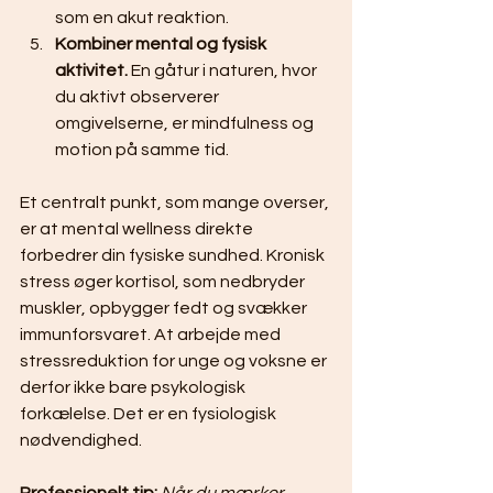
som en akut reaktion.
Kombiner mental og fysisk 
aktivitet.
 En gåtur i naturen, hvor 
du aktivt observerer 
omgivelserne, er mindfulness og 
motion på samme tid.
Et centralt punkt, som mange overser, 
er at mental wellness direkte 
forbedrer din fysiske sundhed. Kronisk 
stress øger kortisol, som nedbryder 
muskler, opbygger fedt og svækker 
immunforsvaret. At arbejde med 
stressreduktion for unge og voksne er 
derfor ikke bare psykologisk 
forkælelse. Det er en fysiologisk 
nødvendighed.