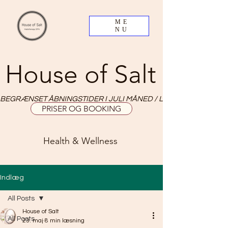
ME
NU
House of Salt
BEGRÆNSET ÅBNINGSTIDER I JULI MÅNED / LIMITED OPNING HO
PRISER OG BOOKING
Health & Wellness
Indlæg
All Posts
House of Salt
All Posts
23. maj
8 min læsning