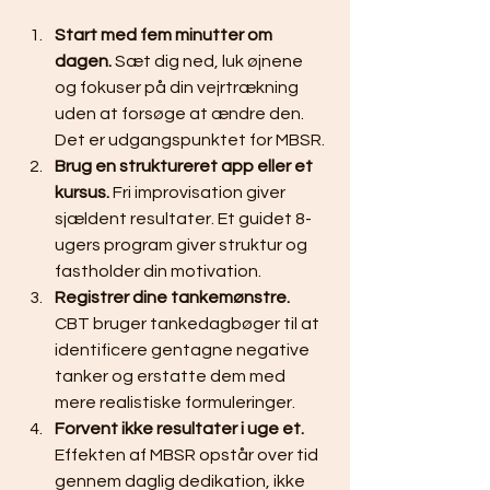
Start med fem minutter om 
dagen.
 Sæt dig ned, luk øjnene 
og fokuser på din vejrtrækning 
uden at forsøge at ændre den. 
Det er udgangspunktet for MBSR.
Brug en struktureret app eller et 
kursus.
 Fri improvisation giver 
sjældent resultater. Et guidet 8-
ugers program giver struktur og 
fastholder din motivation.
Registrer dine tankemønstre.
CBT bruger tankedagbøger til at 
identificere gentagne negative 
tanker og erstatte dem med 
mere realistiske formuleringer.
Forvent ikke resultater i uge et.
Effekten af MBSR opstår over tid 
gennem daglig dedikation, ikke 