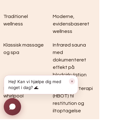
Traditionel 
Moderne, 
wellness
evidensbaseret 
wellness
Klassisk massage 
Infrarød sauna 
og spa
med 
dokumenteret 
effekt på 
blodcirkulation
Hej! Kan vi hjælpe dig med
✕
noget i dag? 🌊
Dampbad og 
Hyperbar iltterapi 
whirlpool
(HBOT) til 
restitution og 
iltoptagelse
Aromaterapi og 
Saltterapi til 
lysbehandling
luftveje og mental 