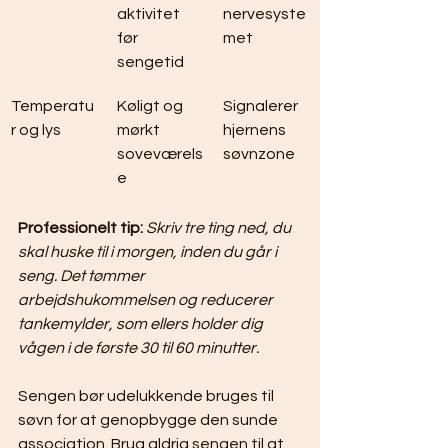
aktivitet 
nervesyste
før 
met
sengetid
Temperatu
Køligt og 
Signalerer 
r og lys
mørkt 
hjernens 
soveværels
søvnzone
e
Professionelt tip:
Skriv tre ting ned, du 
skal huske til i morgen, inden du går i 
seng. Det tømmer 
arbejdshukommelsen og reducerer 
tankemylder, som ellers holder dig 
vågen i de første 30 til 60 minutter.
Sengen bør udelukkende bruges til 
søvn for at genopbygge den sunde 
association. Brug aldrig sengen til at 