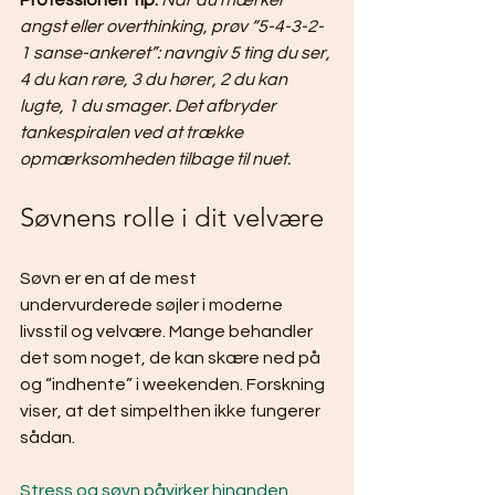
Professionelt tip:
Når du mærker 
angst eller overthinking, prøv “5-4-3-2-
1 sanse-ankeret”: navngiv 5 ting du ser, 
4 du kan røre, 3 du hører, 2 du kan 
lugte, 1 du smager. Det afbryder 
tankespiralen ved at trække 
opmærksomheden tilbage til nuet.
Søvnens rolle i dit velvære
Søvn er en af de mest 
undervurderede søjler i moderne 
livsstil og velvære. Mange behandler 
det som noget, de kan skære ned på 
og “indhente” i weekenden. Forskning 
viser, at det simpelthen ikke fungerer 
sådan.
Stress og søvn påvirker hinanden 