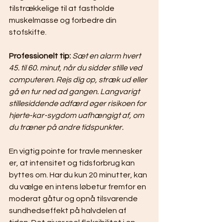
tilstrækkelige til at fastholde 
muskelmasse og forbedre din 
stofskifte.
Professionelt tip:
Sæt en alarm hvert 
45. til 60. minut, når du sidder stille ved 
computeren. Rejs dig op, stræk ud eller 
gå en tur ned ad gangen. Langvarigt 
stillesiddende adfærd øger risikoen for 
hjerte-kar-sygdom uafhængigt af, om 
du træner på andre tidspunkter.
En vigtig pointe for travle mennesker 
er, at intensitet og tidsforbrug kan 
byttes om. Har du kun 20 minutter, kan 
du vælge en intens løbetur fremfor en 
moderat gåtur og opnå tilsvarende 
sundhedseffekt på halvdelen af 