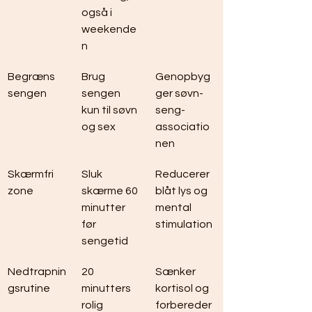
også i 
weekende
n
Begræns 
Brug 
Genopbyg
sengen
sengen 
ger søvn-
kun til søvn 
seng-
og sex
associatio
nen
Skærmfri 
Sluk 
Reducerer 
zone
skærme 60 
blåt lys og 
minutter 
mental 
før 
stimulation
sengetid
Nedtrapnin
20 
Sænker 
gsrutine
minutters 
kortisol og 
rolig 
forbereder 