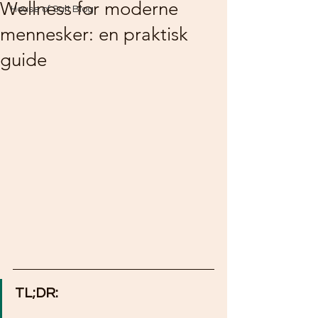
Wellness for moderne
House of Salt Blog
mennesker: en praktisk
guide
TL;DR: