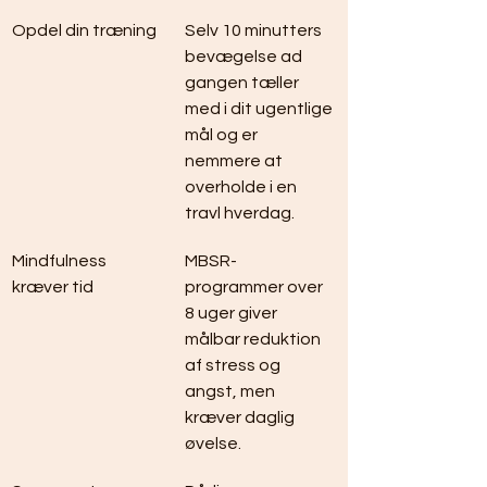
Opdel din træning
Selv 10 minutters 
bevægelse ad 
gangen tæller 
med i dit ugentlige 
mål og er 
nemmere at 
overholde i en 
travl hverdag.
Mindfulness 
MBSR-
kræver tid
programmer over 
8 uger giver 
målbar reduktion 
af stress og 
angst, men 
kræver daglig 
øvelse.