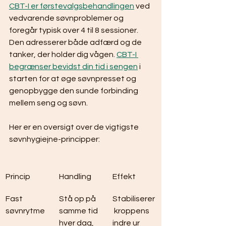
CBT-I er førstevalgsbehandlingen
 ved 
vedvarende søvnproblemer og 
foregår typisk over 4 til 8 sessioner. 
Den adresserer både adfærd og de 
tanker, der holder dig vågen. 
CBT-I 
begrænser bevidst din tid i sengen
 i 
starten for at øge søvnpresset og 
genopbygge den sunde forbinding 
mellem seng og søvn.
Her er en oversigt over de vigtigste 
søvnhygiejne-principper:
Princip
Handling
Effekt
Fast 
Stå op på 
Stabiliserer
søvnrytme
samme tid 
 kroppens 
hver dag, 
indre ur