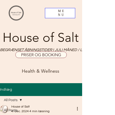
ME
NU
House of Salt
BEGRÆNSET ÅBNINGSTIDER I JULI MÅNED / LIMITED OPNING HO
PRISER OG BOOKING
Health & Wellness
Indlæg
All Posts
House of Salt
All Posts
4. dec. 2024
4 min læsning