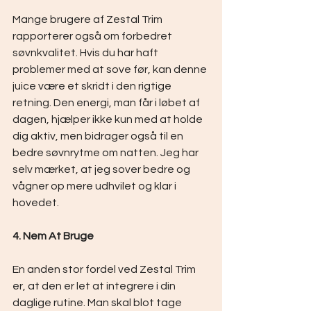
Mange brugere af Zestal Trim 
rapporterer også om forbedret 
søvnkvalitet. Hvis du har haft 
problemer med at sove før, kan denne 
juice være et skridt i den rigtige 
retning. Den energi, man får i løbet af 
dagen, hjælper ikke kun med at holde 
dig aktiv, men bidrager også til en 
bedre søvnrytme om natten. Jeg har 
selv mærket, at jeg sover bedre og 
vågner op mere udhvilet og klar i 
hovedet.
4. Nem At Bruge
En anden stor fordel ved Zestal Trim 
er, at den er let at integrere i din 
daglige rutine. Man skal blot tage 