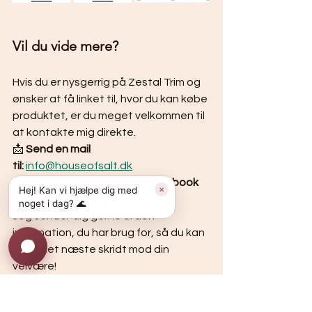
Vil du vide mere?
Hvis du er nysgerrig på Zestal Trim og 
ønsker at få linket til, hvor du kan købe 
produktet, er du meget velkommen til 
at kontakte mig direkte.
📩 
Send en mail 
til:
info@houseofsalt.dk
💬 
Eller skriv en besked på Facebook 
Hej! Kan vi hjælpe dig med
✕
Messenger til:
House of Salt 
noget i dag? 🌊
Jeg sender dig gerne al den 
information, du har brug for, så du kan 
tage det næste skridt mod din 
velvære!
Kærlig hilsen 