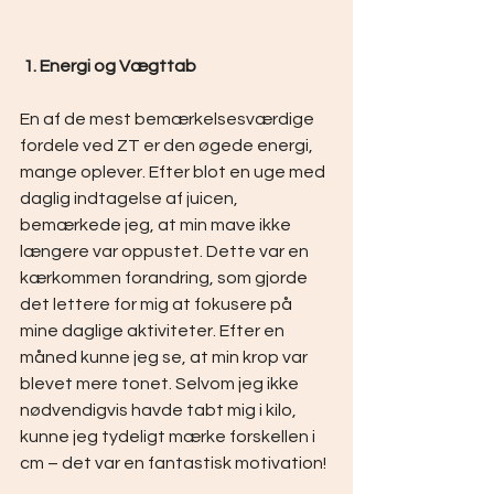
 1. Energi og Vægttab
En af de mest bemærkelsesværdige 
fordele ved ZT er den øgede energi, 
mange oplever. Efter blot en uge med 
daglig indtagelse af juicen, 
bemærkede jeg, at min mave ikke 
længere var oppustet. Dette var en 
kærkommen forandring, som gjorde 
det lettere for mig at fokusere på 
mine daglige aktiviteter. Efter en 
måned kunne jeg se, at min krop var 
blevet mere tonet. Selvom jeg ikke 
nødvendigvis havde tabt mig i kilo, 
kunne jeg tydeligt mærke forskellen i 
cm – det var en fantastisk motivation!