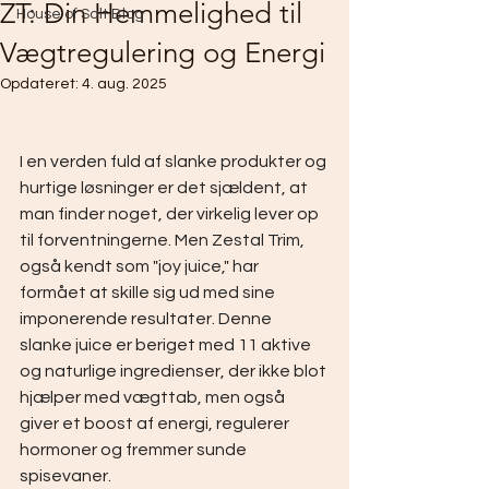
ZT: Din Hemmelighed til
House of Salt Blog
Vægtregulering og Energi
Opdateret:
4. aug. 2025
I en verden fuld af slanke produkter og 
hurtige løsninger er det sjældent, at 
man finder noget, der virkelig lever op 
til forventningerne. Men Zestal Trim, 
også kendt som "joy juice," har 
formået at skille sig ud med sine 
imponerende resultater. Denne 
slanke juice er beriget med 11 aktive 
og naturlige ingredienser, der ikke blot 
hjælper med vægttab, men også 
giver et boost af energi, regulerer 
hormoner og fremmer sunde 
spisevaner.