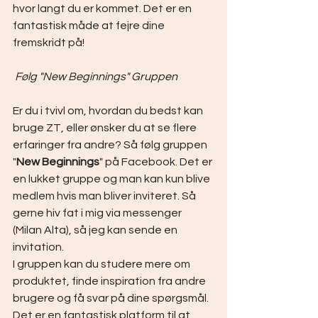
hvor langt du er kommet. Det er en 
fantastisk måde at fejre dine 
fremskridt på!
Følg "New Beginnings" Gruppen
Er du i tvivl om, hvordan du bedst kan 
bruge ZT, eller ønsker du at se flere 
erfaringer fra andre? Så følg gruppen 
"
New Beginnings
" på Facebook. Det er 
en lukket gruppe og man kan kun blive 
medlem hvis man bliver inviteret. Så 
gerne hiv fat i mig via messenger 
(Milan Alta), så jeg kan sende en 
invitation. 
I gruppen kan du studere mere om 
produktet, finde inspiration fra andre 
brugere og få svar på dine spørgsmål. 
Det er en fantastisk platform til at 