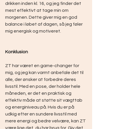
drikken inden kl. 16, og jeg finder det 
mest effektivt at tage min om 
morgenen. Dette giver mig en god 
balance i løbet af dagen, så jeg føler 
mig energisk og motiveret.
Konklusion
ZT har været en game-changer for 
mig, og jeg kan varmt anbefale det til 
alle, der ønsker at forbedre deres 
livsstil. Med en pose, der holder hele 
måneden, er det en praktisk og 
effektiv måde at støtte sit vægttab 
og energiniveau på. Hvis du er på 
udkig efter en sundere livsstil med 
mere energi og bedre velvære, kan ZT 
være lige det, du har brug for. Giv det 