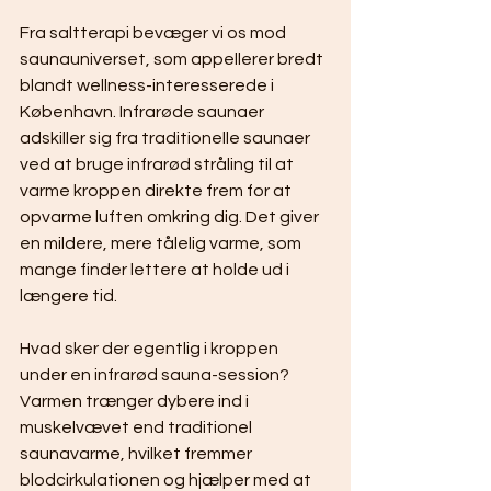
Fra saltterapi bevæger vi os mod 
saunauniverset, som appellerer bredt 
blandt wellness-interesserede i 
København. Infrarøde saunaer 
adskiller sig fra traditionelle saunaer 
ved at bruge infrarød stråling til at 
varme kroppen direkte frem for at 
opvarme luften omkring dig. Det giver 
en mildere, mere tålelig varme, som 
mange finder lettere at holde ud i 
længere tid.
Hvad sker der egentlig i kroppen 
under en infrarød sauna-session? 
Varmen trænger dybere ind i 
muskelvævet end traditionel 
saunavarme, hvilket fremmer 
blodcirkulationen og hjælper med at 