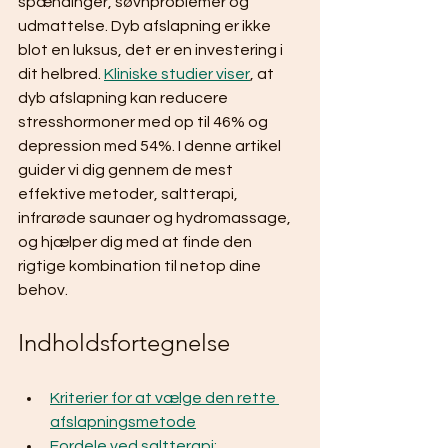
spændinger, søvnproblemer og 
udmattelse. Dyb afslapning er ikke 
blot en luksus, det er en investering i 
dit helbred. 
Kliniske studier viser
, at 
dyb afslapning kan reducere 
stresshormoner med op til 46% og 
depression med 54%. I denne artikel 
guider vi dig gennem de mest 
effektive metoder, saltterapi, 
infrarøde saunaer og hydromassage, 
og hjælper dig med at finde den 
rigtige kombination til netop dine 
behov.
Indholdsfortegnelse
Kriterier for at vælge den rette 
afslapningsmetode
Fordele ved saltterapi: 