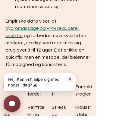
restitutionsværktøj.
Empiriske data viser, at 
hydromassage og PMR reducerer 
smerter
 og forbedrer søvnkvaliteten 
markant, særligt ved regelmæssig 
brug over 8 til 12 uger. Det er ikke en 
quickfix, men en metode, der belønner 
tålmodighed og konsistens.
Hej! Kan vi hjælpe dig med
✕
noget i dag? 🌊
Metode
Primær 
Bedst 
Forhold
fordel
til
sregler
Saltter
Vejrtræ
Stress 
Klaustr
api
kning 
og 
ofobi
og ro
luftvejs
proble