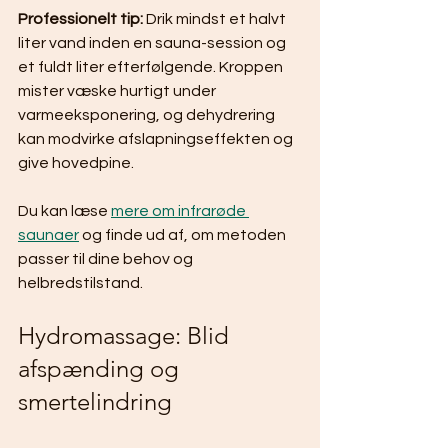
Professionelt tip:
 Drik mindst et halvt 
liter vand inden en sauna-session og 
et fuldt liter efterfølgende. Kroppen 
mister væske hurtigt under 
varmeeksponering, og dehydrering 
kan modvirke afslapningseffekten og 
give hovedpine.
Du kan læse 
mere om infrarøde 
saunaer
 og finde ud af, om metoden 
passer til dine behov og 
helbredstilstand.
Hydromassage: Blid 
afspænding og 
smertelindring