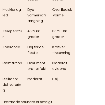
Muskler og 
Dyb 
Overfladisk
led
varmeindtr
 varme
ængning
Temperatu
45 til 60 
80 til 100 
r
grader
grader
Tolerance
Høj for de 
Kræver 
fleste
tilvænning
Restitution
Dokument
Moderat 
eret effekt
evidens
Risiko for 
Moderat
Høj
dehydrerin
g
Infrarøde saunaer er særligt 