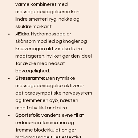
varme kombineret med 
massagebevægelserne kan 
lindre smerter i ryg, nakke og 
skuldre markant.
Ældre:
 Hydromassage er 
skånsom mod led og knogler og 
kræver ingen aktiv indsats fra 
modtageren, hvilket gør den ideel 
for ældre med nedsat 
bevægelighed.
Stressramte:
 Den rytmiske 
massagebevægelse aktiverer 
det parasympatiske nervesystem 
og fremmer en dyb, næsten 
meditativ tilstand af ro.
Sportsfolk:
 Vandets evne til at 
reducere inflammation og 
fremme blodcirkulation gør 
hydromassage til et effektivt 