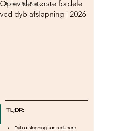
Oplev de største fordele
House of Salt Blog
ved dyb afslapning i 2026
TL;DR:
Dyb afslapning kan reducere 