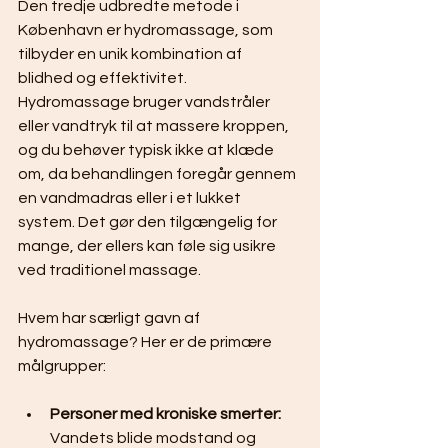
Den tredje udbredte metode i 
København er hydromassage, som 
tilbyder en unik kombination af 
blidhed og effektivitet. 
Hydromassage bruger vandstråler 
eller vandtryk til at massere kroppen, 
og du behøver typisk ikke at klæde 
om, da behandlingen foregår gennem 
en vandmadras eller i et lukket 
system. Det gør den tilgængelig for 
mange, der ellers kan føle sig usikre 
ved traditionel massage.
Hvem har særligt gavn af 
hydromassage? Her er de primære 
målgrupper:
Personer med kroniske smerter:
Vandets blide modstand og 