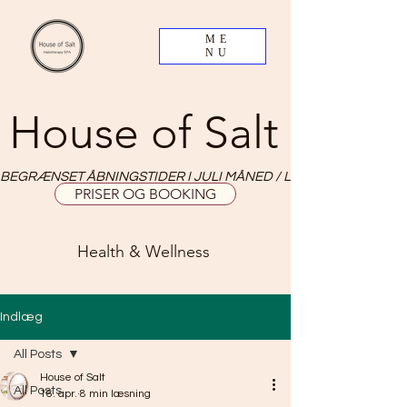
ME
NU
House of Salt
BEGRÆNSET ÅBNINGSTIDER I JULI MÅNED / LIMITED OPNING HO
PRISER OG BOOKING
Health & Wellness
Indlæg
All Posts
House of Salt
All Posts
16. apr.
8 min læsning