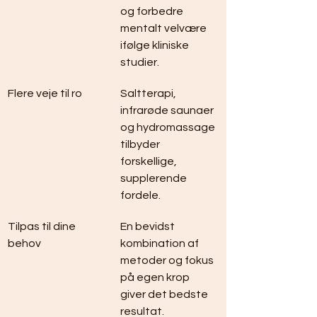
og forbedre 
mentalt velvære 
ifølge kliniske 
studier.
Flere veje til ro
Saltterapi, 
infrarøde saunaer 
og hydromassage 
tilbyder 
forskellige, 
supplerende 
fordele.
Tilpas til dine 
En bevidst 
behov
kombination af 
metoder og fokus 
på egen krop 
giver det bedste 
resultat.