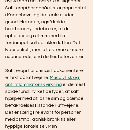
dykke ned i de konkrete muligheder. 
Saltterapi har opnået stor popularitet 
i København, og det er ikke uden 
grund. Metoden, også kaldet 
haloteraphy, indebærer, at du 
opholder dig i et rum med fint 
fordampet saltpartikler i luften. Det 
lyder enkelt, men effekterne er mere 
nuancerede, end de fleste forventer.
Saltterapi har primært dokumenteret 
effekt på luftvejene. 
Mucolytisk og 
antiinflammatorisk virkning
 er de mest 
solide fund, hvilket betyder, at salt 
hjælper med at løsne slim og dæmpe 
betændelsestilstande i luftvejene. 
Det er særligt relevant for personer 
med astma, kronisk bronkitis eller 
hyppige forkølelser. Men 