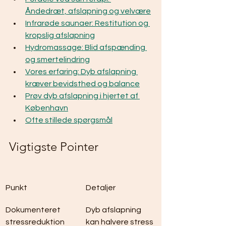
Åndedræt, afslapning og velvære
Infrarøde saunaer: Restitution og 
kropslig afslapning
Hydromassage: Blid afspænding 
og smertelindring
Vores erfaring: Dyb afslapning 
kræver bevidsthed og balance
Prøv dyb afslapning i hjertet af 
København
Ofte stillede spørgsmål
Vigtigste Pointer
Punkt
Detaljer
Dokumenteret 
Dyb afslapning 
stressreduktion
kan halvere stress 