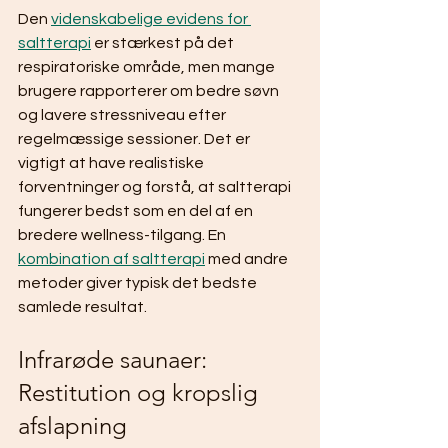
Den 
videnskabelige evidens for 
saltterapi
 er stærkest på det 
respiratoriske område, men mange 
brugere rapporterer om bedre søvn 
og lavere stressniveau efter 
regelmæssige sessioner. Det er 
vigtigt at have realistiske 
forventninger og forstå, at saltterapi 
fungerer bedst som en del af en 
bredere wellness-tilgang. En 
kombination af saltterapi
 med andre 
metoder giver typisk det bedste 
samlede resultat.
Infrarøde saunaer: 
Restitution og kropslig 
afslapning