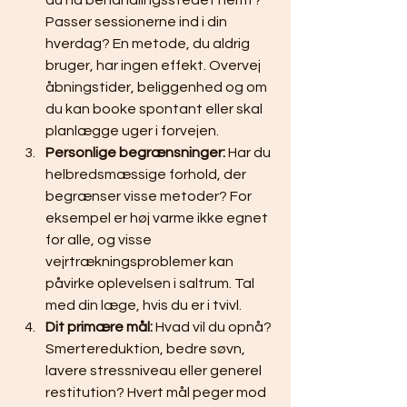
du nå behandlingsstedet nemt? 
Passer sessionerne ind i din 
hverdag? En metode, du aldrig 
bruger, har ingen effekt. Overvej 
åbningstider, beliggenhed og om 
du kan booke spontant eller skal 
planlægge uger i forvejen.
Personlige begrænsninger:
 Har du 
helbredsmæssige forhold, der 
begrænser visse metoder? For 
eksempel er høj varme ikke egnet 
for alle, og visse 
vejrtrækningsproblemer kan 
påvirke oplevelsen i saltrum. Tal 
med din læge, hvis du er i tvivl.
Dit primære mål:
 Hvad vil du opnå? 
Smertereduktion, bedre søvn, 
lavere stressniveau eller generel 
restitution? Hvert mål peger mod 