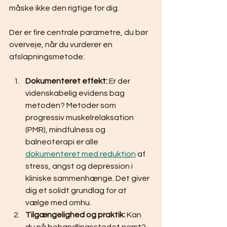
måske ikke den rigtige for dig.
Der er fire centrale parametre, du bør 
overveje, når du vurderer en 
afslapningsmetode:
Dokumenteret effekt:
 Er der 
videnskabelig evidens bag 
metoden? Metoder som 
progressiv muskelrelaksation 
(PMR), mindfulness og 
balneoterapi er alle 
dokumenteret med reduktion
 af 
stress, angst og depression i 
kliniske sammenhænge. Det giver 
dig et solidt grundlag for at 
vælge med omhu.
Tilgængelighed og praktik:
 Kan 