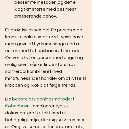
bestemte metoder, og det er 
klogt at starte med det mest 
presserende behov.
Et praktisk eksempel: En person med 
kroniske nakkesmerter vil typisk have 
mere gavn af hydromassage end af 
en ren meditationsbaseret metode. 
Omvendt vil en person med angst og 
urolig søvn måske finde størst ro i 
saltterapi kombineret med 
mindfulness. Det handler om at lytte til 
kroppen og ikke blot følge trends.
De 
bedste afslapningsmetoder i 
København
 kombinerer typisk 
dokumenteret effekt med et 
behageligt miljø, der i sig selv fremmer 
ro. Omgivelserne spiller en større rolle, 