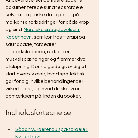
Alligevel overser de fleste spaens 
dokumenterede sundhedsfordele, 
selv om empiriske data peger på 
markante forbedringer for både krop 
og sind. 
Nordiske spaoplevelser i 
København
, som kontrastterapi og 
saunabade, forbedrer 
blodcirkulationen, reducerer 
muskelspændinger og fremmer dyb 
afslapning. Denne guide giver dig et 
klart overblik over, hvad spa faktisk 
gør for dig, hvilke behandlinger der 
virker bedst, og hvad du skal være 
opmærksom på, inden du booker.
Indholdsfortegnelse
Sådan vurderer du spa-fordele i 
København