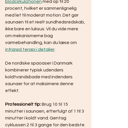
blodcirkulationen
 med op til 20 
procent, hvilket er sammenlignelig 
med let til moderat motion. Det gør 
saunaen til et reelt sundhedsredskab, 
ikke bare en luksus. Vil du vide mere 
om mekanismerne bag 
varmebehandling, kan du læse om 
infrarød terapi i detaljer
.
De nordiske spaoaser i Danmark 
kombinerer typisk udendørs 
koldtvandsbade med indendørs 
saunaer for at maksimere denne 
effekt.
Professionelt tip:
 Brug 10 til 15 
minutter i saunaen, efterfulgt af 1 til 3 
minutter i koldt vand. Gentag 
cyklussen 2 til 3 gange for den bedste 