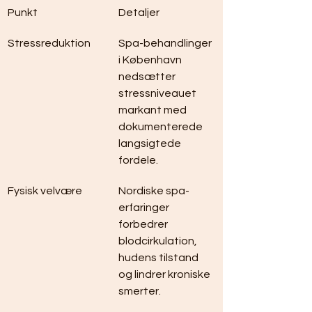
Punkt
Detaljer
Stressreduktion
Spa-behandlinger 
i København 
nedsætter 
stressniveauet 
markant med 
dokumenterede 
langsigtede 
fordele.
Fysisk velvære
Nordiske spa-
erfaringer 
forbedrer 
blodcirkulation, 
hudens tilstand 
og lindrer kroniske 
smerter.