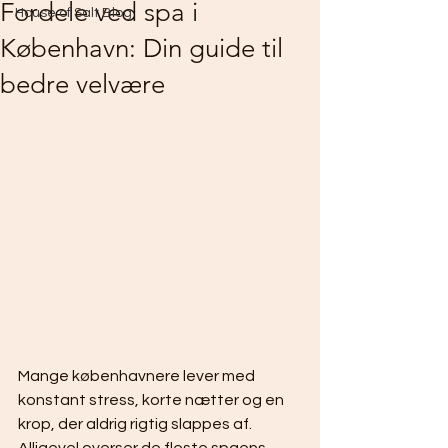
Fordele ved spa i
House of Salt Blog
København: Din guide til
bedre velvære
Mange københavnere lever med 
konstant stress, korte nætter og en 
krop, der aldrig rigtig slappes af. 