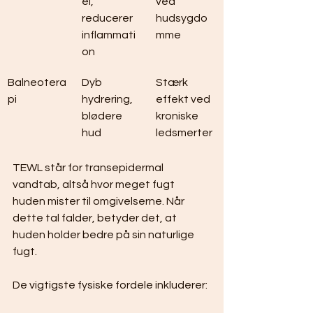
el, 
ved 
reducerer 
hudsygdo
inflammati
mme
on
Balneotera
Dyb 
Stærk 
pi
hydrering, 
effekt ved 
blødere 
kroniske 
hud
ledsmerter
TEWL står for transepidermal 
vandtab, altså hvor meget fugt 
huden mister til omgivelserne. Når 
dette tal falder, betyder det, at 
huden holder bedre på sin naturlige 
fugt.
De vigtigste fysiske fordele inkluderer: