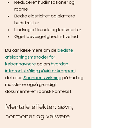
Reduceret hudirritationer og 
rødme
Bedre elasticitet og glattere 
hudstruktur
Lindring af lænde og ledsmerter
Øget bevægelighed i stive led
Du kan læse mere om de 
bedste 
afslapningsmetoder for 
københavnere
 og om 
hvordan 
infrarød stråling påvirker kroppen
 i 
detaljer. 
Saunaens virkning
 på hud og 
muskler er også grundigt 
dokumenteret i dansk kontekst.
Mentale effekter: søvn, 
hormoner og velvære