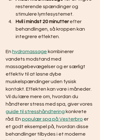
resterende spændinger og 
stimulere lymfesystemet.
Hvil i mindst 20 minutter
 efter 
behandlingen, så kroppen kan 
integrere effekten.
En 
hydromassage
 kombinerer 
vandets modstand med 
massagebevægelser og er særligt 
effektiv til at løsne dybe 
muskelspændinger uden fysisk 
kontakt. Effekten kan vare i måneder. 
Vil du lære mere om, hvordan du 
håndterer stress med spa, giver vores 
guide til stresshåndtering
 konkrete 
råd. En 
populær spa på Vesterbro
 er 
et godt eksempel på, hvordan disse 
behandlinger tilbydes i et moderne 