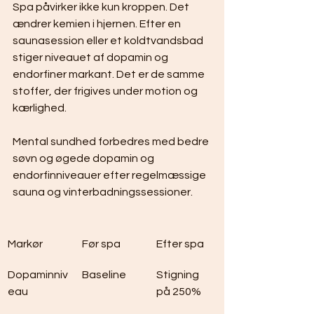
Spa påvirker ikke kun kroppen. Det 
ændrer kemien i hjernen. Efter en 
saunasession eller et koldtvandsbad 
stiger niveauet af dopamin og 
endorfiner markant. Det er de samme 
stoffer, der frigives under motion og 
kærlighed.
Mental sundhed forbedres med bedre 
søvn og øgede dopamin og 
endorfinniveauer efter regelmæssige 
sauna og vinterbadningssessioner.
Markør
Før spa
Efter spa
Dopaminniv
Baseline
Stigning 
eau
på 250%