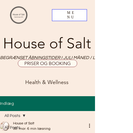
ME
NU
House of Salt
BEGRÆNSET ÅBNINGSTIDER I JULI MÅNED / LIMITED OPNING HO
PRISER OG BOOKING
Health & Wellness
Indlæg
All Posts
House of Salt
All Posts
30. mar.
6 min læsning