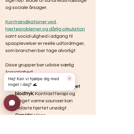
sige højt. Både af sundhedsmæssige 
og sociale årsager.
Kontraindikationer ved 
hjerteproblemer og dårlig cirkulation
samt social ulighed i adgang til 
spaoplevelser er reelle udfordringer, 
som branchen bør tage alvorligt.
Disse grupper bør udvise særlig 
forsigtighed:
Hej! Kan vi hjælpe dig med
✕
noget i dag? 🌊
Hjerteproblemer eller forhøjet 
blodtryk:
 Kontrastterapi og 
meget varme saunaer kan 
belaste hjertet unødigt.
Gravide:
 Visse 
varmebehandlinger frarådes, 
særligt i første trimester.