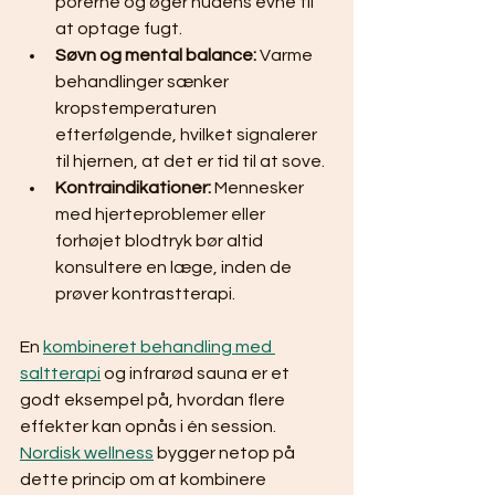
porerne og øger hudens evne til 
at optage fugt.
Søvn og mental balance:
 Varme 
behandlinger sænker 
kropstemperaturen 
efterfølgende, hvilket signalerer 
til hjernen, at det er tid til at sove.
Kontraindikationer:
 Mennesker 
med hjerteproblemer eller 
forhøjet blodtryk bør altid 
konsultere en læge, inden de 
prøver kontrastterapi.
En 
kombineret behandling med 
saltterapi
 og infrarød sauna er et 
godt eksempel på, hvordan flere 
effekter kan opnås i én session. 
Nordisk wellness
 bygger netop på 
dette princip om at kombinere 