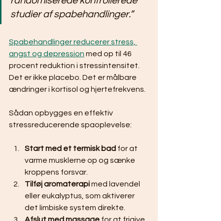
randomiserede kontrollerede 
studier af spabehandlinger.”
Spabehandlinger reducerer stress, 
angst og depression
 med op til 46 
procent reduktion i stressintensitet. 
Det er ikke placebo. Det er målbare 
ændringer i kortisol og hjertefrekvens.
Sådan opbygges en effektiv 
stressreducerende spaoplevelse:
Start med et termisk bad
 for at 
varme musklerne op og sænke 
kroppens forsvar.
Tilføj aromaterapi
 med lavendel 
eller eukalyptus, som aktiverer 
det limbiske system direkte.
Afslut med massage
 for at frigive 