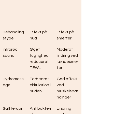
Behandling
Effekt på 
Effekt på 
stype
hud
smerter
Infrarød 
Øget 
Moderat 
sauna
fugtighed, 
lindring ved 
reduceret 
lændesmer
TEWL
ter
Hydromass
Forbedret 
God effekt 
age
cirkulation i 
ved 
huden
muskelspæ
ndinger
Saltterapi
Antibakteri
Lindring 