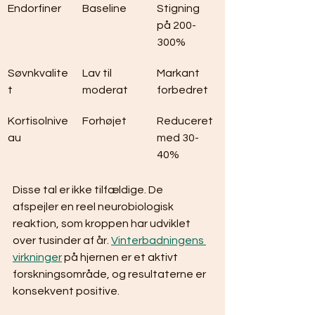
Endorfiner
Baseline
Stigning 
på 200-
300%
Søvnkvalite
Lav til 
Markant 
t
moderat
forbedret
Kortisolnive
Forhøjet
Reduceret 
au
med 30-
40%
Disse tal er ikke tilfældige. De 
afspejler en reel neurobiologisk 
reaktion, som kroppen har udviklet 
over tusinder af år. 
Vinterbadningens 
virkninger
 på hjernen er et aktivt 
forskningsområde, og resultaterne er 
konsekvent positive.