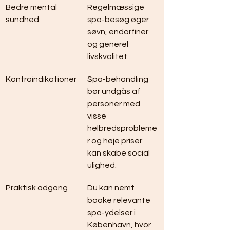
Bedre mental 
Regelmæssige 
sundhed
spa-besøg øger 
søvn, endorfiner 
og generel 
livskvalitet.
Kontraindikationer
Spa-behandling 
bør undgås af 
personer med 
visse 
helbredsprobleme
r og høje priser 
kan skabe social 
ulighed.
Praktisk adgang
Du kan nemt 
booke relevante 
spa-ydelser i 
København, hvor 