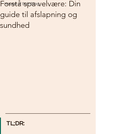
Forstå spa velvære: Din
House of Salt Blog
guide til afslapning og
sundhed
TL;DR: