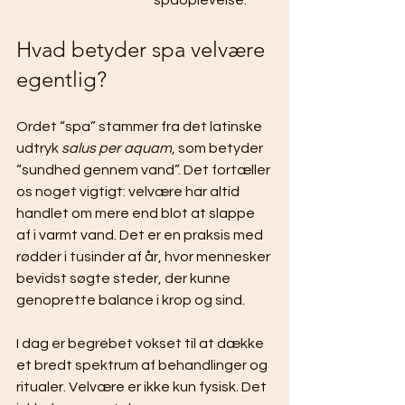
spaoplevelse.
Hvad betyder spa velvære 
egentlig?
Ordet “spa” stammer fra det latinske 
udtryk 
salus per aquam
, som betyder 
“sundhed gennem vand”. Det fortæller 
os noget vigtigt: velvære har altid 
handlet om mere end blot at slappe 
af i varmt vand. Det er en praksis med 
rødder i tusinder af år, hvor mennesker 
bevidst søgte steder, der kunne 
genoprette balance i krop og sind.
I dag er begrebet vokset til at dække 
et bredt spektrum af behandlinger og 
ritualer. Velvære er ikke kun fysisk. Det 