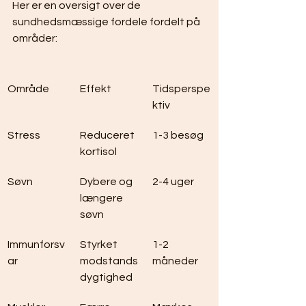
Her er en oversigt over de 
sundhedsmæssige fordele fordelt på 
områder:
Område
Effekt
Tidsperspe
ktiv
Stress
Reduceret 
1-3 besøg
kortisol
Søvn
Dybere og 
2-4 uger
længere 
søvn
Immunforsv
Styrket 
1-2 
ar
modstands
måneder
dygtighed