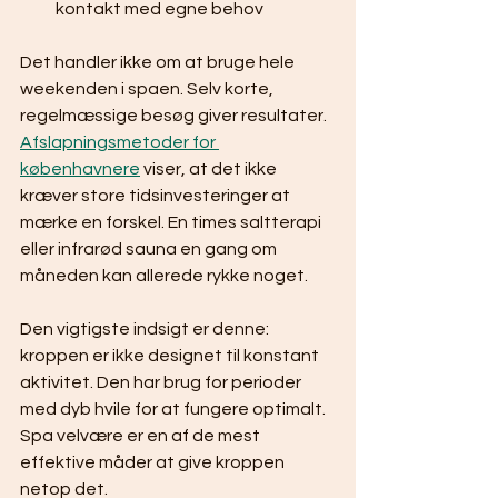
kontakt med egne behov
Det handler ikke om at bruge hele 
weekenden i spaen. Selv korte, 
regelmæssige besøg giver resultater. 
Afslapningsmetoder for 
københavnere
 viser, at det ikke 
kræver store tidsinvesteringer at 
mærke en forskel. En times saltterapi 
eller infrarød sauna en gang om 
måneden kan allerede rykke noget.
Den vigtigste indsigt er denne: 
kroppen er ikke designet til konstant 
aktivitet. Den har brug for perioder 
med dyb hvile for at fungere optimalt. 
Spa velvære er en af de mest 
effektive måder at give kroppen 
netop det.