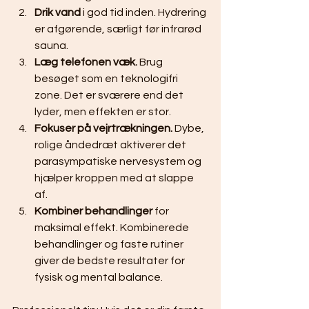
Drik vand
 i god tid inden. Hydrering 
er afgørende, særligt før infrarød 
sauna.
Læg telefonen væk.
 Brug 
besøget som en teknologifri 
zone. Det er sværere end det 
lyder, men effekten er stor.
Fokuser på vejrtrækningen.
 Dybe, 
rolige åndedræt aktiverer det 
parasympatiske nervesystem og 
hjælper kroppen med at slappe 
af.
Kombiner behandlinger
 for 
maksimal effekt. Kombinerede 
behandlinger og faste rutiner 
giver de bedste resultater for 
fysisk og mental balance.