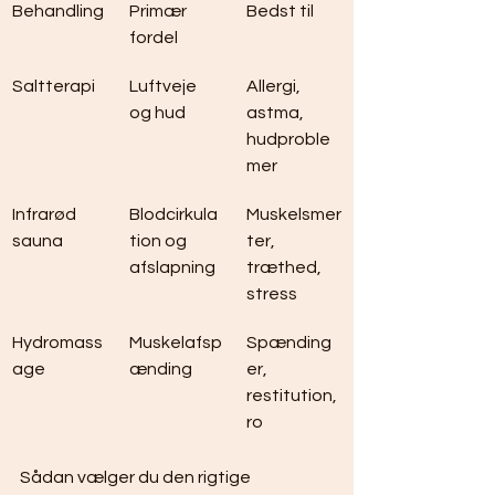
Behandling
Primær 
Bedst til
fordel
Saltterapi
Luftveje 
Allergi, 
og hud
astma, 
hudproble
mer
Infrarød 
Blodcirkula
Muskelsmer
sauna
tion og 
ter, 
afslapning
træthed, 
stress
Hydromass
Muskelafsp
Spænding
age
ænding
er, 
restitution, 
ro
Sådan vælger du den rigtige 