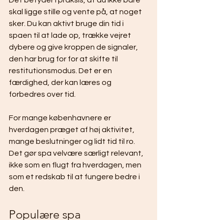
Det betyder i praksis, at du ikke bare 
skal ligge stille og vente på, at noget 
sker. Du kan aktivt bruge din tid i 
spaen til at lade op, trække vejret 
dybere og give kroppen de signaler, 
den har brug for for at skifte til 
restitutionsmodus. Det er en 
færdighed, der kan læres og 
forbedres over tid.
For mange københavnere er 
hverdagen præget af høj aktivitet, 
mange beslutninger og lidt tid til ro. 
Det gør spa velvære særligt relevant, 
ikke som en flugt fra hverdagen, men 
som et redskab til at fungere bedre i 
den.
Populære spa 