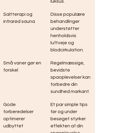
luksus.
Saltterapi og 
Disse populære 
infrarød sauna
behandlinger 
understøtter 
henholdsvis 
luftveje og 
blodcirkulation.
Små vaner gør en 
Regelmæssige, 
forskel
bevidste 
spaoplevelser kan 
forbedre din 
sundhed markant.
Gode 
Et par simple tips 
forberedelser 
før og under 
optimerer 
besøget styrker 
udbyttet
effekten af din 