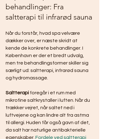
behandlinger: Fra 
saltterapi til infrarød sauna
Når du forstår, hvad spa velvære 
dækker over, er næste skridt at 
kende de konkrete behandlinger. I 
København er der et bredt udvalg, 
men tre behandlingsformer skiller sig 
særligt ud: saltterapi, infrarød sauna 
og hydromassage.
Saltterapi
 foregår i et rum med 
mikrofine saltkrystaller i luften. Når du 
trækker vejret, når saltet ned i 
luftvejene og kan lindre alt fra astma 
til allergi. Huden får også gavn af det, 
da salt har naturlige antibakterielle 
egenskaber. 
Fordele ved saltterapi