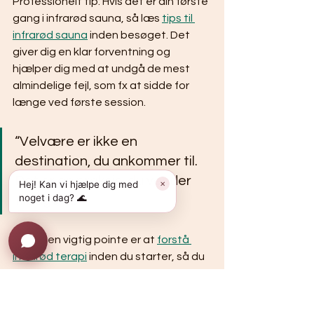
Professionelt tip: Hvis det er din første 
gang i infrarød sauna, så læs 
tips til 
infrarød sauna
 inden besøget. Det 
giver dig en klar forventning og 
hjælper dig med at undgå de mest 
almindelige fejl, som fx at sidde for 
længe ved første session.
“Velvære er ikke en 
destination, du ankommer til. 
Det er en praksis, du vender 
Hej! Kan vi hjælpe dig med
✕
noget i dag? 🌊
tilbage til.”
En anden vigtig pointe er at 
forstå 
infrarød terapi
 inden du starter, så du 
ved, hvad du kan forvente. Mange 
oplever en let træthed efter første 
session, hvilket er helt normalt og 