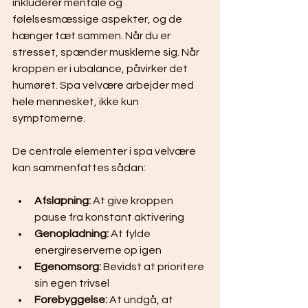
inkluderer mentale og 
følelsesmæssige aspekter, og de 
hænger tæt sammen. Når du er 
stresset, spænder musklerne sig. Når 
kroppen er i ubalance, påvirker det 
humøret. Spa velvære arbejder med 
hele mennesket, ikke kun 
symptomerne.
De centrale elementer i spa velvære 
kan sammenfattes sådan:
Afslapning:
 At give kroppen 
pause fra konstant aktivering
Genopladning:
 At fylde 
energireserverne op igen
Egenomsorg:
 Bevidst at prioritere 
sin egen trivsel
Forebyggelse:
 At undgå, at 