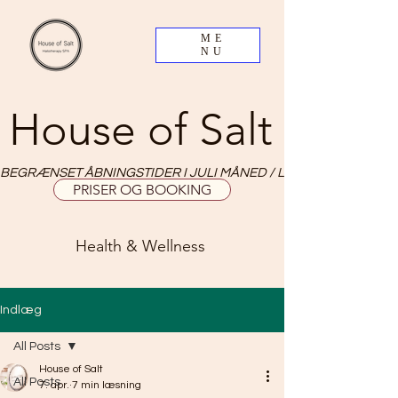
ME
NU
House of Salt
BEGRÆNSET ÅBNINGSTIDER I JULI MÅNED / LIMITED OPNING HO
PRISER OG BOOKING
Health & Wellness
Indlæg
All Posts
House of Salt
All Posts
7. apr.
7 min læsning