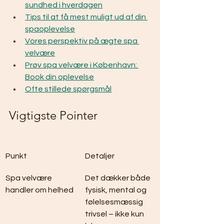
sundhed i hverdagen
Tips til at få mest muligt ud af din 
spaoplevelse
Vores perspektiv på ægte spa 
velvære
Prøv spa velvære i København: 
Book din oplevelse
Ofte stillede spørgsmål
Vigtigste Pointer
Punkt
Detaljer
Spa velvære 
Det dækker både 
handler om helhed
fysisk, mental og 
følelsesmæssig 
trivsel – ikke kun 