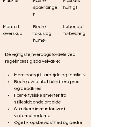
Muskler
Færre 
Mærkes 
spændinge
hurtigt
r
Mentalt 
Bedre 
Løbende 
overskud
fokus og 
forbedring
humør
De vigtigste hverdagsfordele ved 
regelmæssig spa velvære:
Mere energi til arbejde og familieliv
Bedre evne til at håndtere pres 
og deadlines
Færre fysiske smerter fra 
stillesiddende arbejde
Stærkere immunforsvar i 
vintermånederne
Øget kropsbevidsthed og bedre 