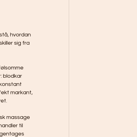
stå, hvordan 
ller sig fra 
kfølsomme 
: blodkar 
konstant 
ekt markant, 
et.
isk massage 
andler til 
 gentages 