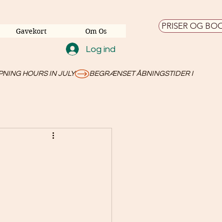
PRISER OG BO
Gavekort
Om Os
Log ind