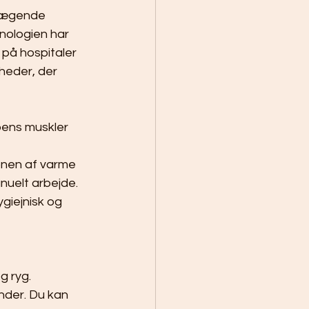
vægende 
nologien har 
 på hospitaler 
heder, der 
pens muskler 
nen af varme 
uelt arbejde. 
giejnisk og 
 ryg. 
nder. Du kan 