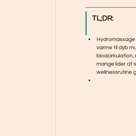
TL;DR:
Hydromassage e
varme til dyb m
blodcirkulation
mange lider af 
wellnessrutine 