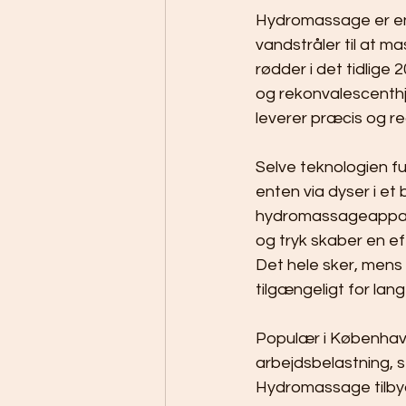
Hydromassage er en
vandstråler til at 
rødder i det tidlige
og rekonvalescenthje
leverer præcis og r
Selve teknologien f
enten via dyser i et
hydromassageappara
og tryk skaber en e
Det hele sker, mens 
tilgængeligt for lang
Populær i København
arbejdsbelastning, s
Hydromassage tilbyde