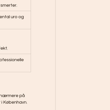
 smerter.
ntal uro og 
ekt.
ofessionelle 
e nærmere på 
t i København.