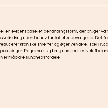
r en evidensbaseret behandlingsform, der bruger van
uskellindring uden behov for tat eller bevægelse. Det fo
, reducerer kroniske smerter og øger velvære, især i Kø
spændinger. Regelmæssig brug som led i en velafbalan
giver målbare sundhedsfordele.