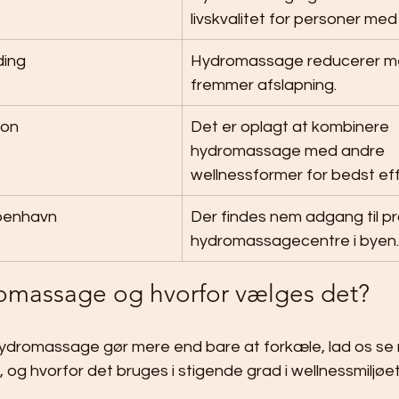
livskvalitet for personer med
ding
Hydromassage reducerer me
fremmer afslapning.
ion
Det er oplagt at kombinere 
hydromassage med andre 
wellnessformer for bedst eff
øbenhavn
Der findes nem adgang til pr
hydromassagecentre i byen.
omassage og hvorfor vælges det?
hydromassage gør mere end bare at forkæle, lad os s
, og hvorfor det bruges i stigende grad i wellnessmiljøe