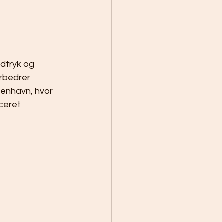
dtryk og 
rbedrer 
benhavn, hvor 
ceret 