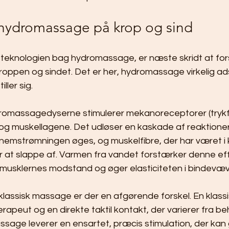
 hydromassage på krop og sind
 teknologien bag hydromassage, er næste skridt at for
kroppen og sindet. Det er her, hydromassage virkelig adski
ller sig.
dromassagedyserne stimulerer mekanoreceptorer (try
 og muskellagene. Det udløser en kaskade af reaktioner
nnemstrømningen øges, og muskelfibre, der har været i 
at slappe af. Varmen fra vandet forstærker denne eff
musklernes modstand og øger elasticiteten i bindevæv
assisk massage er der en afgørende forskel. En klass
apeut og en direkte taktil kontakt, der varierer fra beh
sage leverer en ensartet, præcis stimulation, der kan