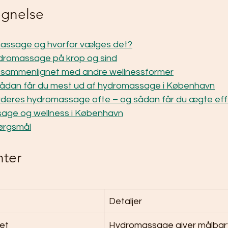
egnelse
assage og hvorfor vælges det?
ydromassage på krop og sind
sammenlignet med andre wellnessformer
 Sådan får du mest ud af hydromassage i København
rderes hydromassage ofte – og sådan får du ægte eff
age og wellness i København
pørgsmål
nter
Detaljer
et
Hydromassage giver målbart