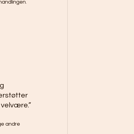
handlingen.
g 
erstøtter 
 velvære.”
ge andre 