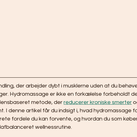
ndling, der arbejder dybt i musklerne uden at du behøver
finger. Hydromassage er ikke en forkælelse forbeholdt de
idensbaseret metode, der 
reducerer kroniske smerter
 o
t. I denne artikel får du indsigt i, hvad hydromassage f
krete fordele du kan forvente, og hvordan du som købe
elafbalanceret wellnessrutine.