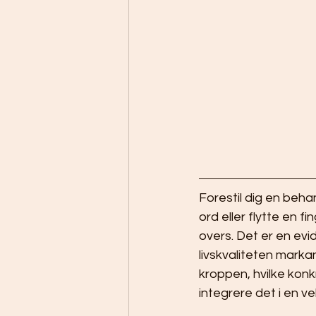
Forestil dig en beha
ord eller flytte en 
overs. Det er en ev
livskvaliteten markan
kroppen, hvilke kon
integrere det i en v