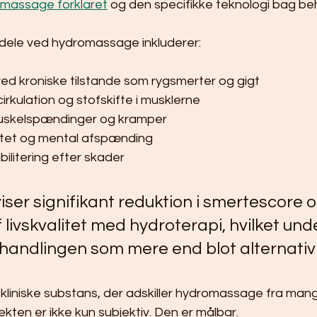
massage forklaret
 og den specifikke teknologi bag be
ele ved hydromassage inkluderer:
ved kroniske tilstande som rygsmerter og gigt
rkulation og stofskifte i musklerne
uskelspændinger og kramper
itet og mental afspænding
ilitering efter skader
viser signifikant reduktion i smertescore o
 livskvalitet med hydroterapi, hvilket und
handlingen som mere end blot alternativ
kliniske substans, der adskiller hydromassage fra man
ekten er ikke kun subjektiv. Den er målbar.