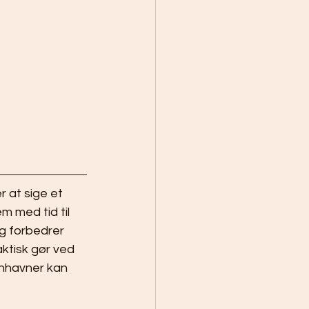
 at sige et 
m med tid til 
g forbedrer 
aktisk gør ved 
nhavner kan 