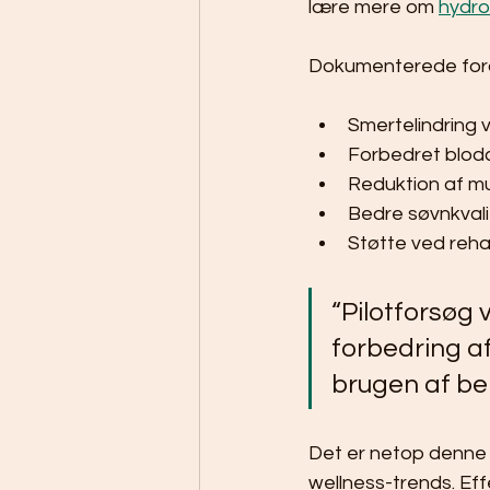
lære mere om 
hydro
Dokumenterede ford
Smertelindring 
Forbedret blodci
Reduktion af m
Bedre søvnkval
Støtte ved rehab
“Pilotforsøg 
forbedring af
brugen af be
Det er netop denne 
wellness-trends. Eff