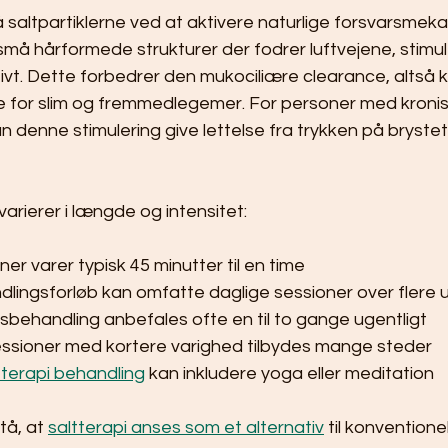
 saltpartiklerne ved at aktivere naturlige forsvarsmeka
e små hårformede strukturer der fodrer luftvejene, stimule
ivt. Dette forbedrer den mukociliære clearance, altså
ene for slim og fremmedlegemer. For personer med kroni
n denne stimulering give lettelse fra trykken på bryst
varierer i længde og intensitet:
r varer typisk 45 minutter til en time
dlingsforløb kan omfatte daglige sessioner over flere 
sbehandling anbefales ofte en til to gange ugentligt
ssioner med kortere varighed tilbydes mange steder
terapi behandling
 kan inkludere yoga eller meditation
tå, at 
saltterapi anses som et alternativ
 til konventionel