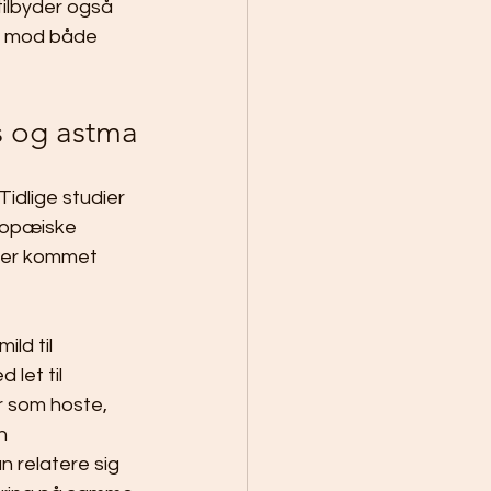
ilbyder også 
er mod både 
ls og astma
idlige studier 
ropæiske 
 der kommet 
ild til 
let til 
r som hoste, 
n 
 relatere sig 