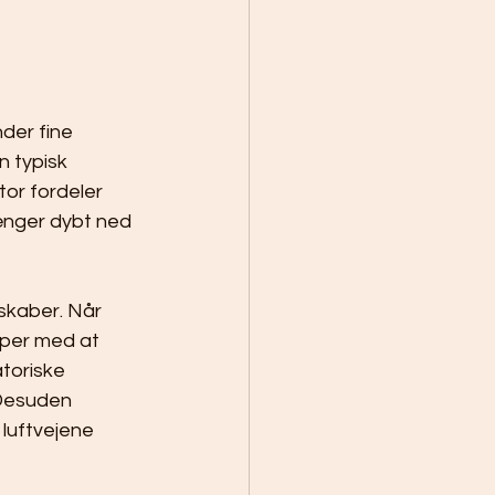
der fine 
n typisk 
or fordeler 
rænger dybt ned 
skaber. Når 
ælper med at 
atoriske 
Desuden 
 luftvejene 