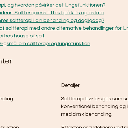
api, og hvordan påvirker det lungefunktionen?
idens: Saltterapiens effekt på kols og astma
res saltterapi i din behandling og dagligdag?
f saltterapi med andre alternative behandlinger for l
i hos house of salt
pørgsmål om saltterapi og lungefunktion
nter
Detaljer
ndling
Saltterapi bør bruges som su
konventionel behandling og i
medicinsk behandling.
struktion
Effekten er tydeligere ved mi