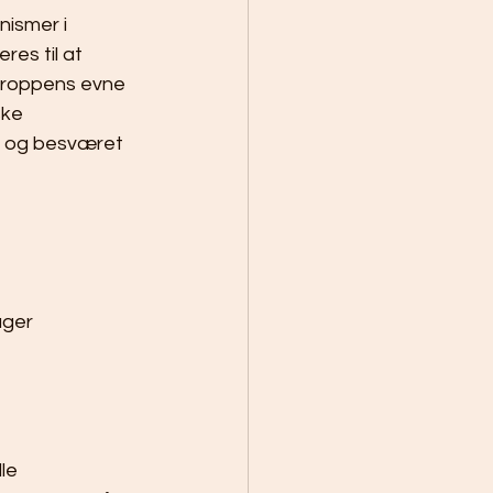
nismer i 
res til at 
 kroppens evne 
ske 
et og besværet 
uger
le 