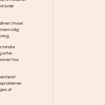
ed svær 
lmen trivsel 
nnem rolig 
ning.
å mindre 
g efter 
ioner hos 
menteret 
sproblemer 
ges af 