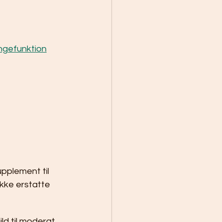
ungefunktion
pplement til 
kke erstatte 
ld til moderat 