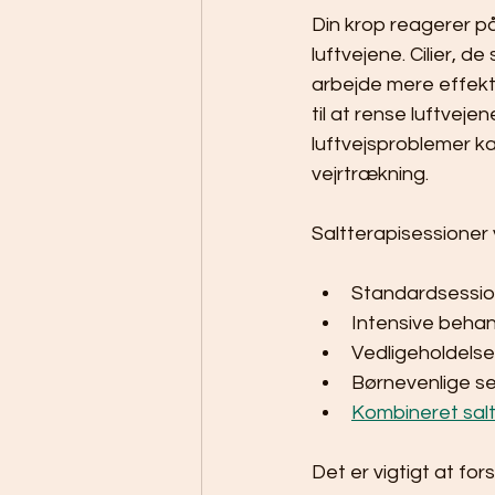
Din krop reagerer på
luftvejene. Cilier, d
arbejde mere effekt
til at rense luftvej
luftvejsproblemer ka
vejrtrækning.
Saltterapisessioner 
Standardsessione
Intensive behan
Vedligeholdelse
Børnevenlige se
Kombineret salt
Det er vigtigt at fors