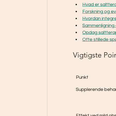
Hvad er saltter
Forskning og ev
Hvordan integre
Sammenligning a
Opdag saltterap
Ofte stillede s
Vigtigste Poi
Punkt
Supplerende beha
Effekt ved mild ob