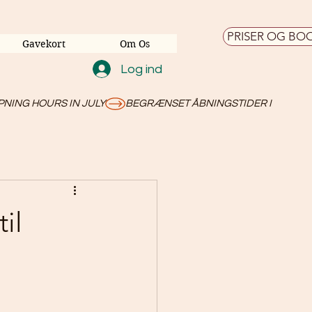
PRISER OG BO
Gavekort
Om Os
Log ind
il