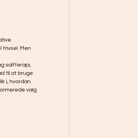
tive 
trivsel. Men 
 
 saltterapi, 
d til at bruge 
k i, hvordan 
nformerede valg 