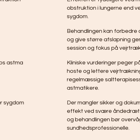
obstruktion i lungerne end v
sygdom.
Behandlingen kan forbedre a
og give større afslapning ge
session og fokus på vejrtræk
hos astma
Kliniske vurderinger peger p
hoste og lettere vejrtræknin
regelmæssige saltterapisess
astmatikere.
ær sygdom
Der mangler sikker og doku
effekt ved svære åndedræt
og behandlingen bør overvå
sundhedsprofessionelle.