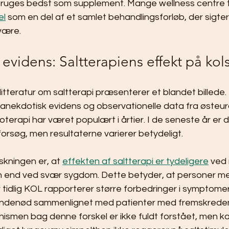
ruges bedst som supplement. Mange wellness centre t
el
 som en del af et samlet behandlingsforløb, der sigt
være.
evidens: Saltterapiens effekt på ko
itteratur om saltterapi præsenterer et blandet billede. T
 anekdotisk evidens og observationelle data fra østeu
aloterapi har været populært i årtier. I de seneste år er
orsøg, men resultaterne varierer betydeligt.
rskningen er, at 
effekten af saltterapi er tydeligere
 ved m
 end ved svær sygdom. Dette betyder, at personer med 
 tidlig KOL rapporterer større forbedringer i symptome
 åndenød sammenlignet med patienter med fremskrede
smen bag denne forskel er ikke fuldt forstået, men kan