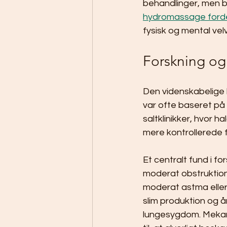
behandlinger, men b
hydromassage ford
fysisk og mental vel
Forskning og 
Den videnskabelige l
var ofte baseret på
saltklinikker, hvor h
mere kontrollerede f
Et centralt fund i fo
moderat obstruktion
moderat astma eller
slim produktion og
lungesygdom. Mekani