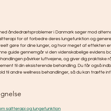
d åndedrætsproblemer i Danmark søger mod alterna
tterapi for at forbedre deres lungefunktion og generel 
reelt gøre for dine lunger, og hvor meget af effekten er
ne guide gennemgår vi den videnskabelige evidens bag
andlingen påvirker luftvejene, og giver dig praktiske rå
ement til din eksisterende behandling. Du får også indbli
rhold til andre wellness behandlinger, så du kan træffe i
egnelse
 om saltterapi og lungefunktion