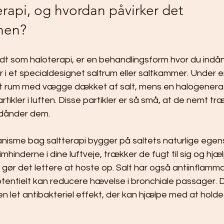
erapi, og hvordan påvirker det 
nen?
dt som haloterapi, er en behandlingsform hvor du indån
r i et specialdesignet saltrum eller saltkammer. Under e
 et rum med vægge dækket af salt, mens en halogenerat
rtikler i luften. Disse partikler er så små, at de nemt t
indånder dem.
nisme bag saltterapi bygger på saltets naturlige egen
limhinderne i dine luftveje, trækker de fugt til sig og hj
t gør det lettere at hoste op. Salt har også antiinflamm
entielt kan reducere hævelse i bronchiale passager. 
n let antibakteriel effekt, der kan hjælpe med at holde