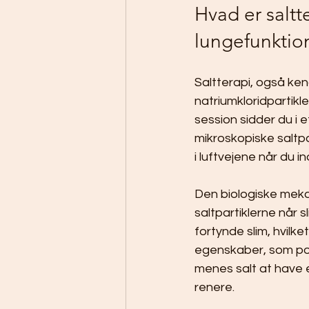
Hvad er saltt
lungefunktio
Saltterapi, også ken
natriumkloridpartikle
session sidder du i
mikroskopiske saltpa
i luftvejene når du 
Den biologiske meka
saltpartiklerne når s
fortynde slim, hvilke
egenskaber, som pot
menes salt at have e
renere.